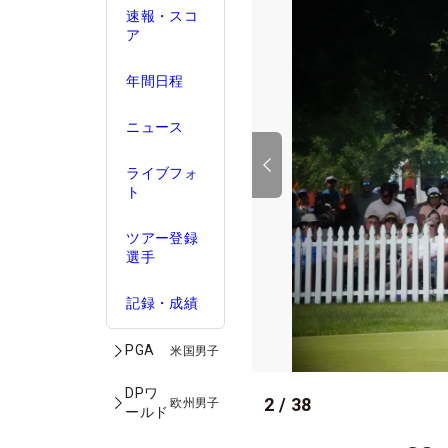
速報・スコ
ア
年間日程
ニュース
ライブフォ
ト
ツアー登録
選手
記録・成績
PGA
米国男子
DPワ
2
/
38
欧州男子
ールド