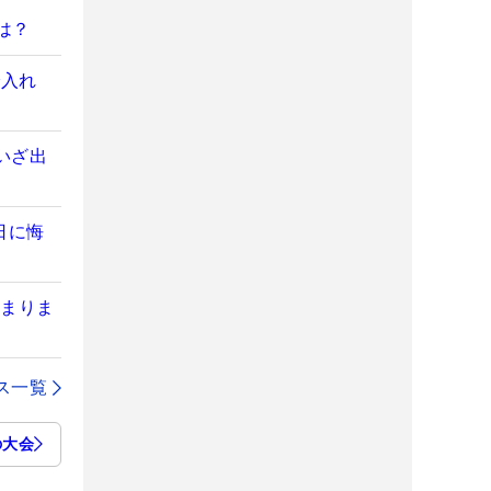
は？
で入れ
いざ出
日に悔
集まりま
ス一覧
の大会