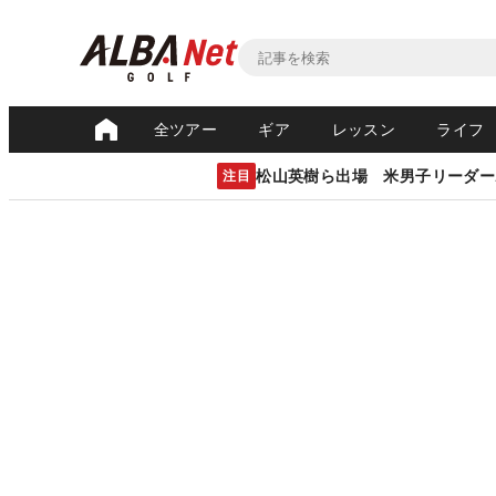
全ツアー
ギア
レッスン
ライフ
松山英樹ら出場 米男子リーダー
注目