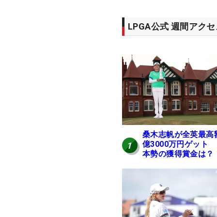
LPGA公式 週間アク
桑木志帆が全英最高
億3000万円ゲット
1
本勢の獲得賞金は？