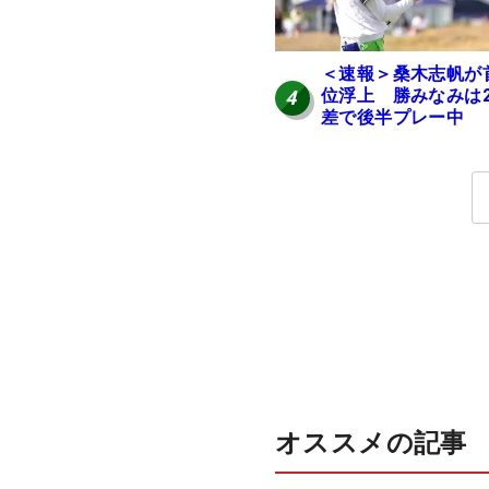
＜速報＞桑木志帆が
位浮上 勝みなみは
4
差で後半プレー中
オススメの記事