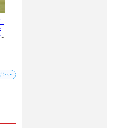
み
ー
が
一
上部へ