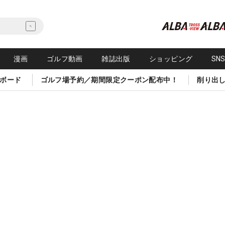
漫画
ゴルフ動画
雑誌出版
ショッピング
SN
ボード
ゴルフ場予約／期間限定クーポン配布中！
削り出