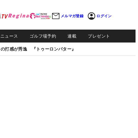
メルマガ登録
ログイン
Sニュース
ゴルフ場予約
連載
プレゼント
しの打感が秀逸 『トゥーロンパター』