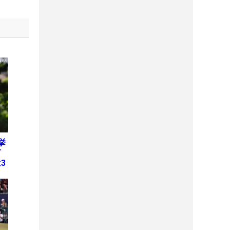
挙
何
3