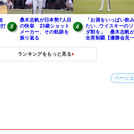
桑木志帆が日本勢7人目
「お酒をいっぱい飲
首
の快挙 23歳ショット
たい…ウイスキーのソ
2打
5
6
メーカー、その軌跡を
ダ割を」 桑木志帆
振り返る
全英制覇【優勝会見
問一答】
ランキングをもっと見る
ページ