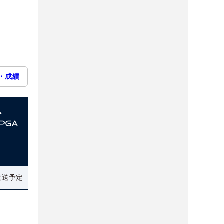
・成績
放送予定