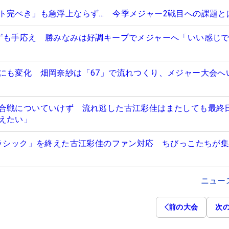
ト完ぺき」も急浮上ならず… 今季メジャー2戦目への課題と
ずも手応え 勝みなみは好調キープでメジャーへ「いい感じ
にも変化 畑岡奈紗は「67」で流れつくり、メジャー大会へ
合戦についていけず 流れ逃した古江彩佳はまたしても最終
えたい」
クラシック」を終えた古江彩佳のファン対応 ちびっこたちが
ニュー
前の大会
次