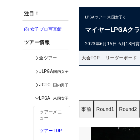
注目！
LPGAツアー
米国女子
マイヤーLPGAク
女子プロ写真館
ツアー情報
2023年6月15日-6月18日
賞
大会TOP
リーダーボード
全ツアー
JLPGA
国内女子
JGTO
国内男子
LPGA
米国女子
事前
Round1
Round2
ツアーメニ
ュー
ツアーTOP