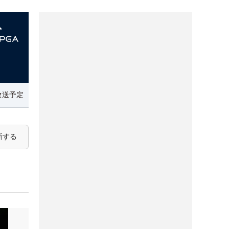
放送予定
新する