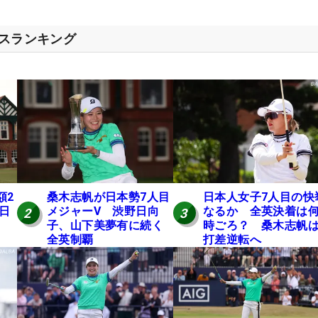
セスランキング
額2
桑木志帆が日本勢7人目
日本人女子7人目の快
 日
メジャーV 渋野日向
なるか 全英決着は
2
3
子、山下美夢有に続く
時ごろ？ 桑木志帆は
全英制覇
打差逆転へ