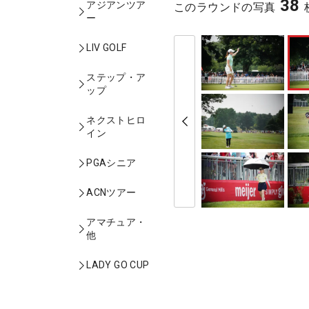
38
アジアンツア
このラウンドの写真
ー
LIV GOLF
ステップ・ア
ップ
ネクストヒロ
イン
PGAシニア
ACNツアー
アマチュア・
他
LADY GO CUP