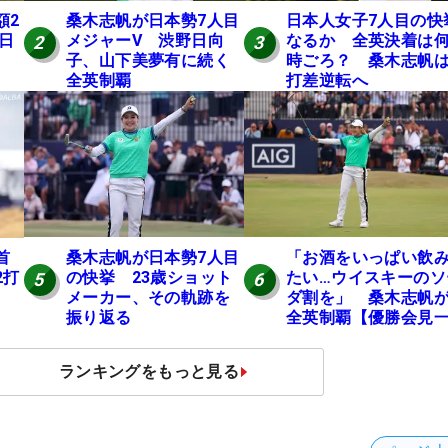
額2
桑木志帆が日本勢7人目
日本人女子7人目の快
 日
メジャーV 渋野日向
なるか 全英決着は
2
3
子、山下美夢有に続く
時ごろ？ 桑木志帆は
全英制覇
打差逆転へ
桑木志帆が日本勢7人目
「お酒をいっぱい飲
首
の快挙 23歳ショット
たい…ウイスキーのソ
2打
5
6
メーカー、その軌跡を
ダ割を」 桑木志帆
振り返る
全英制覇【優勝会見
問一答】
ランキングをもっと見る