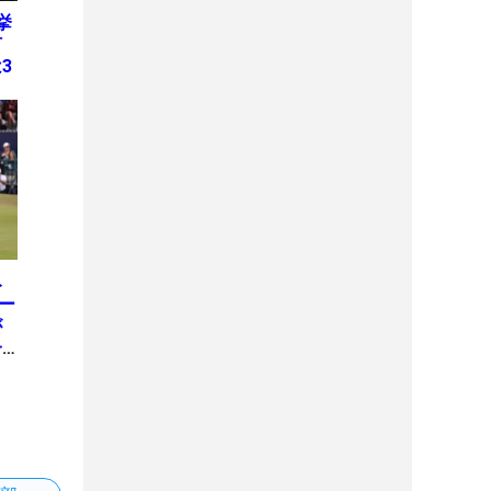
挙
何
3
み
ー
が
一