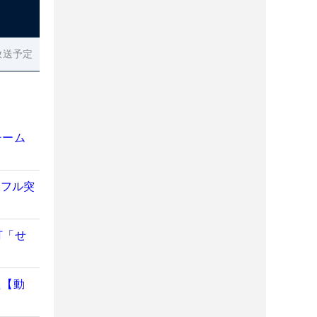
放送予定
チーム
ッフル突
打「せ
た【動