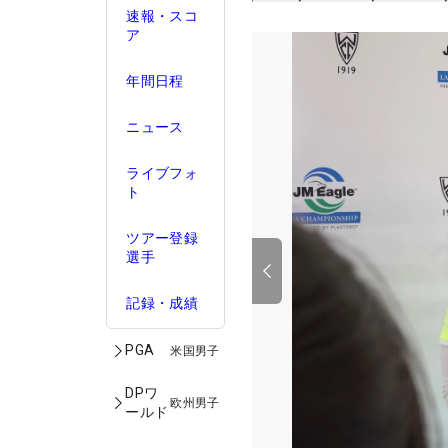
速報・スコ
ア
年間日程
ニュース
ライブフォ
ト
ツアー登録
選手
記録・成績
PGA
米国男子
DPワ
欧州男子
ールド