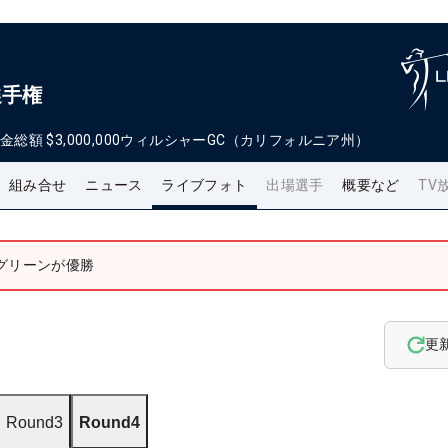
選手権
金総額
$3,000,000
ウィルシャーGC（カリフォルニア州）
組み合せ
ニュース
ライブフォト
出場選手
概要など
TV
グリーンが優勝
更
Round3
Round4