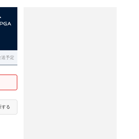
放送予定
新する