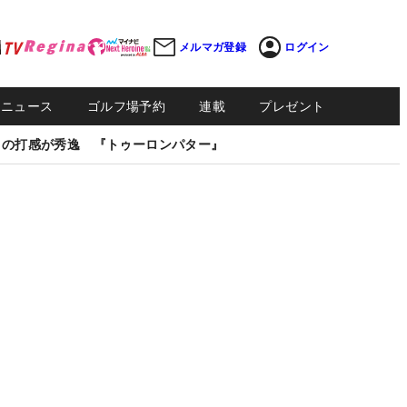
メルマガ登録
ログイン
Sニュース
ゴルフ場予約
連載
プレゼント
しの打感が秀逸 『トゥーロンパター』