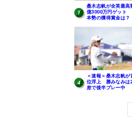
桑木志帆が全英最高
億3000万円ゲット
1
本勢の獲得賞金は？
＜速報＞桑木志帆が
位浮上 勝みなみは
4
差で後半プレー中