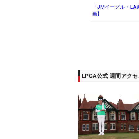
「JMイーグル・L
画】
LPGA公式 週間アク