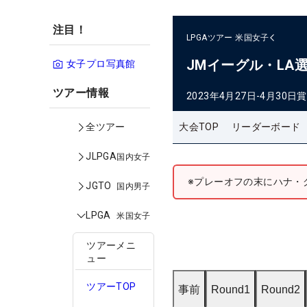
注目！
LPGAツアー
米国女子
JMイーグル・LA
女子プロ写真館
ツアー情報
2023年4月27日-4月30日
賞
大会TOP
リーダーボード
全ツアー
JLPGA
国内女子
※プレーオフの末にハナ・
JGTO
国内男子
LPGA
米国女子
ツアーメニ
ュー
ツアーTOP
事前
Round1
Round2