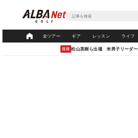
全ツアー
ギア
レッスン
ライフ
松山英樹ら出場 米男子リーダー
注目