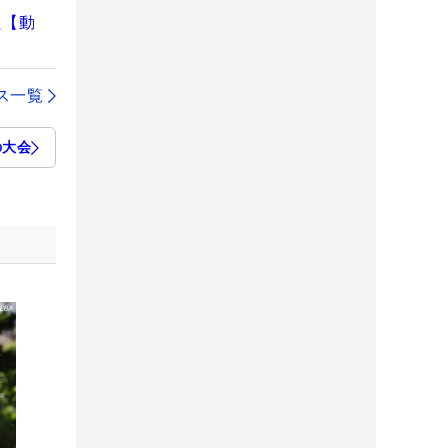
た【動
ス一覧
の大会