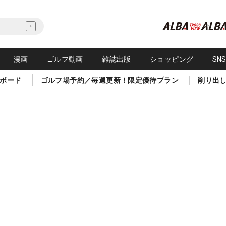
漫画
ゴルフ動画
雑誌出版
ショッピング
SN
ボード
ゴルフ場予約／毎週更新！限定優待プラン
削り出