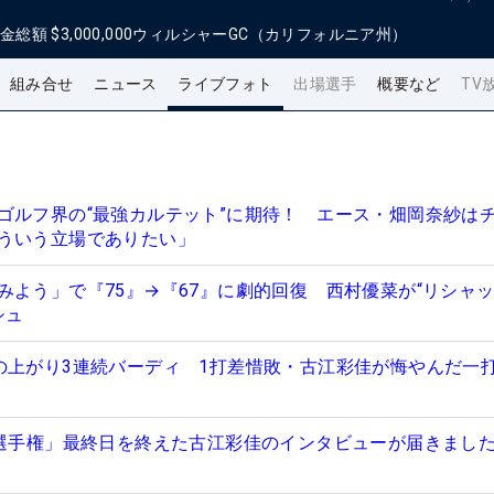
金総額
$3,000,000
ウィルシャーGC（カリフォルニア州）
組み合せ
ニュース
ライブフォト
出場選手
概要など
TV
ゴルフ界の“最強カルテット”に期待！ エース・畑岡奈紗は
ういう立場でありたい」
みよう」で『75』→『67』に劇的回復 西村優菜が“リシャ
シュ
の上がり3連続バーディ 1打差惜敗・古江彩佳が悔やんだ一
A選手権」最終日を終えた古江彩佳のインタビューが届きまし