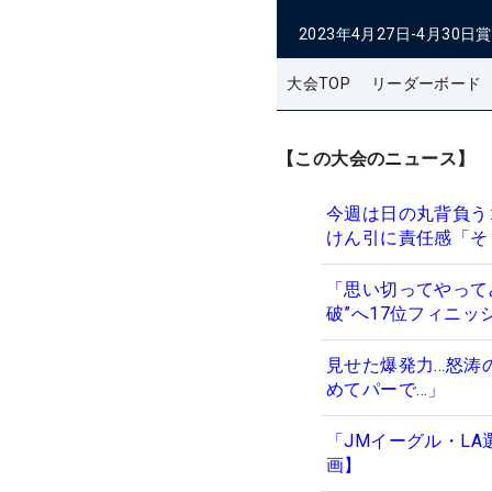
2023年4月27日-4月30日
賞
大会TOP
リーダーボード
【この大会のニュース】
今週は日の丸背負う
けん引に責任感「そ
「思い切ってやって
破”へ17位フィニッ
見せた爆発力…怒涛
めてパーで…」
「JMイーグル・L
画】