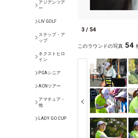
アジアンツア
ー
LIV GOLF
3
/
54
ステップ・ア
ップ
54
このラウンドの写真
ネクストヒロ
イン
PGAシニア
ACNツアー
アマチュア・
他
LADY GO CUP