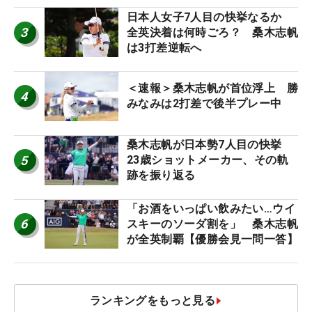
日本人女子7人目の快挙なるか
3
全英決着は何時ごろ？ 桑木志帆
は3打差逆転へ
＜速報＞桑木志帆が首位浮上 勝
4
みなみは2打差で後半プレー中
桑木志帆が日本勢7人目の快挙
5
23歳ショットメーカー、その軌
跡を振り返る
「お酒をいっぱい飲みたい…ウイ
6
スキーのソーダ割を」 桑木志帆
が全英制覇【優勝会見一問一答】
ランキングをもっと見る