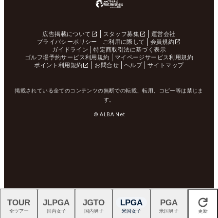
広告掲載について
スタッフ募集
運営会社
プライバシーポリシー
ご利用に際して
会員規約
ガイドライン
特定商取引法に基づく表示
ゴルフ場予約サービス利用規約
マイページサービス利用規約
ポイント利用規約
お問合せ
ヘルプ
サイトマップ
掲載されている全てのコンテンツの無断での転載、転用、コピー等は禁じま
す。
© ALBA Net
TOUR
JLPGA
JGTO
LPGA
PGA
閉じる
全ツアー
国内女子
国内男子
米国女子
米国男子
更新