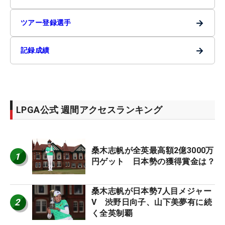
→
ツアー登録選手
→
記録成績
LPGA公式 週間アクセスランキング
桑木志帆が全英最高額2億3000万
1
円ゲット 日本勢の獲得賞金は？
桑木志帆が日本勢7人目メジャー
2
V 渋野日向子、山下美夢有に続
く全英制覇