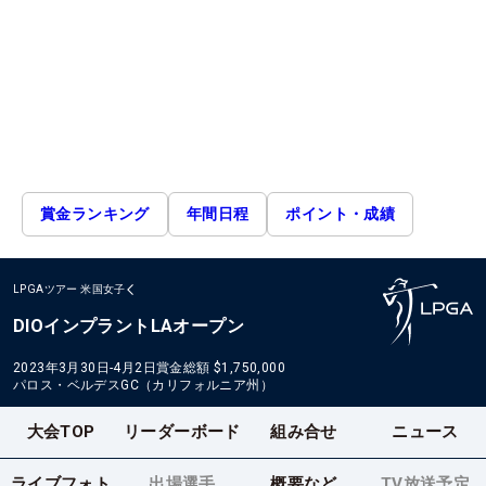
賞金ランキング
年間日程
ポイント・成績
LPGAツアー
米国女子
DIOインプラントLAオープン
2023年3月30日-4月2日
賞金総額
$1,750,000
パロス・ベルデスGC（カリフォルニア州）
大会TOP
リーダーボード
組み合せ
ニュース
ライブフォト
出場選手
概要など
TV放送予定