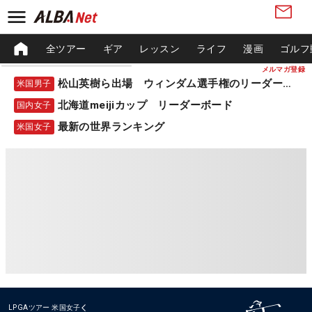
全ツアー
ギア
レッスン
ライフ
漫画
ゴルフ
メルマガ登録
松山英樹ら出場 ウィンダム選手権のリーダーボード
米国男子
北海道meijiカップ リーダーボード
国内女子
最新の世界ランキング
米国女子
LPGAツアー
米国女子