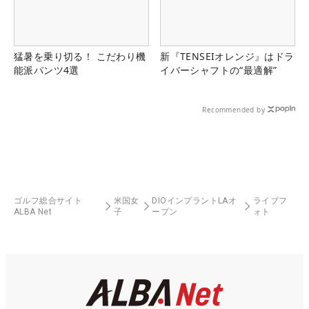
猛暑を乗り切る！ こだわり機
新『TENSEIオレンジ』はドラ
能派パンツ4選
イバーシャフトの“最適解”
Recommended by
ゴルフ総合サイト
米国女
DIOインプラントLAオ
ライブフ
ALBA Net
子
ープン
ォト