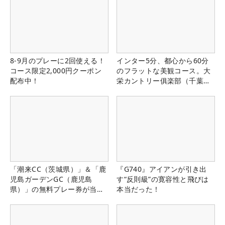
8-9月のプレーに2回使える！
インター5分、都心から60分
コース限定2,000円クーポン
のフラットな美観コース。大
配布中！
栄カントリー俱楽部（千葉
県）
「潮来CC（茨城県）」＆「鹿
『G740』アイアンが引き出
児島ガーデンGC（鹿児島
す“反則級”の寛容性と飛びは
県）」の無料プレー券が当た
本当だった！
る！！