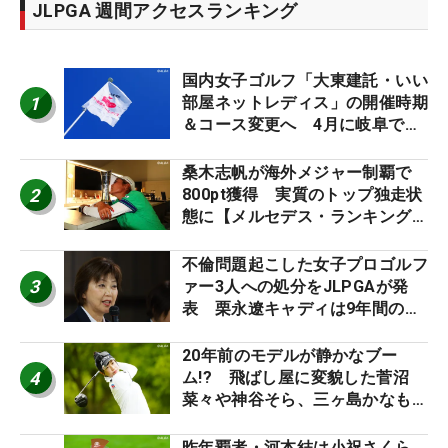
JLPGA 週間アクセスランキング
国内女子ゴルフ「大東建託・いい
1
部屋ネットレディス」の開催時期
＆コース変更へ 4月に岐阜で開
催
桑木志帆が海外メジャー制覇で
2
800pt獲得 実質のトップ独走状
態に【メルセデス・ランキング番
外編】
不倫問題起こした女子プロゴルフ
3
ァー3人への処分をJLPGAが発
表 栗永遼キャディは9年間の立
ち入り禁止
20年前のモデルが静かなブー
4
ム!? 飛ばし屋に変貌した菅沼
菜々や神谷そら、三ヶ島かなも使
う“名器”が人気な理由【ツアープ
ロたちの“飛ばしギア”】
昨年覇者・河本結は小祝さくら、