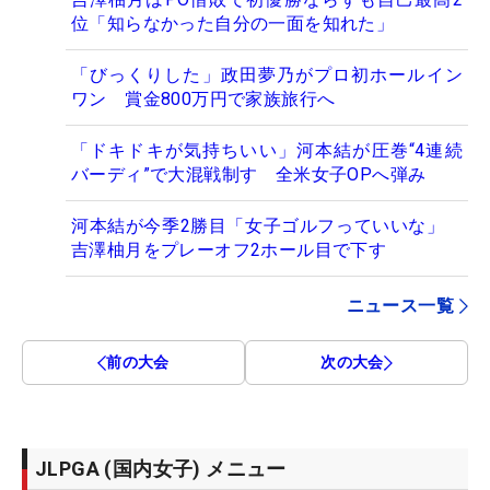
位「知らなかった自分の一面を知れた」
「びっくりした」政田夢乃がプロ初ホールイン
ワン 賞金800万円で家族旅行へ
「ドキドキが気持ちいい」河本結が圧巻“4連続
バーディ”で大混戦制す 全米女子OPへ弾み
河本結が今季2勝目「女子ゴルフっていいな」
吉澤柚月をプレーオフ2ホール目で下す
ニュース一覧
前の大会
次の大会
JLPGA (国内女子) メニュー