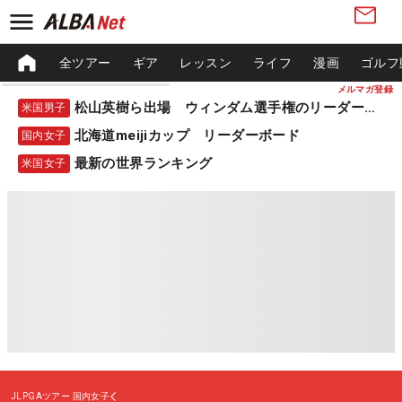
全ツアー
ギア
レッスン
ライフ
漫画
ゴルフ
メルマガ登録
松山英樹ら出場 ウィンダム選手権のリーダーボード
米国男子
北海道meijiカップ リーダーボード
国内女子
最新の世界ランキング
米国女子
JLPGAツアー
国内女子