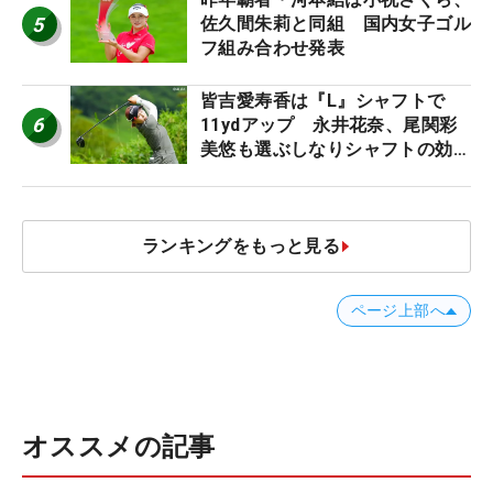
5
佐久間朱莉と同組 国内女子ゴル
フ組み合わせ発表
皆吉愛寿香は『L』シャフトで
6
11ydアップ 永井花奈、尾関彩
美悠も選ぶしなりシャフトの効果
【ツアープロたちの“飛ばしギ
ア”】
ランキングをもっと見る
ページ上部へ
オススメの記事