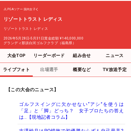
JLPGAツアー
国内女子
リゾートトラスト レディス
リゾートトラスト レディス
2026年5月28日-5月31日
賞金総額
¥140,000,000
グランディ那須白河ゴルフクラブ（福島県）
大会TOP
リーダーボード
組み合せ
ニュース
ライブフォト
出場選手
概要など
TV放送予定
【この大会のニュース】
ゴルフスイングに欠かせない“アシ”を使うは
「足」と「脚」どっち？ 女子プロたちの答え
は…【現地記者コラム】
吉澤柚月はPO惜敗で初優勝ならずも自己最高2