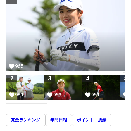
965
2
3
4
5
961
953
951
賞金ランキング
年間日程
ポイント・成績