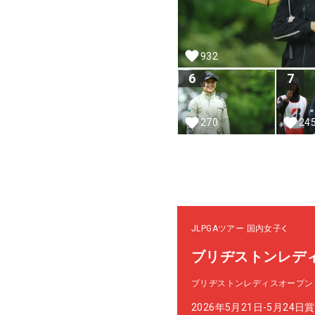
932
6
7
270
24
JLPGAツアー
国内女子
ブリヂストンレデ
ブリヂストンレディスオープン
2026年5月21日-5月24日
賞