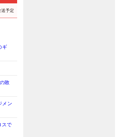
放送予定
のギ
夢の敗
ジメン
ロスで