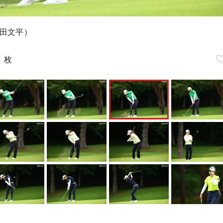
田文平）
0
枚