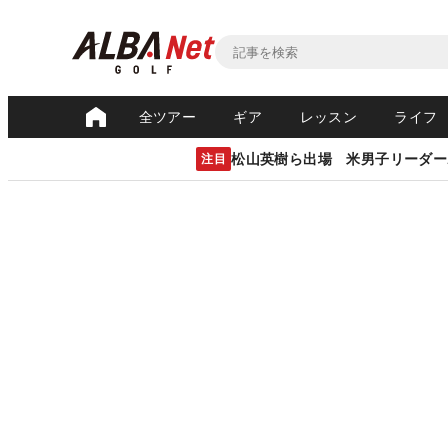
全ツアー
ギア
レッスン
ライフ
松山英樹ら出場 米男子リーダー
注目