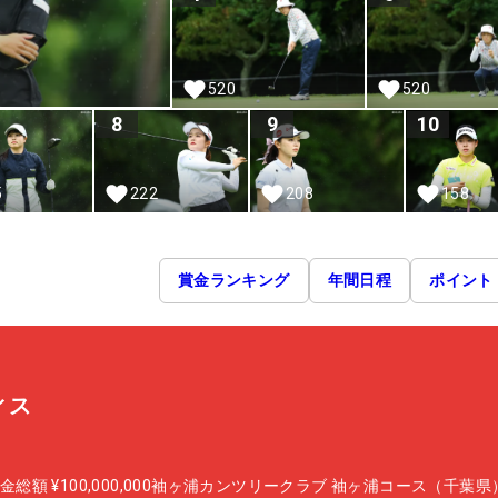
520
520
8
9
10
5
222
208
158
賞金ランキング
年間日程
ポイント
ィス
金総額
¥100,000,000
袖ヶ浦カンツリークラブ 袖ヶ浦コース（千葉県