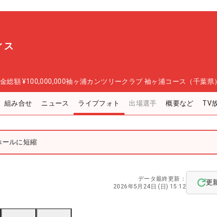
ィス
金総額
¥100,000,000
袖ヶ浦カンツリークラブ 袖ヶ浦コース（千葉県
組み合せ
ニュース
ライブフォト
出場選手
概要など
TV
ホールに短縮
データ最終更新：
更
2026年5月24日 (日) 15:12