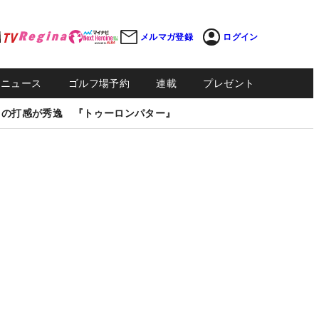
メルマガ登録
ログイン
Sニュース
ゴルフ場予約
連載
プレゼント
しの打感が秀逸 『トゥーロンパター』