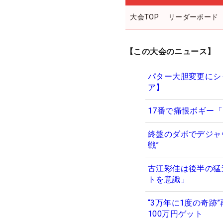
大会TOP
リーダーボード
【この大会のニュース】
パター大胆変更にシ
ア】
17番で痛恨ボギー
終盤のダボでデジャ
戦”
古江彩佳は後半の猛
トを意識」
“3万年に1度の奇
100万円ゲット