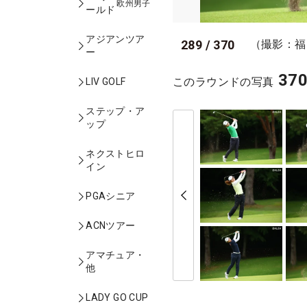
欧州男子
ールド
アジアンツア
289
/
370
（撮影：福
ー
37
このラウンドの写真
LIV GOLF
ステップ・ア
ップ
ネクストヒロ
イン
PGAシニア
ACNツアー
アマチュア・
他
LADY GO CUP