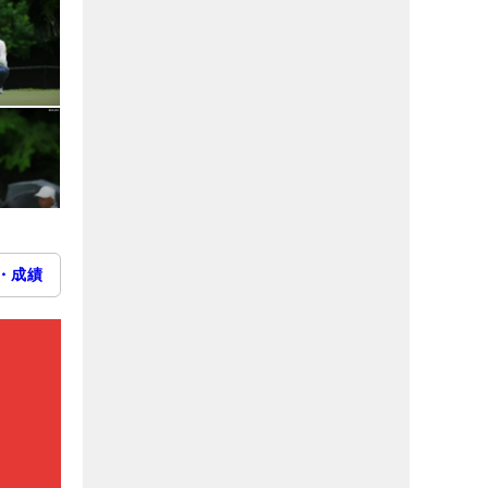
・成績
）