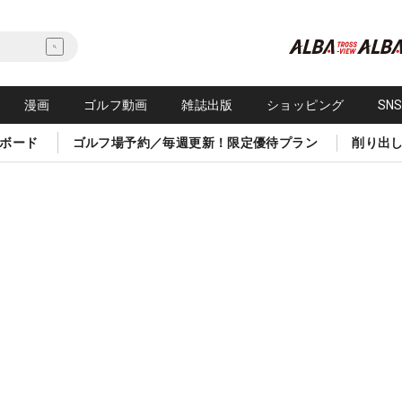
漫画
ゴルフ動画
雑誌出版
ショッピング
SN
ボード
ゴルフ場予約／毎週更新！限定優待プラン
削り出