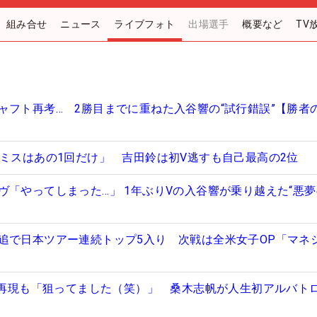
組み合せ
ニュース
ライブフォト
出場選手
概要など
TV
ャフト再考… 2勝目までに重ねた入谷響の“試行錯誤”【勝者
「ミスはあの1回だけ」 吉田鈴は初V逃すも自己最高の2位
ヴ「やってしまった…」 1年ぶりVの入谷響が乗り越えた“悪
追で日本ツアー連続トップ5入り 次戦は全米女子OP「マネ
跡”再現も「狙ってました（笑）」 桑木志帆が人生初アルバト