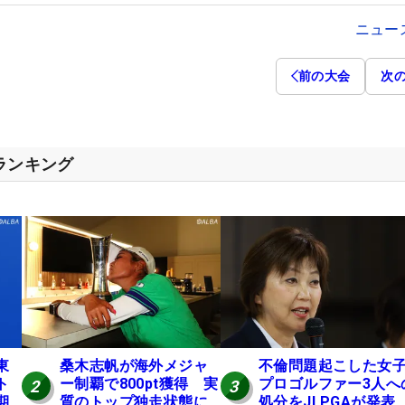
ニュー
前の大会
次
スランキング
東
桑木志帆が海外メジャ
不倫問題起こした女
ト
ー制覇で800pt獲得 実
プロゴルファー3人へ
2
3
期
質のトップ独走状態に
処分をJLPGAが発