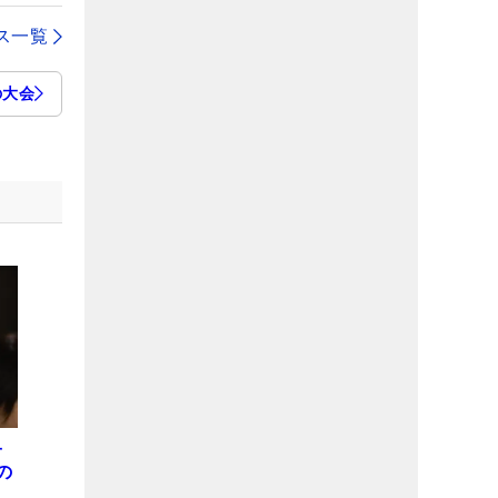
ス一覧
の大会
子
の
表