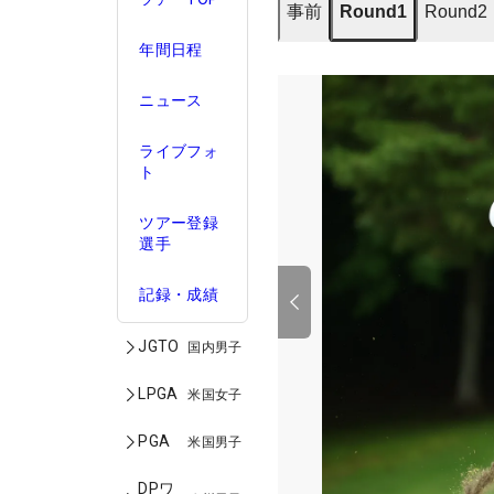
事前
Round1
Round2
年間日程
ニュース
ライブフォ
ト
ツアー登録
選手
記録・成績
JGTO
国内男子
LPGA
米国女子
PGA
米国男子
DPワ