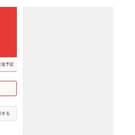
）
放送予定
新する