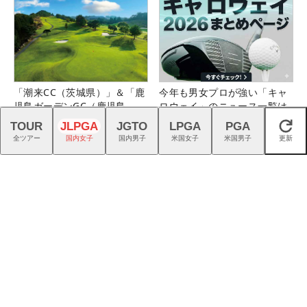
「潮来CC（茨城県）」＆「鹿
今年も男女プロが強い「キャ
児島ガーデンGC（鹿児島
ロウェイ」のニュース一覧は
県）」の無料プレー券が当た
こちら！
TOUR
JLPGA
JGTO
LPGA
PGA
閉じる
る！！
全ツアー
国内女子
国内男子
米国女子
米国男子
更新
新『TENSEIオレンジ』はドラ
アディダス『コードカオス
イバーシャフトの“最適解”
27』は強烈な蹴りでパワーを
生む