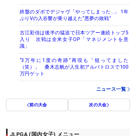
終盤のダボでデジャヴ「やってしまった…」 1年
ぶりVの入谷響が乗り越えた“悪夢の敗戦”
古江彩佳は後半の猛追で日本ツアー連続トップ5
入り 次戦は全米女子OP「マネジメントを意
識」
“3万年に1度の奇跡”再現も「狙ってました
（笑）」 桑木志帆が人生初アルバトロスで100
万円ゲット
ニュース一覧
前の大会
次の大会
JLPGA (国内女子) メニュー