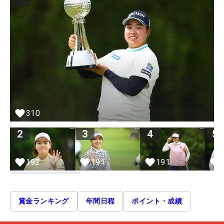
310
2
3
4
5
192
191
191
賞金ランキング
年間日程
ポイント・成績