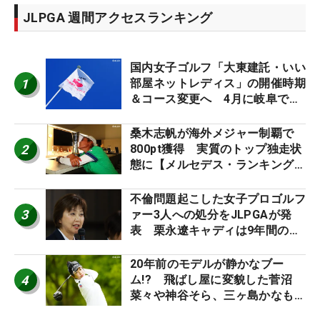
JLPGA 週間アクセスランキング
国内女子ゴルフ「大東建託・いい
1
部屋ネットレディス」の開催時期
＆コース変更へ 4月に岐阜で開
催
桑木志帆が海外メジャー制覇で
2
800pt獲得 実質のトップ独走状
態に【メルセデス・ランキング番
外編】
不倫問題起こした女子プロゴルフ
3
ァー3人への処分をJLPGAが発
表 栗永遼キャディは9年間の立
ち入り禁止
20年前のモデルが静かなブー
4
ム!? 飛ばし屋に変貌した菅沼
菜々や神谷そら、三ヶ島かなも使
う“名器”が人気な理由【ツアープ