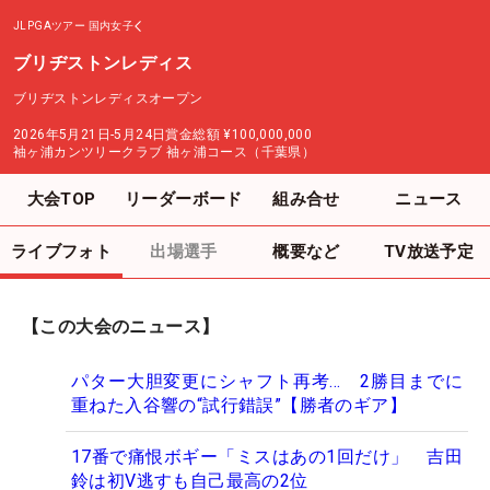
JLPGAツアー
国内女子
ブリヂストンレディス
ブリヂストンレディスオープン
2026年5月21日-5月24日
賞金総額
¥100,000,000
袖ヶ浦カンツリークラブ 袖ヶ浦コース（千葉県）
大会TOP
リーダーボード
組み合せ
ニュース
ライブフォト
出場選手
概要など
TV放送予定
【この大会のニュース】
パター大胆変更にシャフト再考… 2勝目までに
重ねた入谷響の“試行錯誤”【勝者のギア】
17番で痛恨ボギー「ミスはあの1回だけ」 吉田
鈴は初V逃すも自己最高の2位