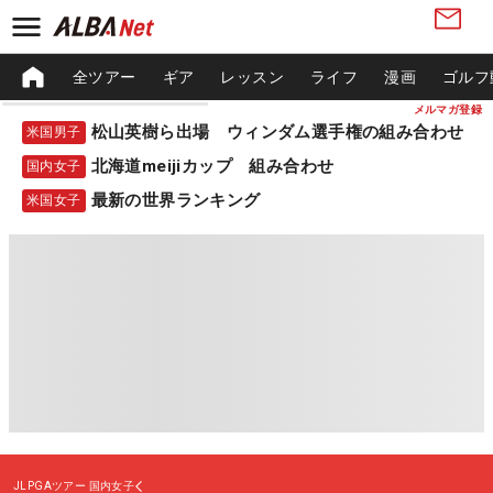
全ツアー
ギア
レッスン
ライフ
漫画
ゴルフ
メルマガ登録
松山英樹ら出場 ウィンダム選手権の組み合わせ
米国男子
北海道meijiカップ 組み合わせ
国内女子
最新の世界ランキング
米国女子
JLPGAツアー
国内女子