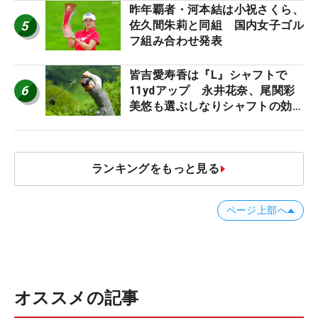
ロたちの“飛ばしギア”】
昨年覇者・河本結は小祝さくら、
5
佐久間朱莉と同組 国内女子ゴル
フ組み合わせ発表
皆吉愛寿香は『L』シャフトで
6
11ydアップ 永井花奈、尾関彩
美悠も選ぶしなりシャフトの効果
【ツアープロたちの“飛ばしギ
ア”】
ランキングをもっと見る
ページ上部へ
オススメの記事