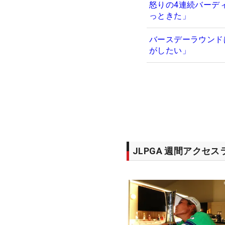
怒りの4連続バーデ
っときた」
バースデーラウンド
がしたい」
JLPGA 週間アクセ