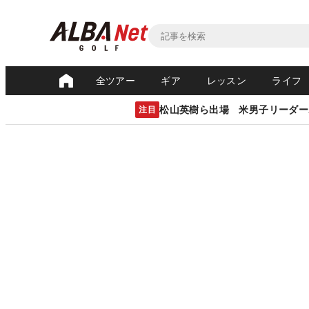
全ツアー
ギア
レッスン
ライフ
松山英樹ら出場 米男子リーダー
注目