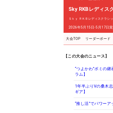
Sky RKBレディ
Ｓｋｙ ＲＫＢレディスクラシ
2026年5月15日-5月17日
賞
大会TOP
リーダーボード
【この大会のニュース】
“つよかわ”ボミの
ラム】
1年半ぶりVの桑木
ギア】
“推し活”でパワー