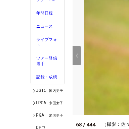
年間日程
ニュース
ライブフォ
ト
ツアー登録
選手
記録・成績
JGTO
国内男子
LPGA
米国女子
PGA
米国男子
68
/
444
（撮影：佐
DPワ