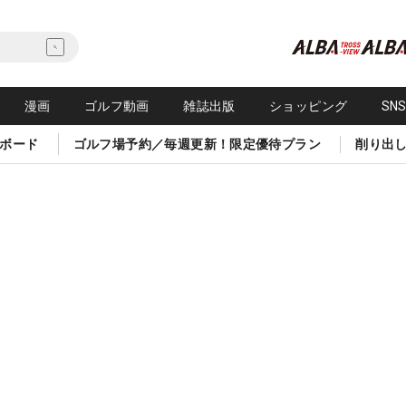
漫画
ゴルフ動画
雑誌出版
ショッピング
SN
ボード
ゴルフ場予約／毎週更新！限定優待プラン
削り出