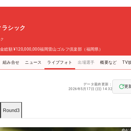
スクラシック
ック
金総額
¥120,000,000
福岡雷山ゴルフ倶楽部（福岡県）
組み合せ
ニュース
ライブフォト
出場選手
概要など
TV
データ最終更新：
更
2026年5月17日 (日) 14:32
Round3