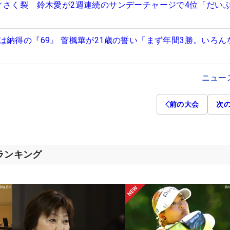
ィさく裂 鈴木愛が2週連続のサンデーチャージで4位「だい
は納得の『69』 菅楓華が21歳の誓い「まず年間3勝。いろん
ニュー
前の大会
次
スランキング