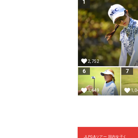
1
2,752
6
7
1,449
1,0
JLPGAツアー
国内女子