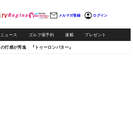
メルマガ登録
ログイン
Sニュース
ゴルフ場予約
連載
プレゼント
しの打感が秀逸 『トゥーロンパター』