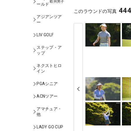
欧州男子
ールド
44
このラウンドの写真
アジアンツア
ー
LIV GOLF
ステップ・ア
ップ
ネクストヒロ
イン
PGAシニア
ACNツアー
アマチュア・
他
LADY GO CUP