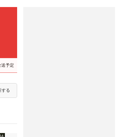
放送予定
新する