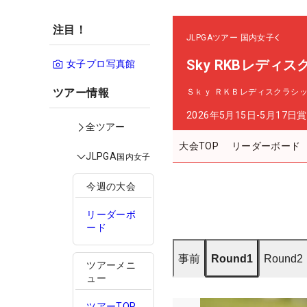
注目！
JLPGAツアー
国内女子
Sky RKBレディ
女子プロ写真館
ツアー情報
Ｓｋｙ ＲＫＢレディスクラシ
2026年5月15日-5月17日
賞
全ツアー
大会TOP
リーダーボード
JLPGA
国内女子
今週の大会
リーダーボ
ード
事前
Round1
Round2
ツアーメニ
ュー
ツアーTOP