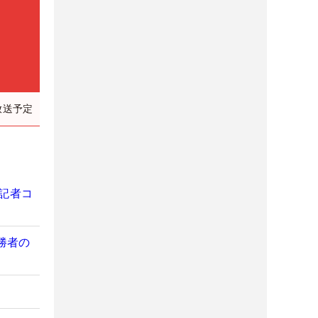
放送予定
記者コ
勝者の
？