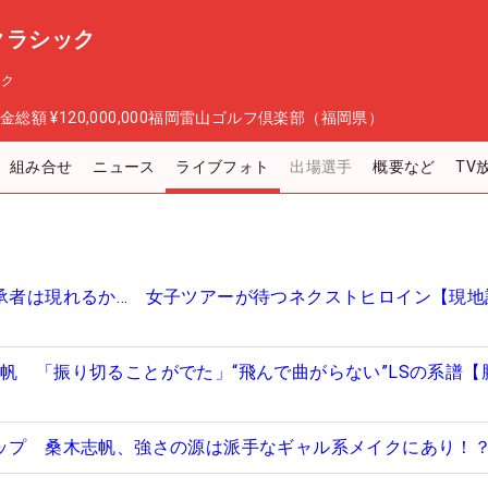
スクラシック
ック
金総額
¥120,000,000
福岡雷山ゴルフ倶楽部（福岡県）
組み合せ
ニュース
ライブフォト
出場選手
概要など
TV
継承者は現れるか… 女子ツアーが待つネクストヒロイン【現地
志帆 「振り切ることがでた」“飛んで曲がらない”LSの系譜【
アップ 桑木志帆、強さの源は派手なギャル系メイクにあり！