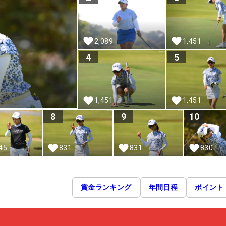
2,089
1,451
4
5
1,451
1,451
8
9
10
45
831
831
830
賞金ランキング
年間日程
ポイント