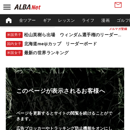
全ツアー
ギア
レッスン
ライフ
漫画
ゴルフ
メルマガ登録
松山英樹ら出場 ウィンダム選手権のリーダーボード
米国男子
北海道meijiカップ リーダーボード
国内女子
最新の世界ランキング
米国女子
このページが表示されるお客様へ
ページを更新するとサイトの閲覧を続けることがで
きます。
広告ブロッカーやトラッキング防止機能をオンにし