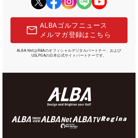
ALBAゴルフニュース
メルマガ登録はこちら
ALBA NetはR&Aのオフィシャルデジタルパートナー、および
USLPGAの日本公式サイトパートナーです。