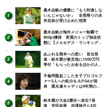
桑木志帆の優勝に「もう到達しな
1
いんじゃないか」 全英帰りの永
井花奈が受け止めた現実
桑木志帆が海外メジャー制覇で
2
800pt獲得 実質のトップ独走状
態に【メルセデス・ランキング番
外編】
あふれる熊本への思い 首位発
3
進・鈴木愛が被災地に1000万円
寄付「もらったお金をほかの人
に」
不倫問題起こした女子プロゴルフ
4
ァー3人への処分をJLPGAが発
表 栗永遼キャディは9年間の立
ち入り禁止
鈴木愛が大会2勝目へ首位T発
5
進 安田祐香、吉澤柚月ら5位