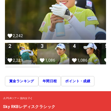
2,242
2
3
4
5
2,229
1,086
1,086
賞金ランキング
年間日程
ポイント・成績
JLPGAツアー
国内女子
Sky RKBレディスクラシック