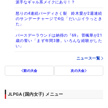
派手なギャル系メイクにあり！？
怒りの4連続バーディさく裂 鈴木愛が2週連続
のサンデーチャージで4位「だいぶイラっとき
た」
バースデーラウンドは納得の『69』 菅楓華が21
歳の誓い「まず年間3勝。いろんな経験がした
い」
ニュース一覧
前の大会
次の大会
JLPGA (国内女子) メニュー