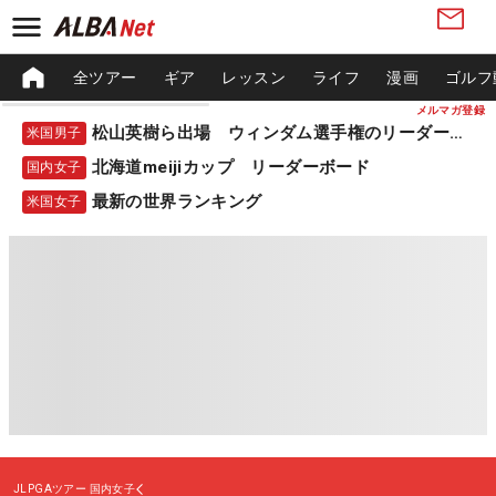
全ツアー
ギア
レッスン
ライフ
漫画
ゴルフ
メルマガ登録
松山英樹ら出場 ウィンダム選手権のリーダーボード
米国男子
北海道meijiカップ リーダーボード
国内女子
最新の世界ランキング
米国女子
JLPGAツアー
国内女子