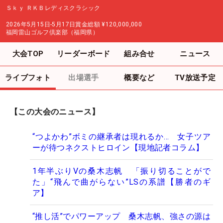
Ｓｋｙ ＲＫＢレディスクラシック
2026年5月15日-5月17日
賞金総額
¥120,000,000
福岡雷山ゴルフ倶楽部（福岡県）
大会TOP
リーダーボード
組み合せ
ニュース
ライブフォト
出場選手
概要など
TV放送予定
【この大会のニュース】
“つよかわ”ボミの継承者は現れるか… 女子ツア
ーが待つネクストヒロイン【現地記者コラム】
1年半ぶりVの桑木志帆 「振り切ることがで
た」“飛んで曲がらない”LSの系譜【勝者のギ
ア】
“推し活”でパワーアップ 桑木志帆、強さの源は