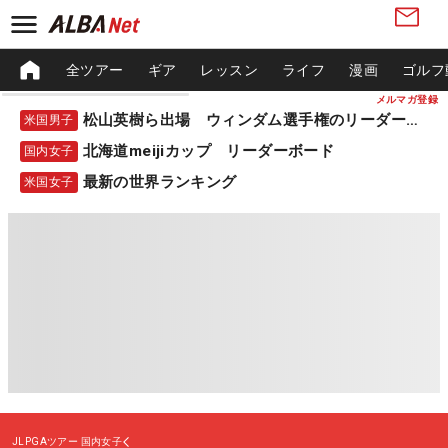
全ツアー
ギア
レッスン
ライフ
漫画
ゴルフ
メルマガ登録
松山英樹ら出場 ウィンダム選手権のリーダーボード
米国男子
北海道meijiカップ リーダーボード
国内女子
最新の世界ランキング
米国女子
JLPGAツアー
国内女子