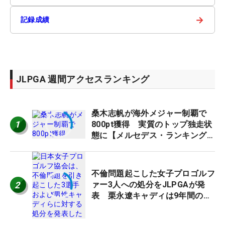
→
記録成績
JLPGA 週間アクセスランキング
桑木志帆が海外メジャー制覇で
1
800pt獲得 実質のトップ独走状
態に【メルセデス・ランキング番
外編】
不倫問題起こした女子プロゴルフ
2
ァー3人への処分をJLPGAが発
表 栗永遼キャディは9年間の立
ち入り禁止