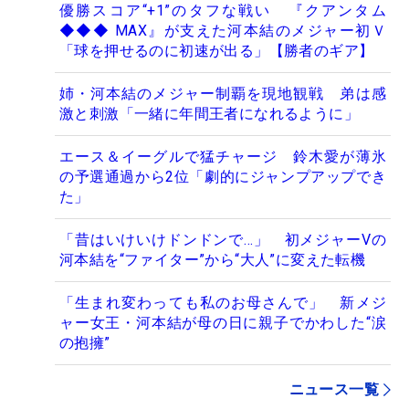
優勝スコア“+1”のタフな戦い 『クアンタム
◆◆◆ MAX』が支えた河本結のメジャー初Ｖ
「球を押せるのに初速が出る」【勝者のギア】
姉・河本結のメジャー制覇を現地観戦 弟は感
激と刺激「一緒に年間王者になれるように」
エース＆イーグルで猛チャージ 鈴木愛が薄氷
の予選通過から2位「劇的にジャンプアップでき
た」
「昔はいけいけドンドンで…」 初メジャーVの
河本結を“ファイター”から“大人”に変えた転機
「生まれ変わっても私のお母さんで」 新メジ
ャー女王・河本結が母の日に親子でかわした“涙
の抱擁”
ニュース一覧