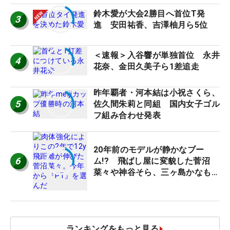
鈴木愛が大会2勝目へ首位T発
3
進 安田祐香、吉澤柚月ら5位
＜速報＞入谷響が単独首位 永井
4
花奈、金田久美子ら1差追走
昨年覇者・河本結は小祝さくら、
5
佐久間朱莉と同組 国内女子ゴル
フ組み合わせ発表
20年前のモデルが静かなブー
6
ム!? 飛ばし屋に変貌した菅沼
菜々や神谷そら、三ヶ島かなも使
う“名器”が人気な理由【ツアープ
ロたちの“飛ばしギア”】
ランキングをもっと見る