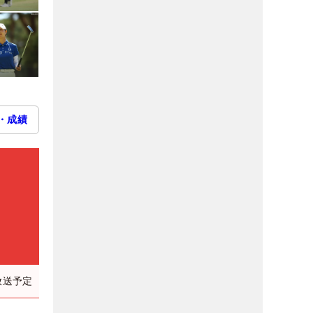
・成績
放送予定