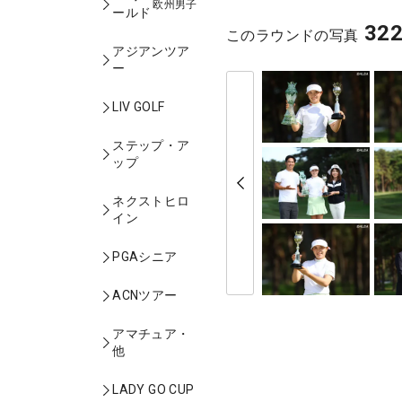
欧州男子
ールド
32
このラウンドの写真
アジアンツア
ー
LIV GOLF
ステップ・ア
ップ
ネクストヒロ
イン
PGAシニア
ACNツアー
アマチュア・
他
LADY GO CUP