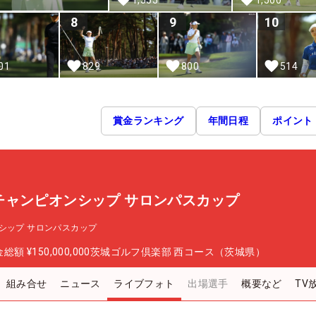
8
9
10
01
829
800
514
賞金ランキング
年間日程
ポイント
チャンピオンシップ サロンパスカップ
シップ サロンパスカップ
金総額
¥150,000,000
茨城ゴルフ倶楽部 西コース（茨城県）
組み合せ
ニュース
ライブフォト
出場選手
概要など
TV