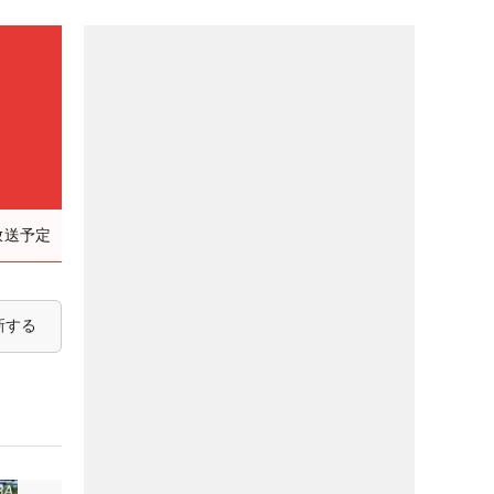
放送予定
新する