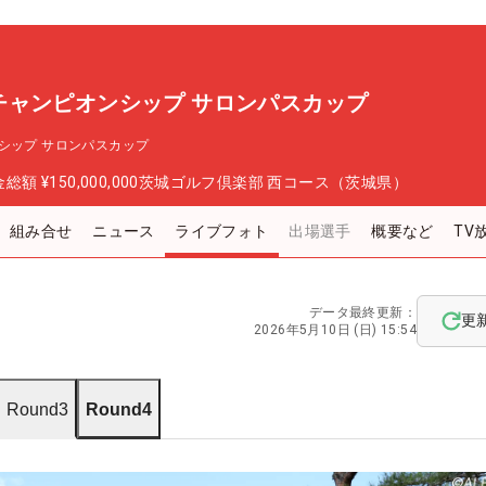
チャンピオンシップ サロンパスカップ
シップ サロンパスカップ
金総額
¥150,000,000
茨城ゴルフ倶楽部 西コース（茨城県）
組み合せ
ニュース
ライブフォト
出場選手
概要など
TV
データ最終更新：
更
2026年5月10日 (日) 15:54
Round3
Round4