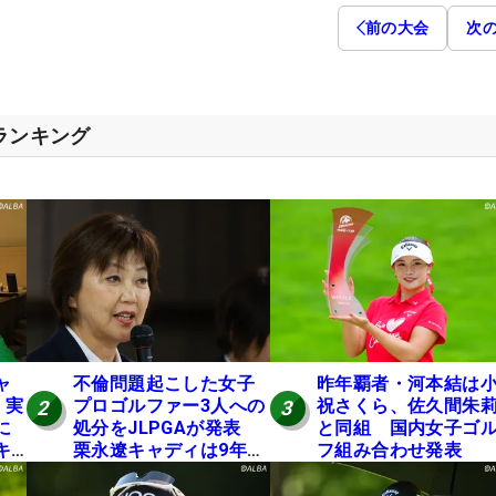
前の大会
次
スランキング
ャ
不倫問題起こした女子
昨年覇者・河本結は
 実
プロゴルファー3人への
祝さくら、佐久間朱
2
3
に
処分をJLPGAが発表
と同組 国内女子ゴ
キ
栗永遼キャディは9年間
フ組み合わせ発表
の立ち入り禁止