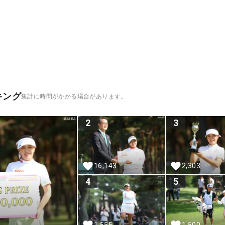
キング
集計に時間がかかる場合があります。
2
3
16,143
2,303
4
5
1,555
1,500