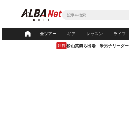
全ツアー
ギア
レッスン
ライフ
松山英樹ら出場 米男子リーダー
注目