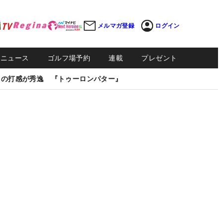
メルマガ登録
ログイン
Sニュース
ゴルフ場予約
連載
プレゼント
しの打感が秀逸 『トゥーロンパター』