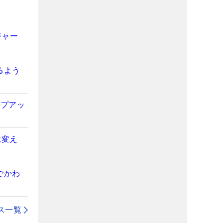
ジャー
るよう
ンプアッ
に変え
でかわ
ス一覧