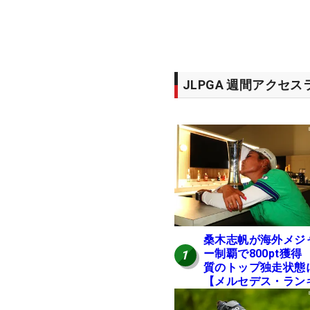
JLPGA 週間アクセ
桑木志帆が海外メジ
ー制覇で800pt獲得
1
質のトップ独走状態
【メルセデス・ラン
ング番外編】