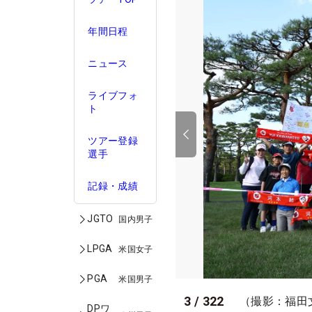
年間日程
ニュース
ライブフォ
ト
ツアー登録
選手
記録・成績
JGTO
国内男子
LPGA
米国女子
PGA
米国男子
3
/
322
（撮影：福田
DPワ