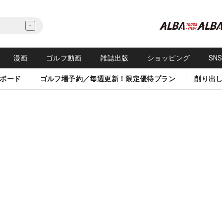
漫画
ゴルフ動画
雑誌出版
ショッピング
SN
ボード
ゴルフ場予約／毎週更新！限定優待プラン
削り出