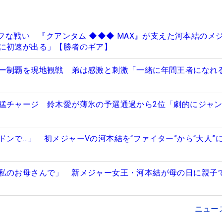
タフな戦い 『クアンタム ◆◆◆ MAX』が支えた河本結のメ
に初速が出る」【勝者のギア】
ー制覇を現地観戦 弟は感激と刺激「一緒に年間王者になれ
猛チャージ 鈴木愛が薄氷の予選通過から2位「劇的にジャ
ドンで…」 初メジャーVの河本結を“ファイター”から“大人”
私のお母さんで」 新メジャー女王・河本結が母の日に親子
ニュー