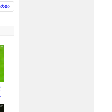
の大会
小
莉
ル