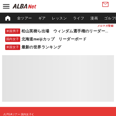
全ツアー
ギア
レッスン
ライフ
漫画
ゴルフ
メルマガ登録
松山英樹ら出場 ウィンダム選手権のリーダーボード
米国男子
北海道meijiカップ リーダーボード
国内女子
最新の世界ランキング
米国女子
JLPGAツアー
国内女子