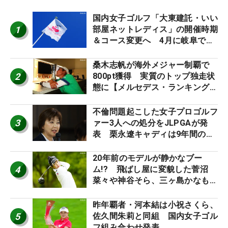
国内女子ゴルフ「大東建託・いい
1
部屋ネットレディス」の開催時期
＆コース変更へ 4月に岐阜で開
催
桑木志帆が海外メジャー制覇で
2
800pt獲得 実質のトップ独走状
態に【メルセデス・ランキング番
外編】
不倫問題起こした女子プロゴルフ
3
ァー3人への処分をJLPGAが発
表 栗永遼キャディは9年間の立
ち入り禁止
20年前のモデルが静かなブー
4
ム!? 飛ばし屋に変貌した菅沼
菜々や神谷そら、三ヶ島かなも使
う“名器”が人気な理由【ツアープ
ロたちの“飛ばしギア”】
昨年覇者・河本結は小祝さくら、
5
佐久間朱莉と同組 国内女子ゴル
フ組み合わせ発表