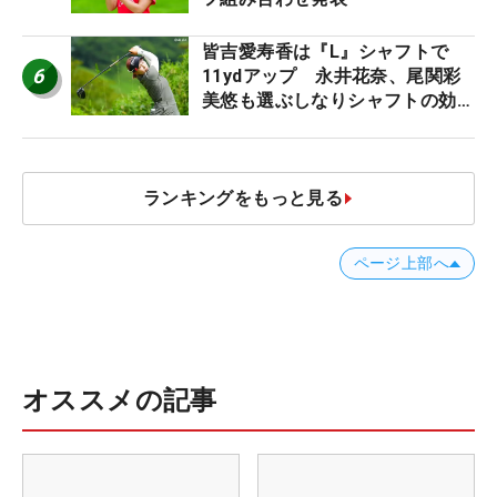
皆吉愛寿香は『L』シャフトで
6
11ydアップ 永井花奈、尾関彩
美悠も選ぶしなりシャフトの効果
【ツアープロたちの“飛ばしギ
ア”】
ランキングをもっと見る
ページ上部へ
オススメの記事