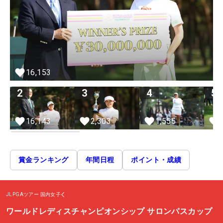
16,153
2
3
4
5
16,143
2,303
1,555
賞金ランキング
年間日程
ポイント・成績
JLPGAツアー
国内女子
ワールドレディスチャンピオンシップ サロンパスカップ