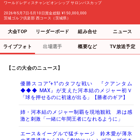
ワールドレディスチャンピオンシップ サロンパスカップ
2026年5月7日-5月10日
賞金総額
¥150,000,000
茨城ゴルフ倶楽部 西コース（茨城県）
大会TOP
リーダーボード
組み合せ
ニュース
ライブフォト
出場選手
概要など
TV放送予定
【この大会のニュース】
優勝スコア“+1”のタフな戦い 『クアンタム
◆◆◆ MAX』が支えた河本結のメジャー初Ｖ
「球を押せるのに初速が出る」【勝者のギア】
姉・河本結のメジャー制覇を現地観戦 弟は感
激と刺激「一緒に年間王者になれるように」
エース＆イーグルで猛チャージ 鈴木愛が薄氷