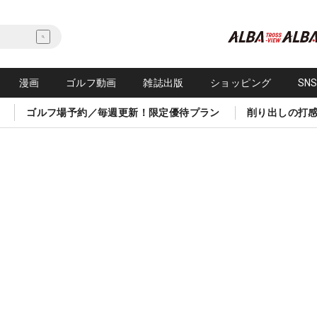
漫画
ゴルフ動画
雑誌出版
ショッピング
SN
ゴルフ場予約／毎週更新！限定優待プラン
削り出しの打