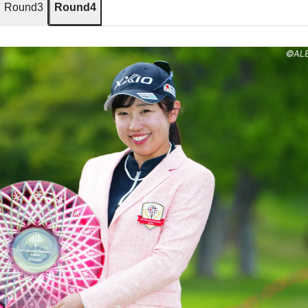
Round3
Round4