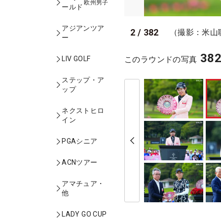
欧州男子
ールド
アジアンツア
2
/
382
（撮影：米山
ー
38
このラウンドの写真
LIV GOLF
ステップ・ア
ップ
ネクストヒロ
イン
PGAシニア
ACNツアー
アマチュア・
他
LADY GO CUP