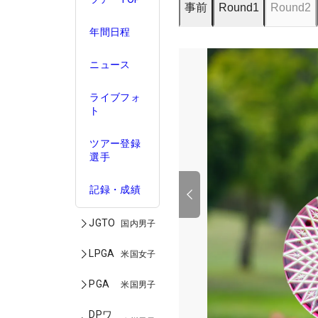
事前
Round1
Round2
年間日程
ニュース
ライブフォ
ト
ツアー登録
選手
記録・成績
JGTO
国内男子
LPGA
米国女子
PGA
米国男子
DPワ