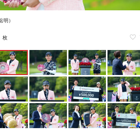
聡明）
2
枚