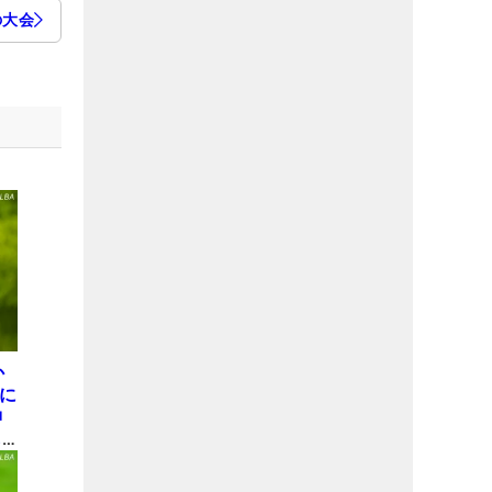
の大会
か
屋に
神
も
理