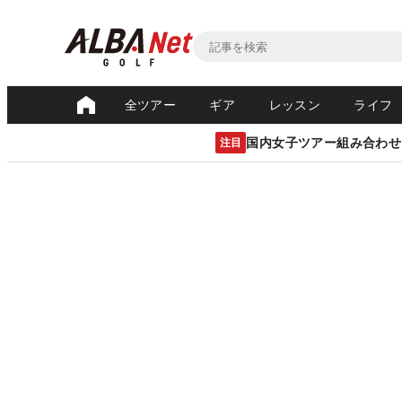
全ツアー
ギア
レッスン
ライフ
国内女子ツアー組み合わせ
注目