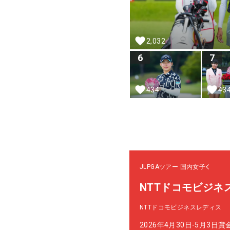
2,032
6
7
434
43
JLPGAツアー
国内女子
NTTドコモビジネ
NTTドコモビジネスレディス
2026年4月30日-5月3日
賞