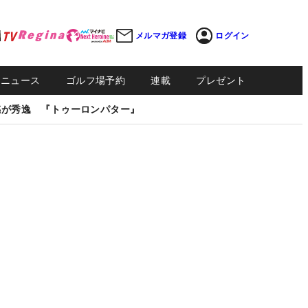
メルマガ登録
ログイン
Sニュース
ゴルフ場予約
連載
プレゼント
感が秀逸 『トゥーロンパター』