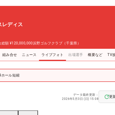
スレディス
金総額
¥120,000,000
浜野ゴルフクラブ（千葉県）
組み合せ
ニュース
ライブフォト
出場選手
概要など
TV
4ホール短縮
データ最終更新：
更
2026年5月3日 (日) 15:08