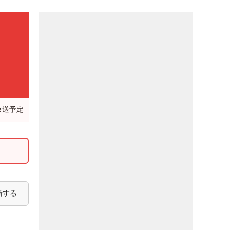
放送予定
新する