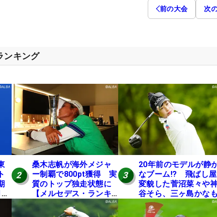
前の大会
次
スランキング
東
桑木志帆が海外メジャ
20年前のモデルが静
ト
ー制覇で800pt獲得 実
なブーム!? 飛ばし
2
3
期
質のトップ独走状態に
変貌した菅沼菜々や
月に
【メルセデス・ランキ
谷そら、三ヶ島かな
ング番外編】
使う“名器”が人気な
由【ツアープロたち