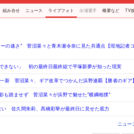
組み合せ
ニュース
ライブフォト
出場選手
概要など
TV
レーの速さ” 菅沼菜々と青木瀬令奈に見た共通点【現地記者
できない」 初の最終日最終組で平塚新夢が知った現実
フト一新 菅沼菜々、ギア改革でつかんだ浜野連覇【勝者のギア
影も踏ませず 菅沼菜々が浜野で魅せた“横綱相撲”
ない 佐久間朱莉、髙橋彩華が最終日に見せた底力
ニュー