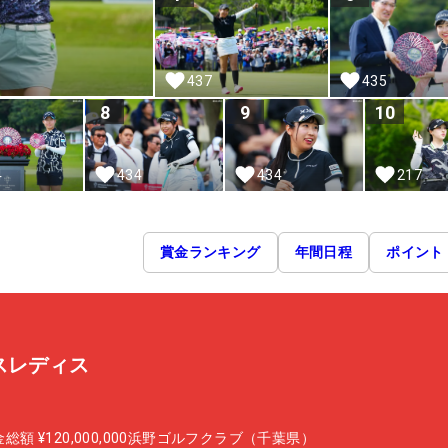
437
435
8
9
10
4
434
434
217
賞金ランキング
年間日程
ポイント
スレディス
金総額
¥120,000,000
浜野ゴルフクラブ（千葉県）