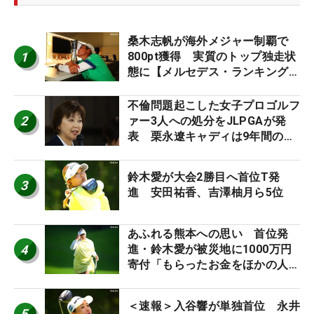
桑木志帆が海外メジャー制覇で
1
800pt獲得 実質のトップ独走状
態に【メルセデス・ランキング番
外編】
不倫問題起こした女子プロゴルフ
2
ァー3人への処分をJLPGAが発
表 栗永遼キャディは9年間の立
ち入り禁止
鈴木愛が大会2勝目へ首位T発
3
進 安田祐香、吉澤柚月ら5位
あふれる熊本への思い 首位発
4
進・鈴木愛が被災地に1000万円
寄付「もらったお金をほかの人
に」
＜速報＞入谷響が単独首位 永井
5