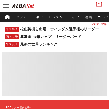
全ツアー
ギア
レッスン
ライフ
漫画
ゴルフ
メルマガ登録
松山英樹ら出場 ウィンダム選手権のリーダーボード
米国男子
北海道meijiカップ リーダーボード
国内女子
最新の世界ランキング
米国女子
JLPGAツアー
国内女子