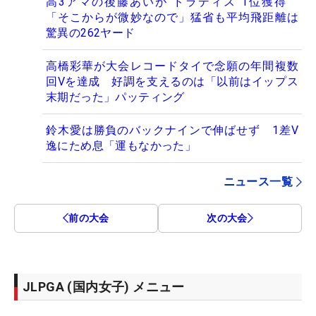
高3アマの後藤あいが“ドラディス”1位獲得
「そこからが微妙なので」猛省も平均飛距離は
驚異の262ヤード
高橋彩華が大会レコードタイで念願の年間複数
回Vを達成 好調を支えるのは「以前はイップス
末期だった」パッティング
鈴木愛は勝負のバックナインで伸ばせず 1差V
逸にため息「運もなかった」
ニュース一覧
前の大会
次の大会
JLPGA (国内女子) メニュー