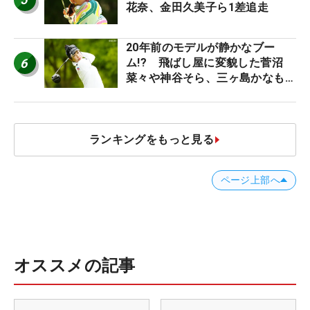
花奈、金田久美子ら1差追走
20年前のモデルが静かなブー
6
ム!? 飛ばし屋に変貌した菅沼
菜々や神谷そら、三ヶ島かなも使
う“名器”が人気な理由【ツアープ
ロたちの“飛ばしギア”】
ランキングをもっと見る
ページ上部へ
オススメの記事