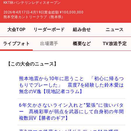
KKT杯バンテリンレディスオープン
2026年4月17日-4月19日
賞金総額
¥100,000,000
熊本空港カントリークラブ（熊本県）
大会TOP
リーダーボード
組み合せ
ニュース
ライブフォト
出場選手
概要など
TV放送予定
【この大会のニュース】
熊本地震から10年に思うこと 「初心に帰るつ
もりでプレーした」 震度7を経験した鈴木愛は
無念のV逸【現地記者コラム】
6年欠かさないライン入れと”緊張”に強いパタ
ー 髙橋彩華が弱点を武器にして自身初の年間
複数回V【勝者のギア】