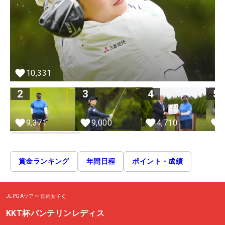
10,331
2
3
4
5
9,371
9,000
4,710
賞金ランキング
年間日程
ポイント・成績
JLPGAツアー
国内女子
KKT杯バンテリンレディス