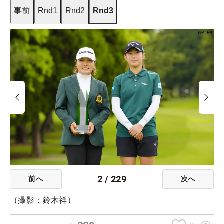
事前
Rnd1
Rnd2
Rnd3
2
/
229
前へ
次へ
（撮影：鈴木祥）