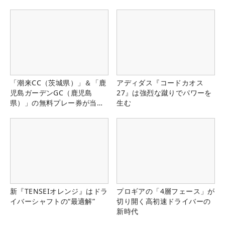
「潮来CC（茨城県）」＆「鹿
アディダス『コードカオス
児島ガーデンGC（鹿児島
27』は強烈な蹴りでパワーを
県）」の無料プレー券が当た
生む
る！！
新『TENSEIオレンジ』はドラ
プロギアの「4層フェース」が
イバーシャフトの“最適解”
切り開く高初速ドライバーの
新時代