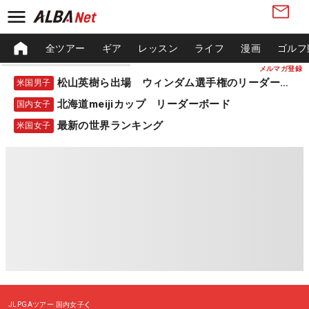
全ツアー
ギア
レッスン
ライフ
漫画
ゴルフ
メルマガ登録
松山英樹ら出場 ウィンダム選手権のリーダーボード
米国男子
北海道meijiカップ リーダーボード
国内女子
最新の世界ランキング
米国女子
JLPGAツアー
国内女子