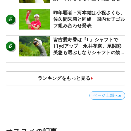
う“名器”が人気な理由【ツアープ
ロたちの“飛ばしギア”】
昨年覇者・河本結は小祝さくら、
5
佐久間朱莉と同組 国内女子ゴル
フ組み合わせ発表
皆吉愛寿香は『L』シャフトで
6
11ydアップ 永井花奈、尾関彩
美悠も選ぶしなりシャフトの効果
【ツアープロたちの“飛ばしギ
ア”】
ランキングをもっと見る
ページ上部へ