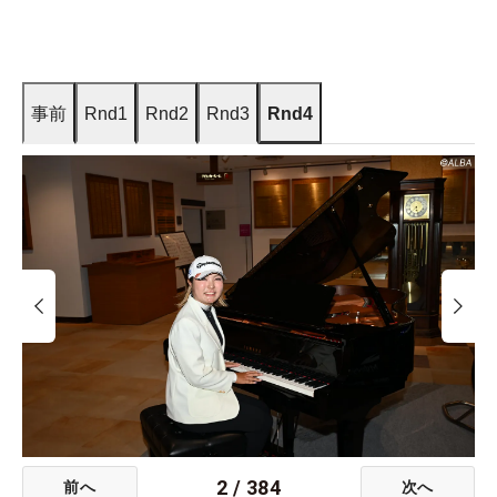
事前
Rnd1
Rnd2
Rnd3
Rnd4
2
/
384
前へ
次へ