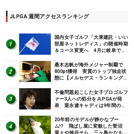
JLPGA 週間アクセスランキング
国内女子ゴルフ「大東建託・いい
1
部屋ネットレディス」の開催時期
＆コース変更へ 4月に岐阜で開
催
桑木志帆が海外メジャー制覇で
2
800pt獲得 実質のトップ独走状
態に【メルセデス・ランキング番
外編】
不倫問題起こした女子プロゴルフ
3
ァー3人への処分をJLPGAが発
表 栗永遼キャディは9年間の立
ち入り禁止
20年前のモデルが静かなブー
4
ム!? 飛ばし屋に変貌した菅沼
菜々や神谷そら、三ヶ島かなも使