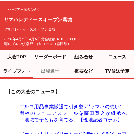
JLPGAツアー
国内女子
ヤマハレディースオープン葛城
ヤマハレディースオープン葛城
2026年4月2日-4月5日
賞金総額
¥100,000,000
葛城ゴルフ倶楽部 山名コース（静岡県）
大会TOP
リーダーボード
組み合せ
ニュース
ライブフォト
出場選手
概要など
TV放送予定
【この大会のニュース】
ゴルフ用品事業撤退で引き継ぐ“ヤマハの想い”
閉校のジュニアスクールを藤田寛之が継承へ
「地域で子どもを育てる」【現地記者コラム】
パーオン＆リカバリー女王の“細かすぎる”シャフ