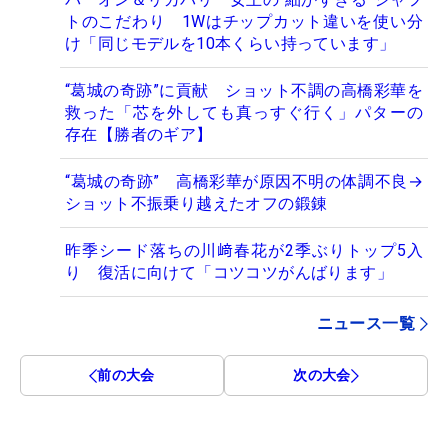
トのこだわり 1Wはチップカット違いを使い分
け「同じモデルを10本くらい持っています」
“葛城の奇跡”に貢献 ショット不調の高橋彩華を
救った「芯を外しても真っすぐ行く」パターの
存在【勝者のギア】
“葛城の奇跡” 高橋彩華が原因不明の体調不良→
ショット不振乗り越えたオフの鍛錬
昨季シード落ちの川﨑春花が2季ぶりトップ5入
り 復活に向けて「コツコツがんばります」
ニュース一覧
前の大会
次の大会