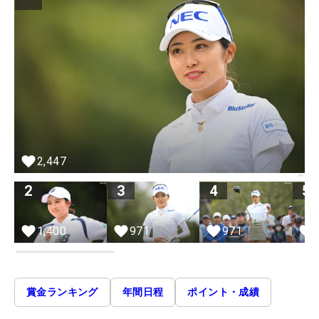
2,447
2
3
4
5
1,400
971
971
賞金ランキング
年間日程
ポイント・成績