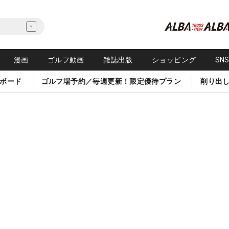
漫画
ゴルフ動画
雑誌出版
ショッピング
SN
ボード
ゴルフ場予約／毎週更新！限定優待プラン
削り出