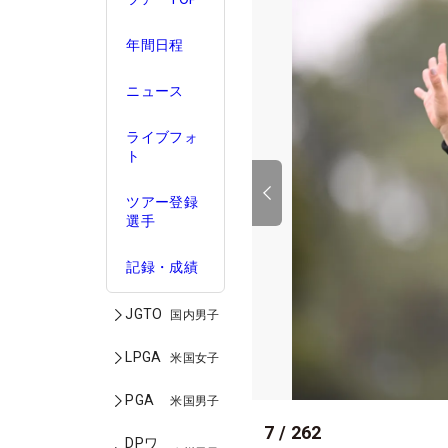
年間日程
ニュース
ライブフォ
ト
ツアー登録
選手
記録・成績
JGTO
国内男子
LPGA
米国女子
PGA
米国男子
7
/
262
DPワ