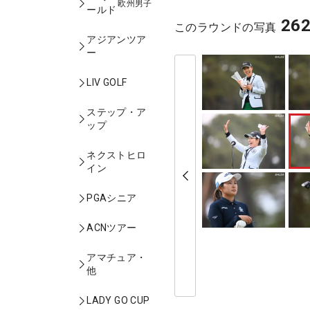
欧州男子
ールド
26
このラウンドの写真
アジアンツア
ー
LIV GOLF
ステップ・ア
ップ
ネクストヒロ
イン
PGAシニア
ACNツアー
アマチュア・
他
LADY GO CUP