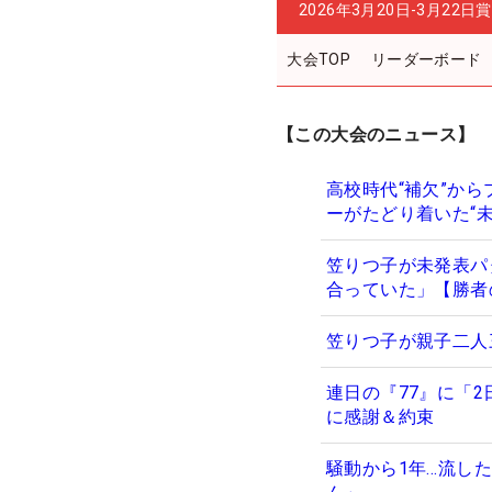
2026年3月20日-3月22日
賞
大会TOP
リーダーボード
【この大会のニュース】
高校時代“補欠”か
ーがたどり着いた“未
笠りつ子が未発表パ
合っていた」【勝者
笠りつ子が親子二人
連日の『77』に「2
に感謝＆約束
騒動から1年…流した