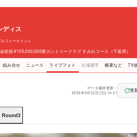
Cレディス
ゴルフトーナメント
金総額
¥100,000,000
紫カントリークラブ すみれコース（千葉県）
組み合せ
ニュース
ライブフォト
出場選手
概要など
TV
データ最終更新：
更
2026年3月22日 (日) 16:21
Round3