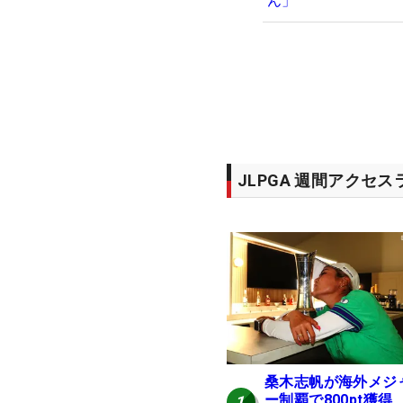
ん」
JLPGA 週間アクセ
桑木志帆が海外メジ
ー制覇で800pt獲得
1