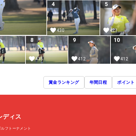
4
5
430
421
8
9
10
5
415
412
412
賞金ランキング
年間日程
ポイント
Cレディス
ゴルフトーナメント