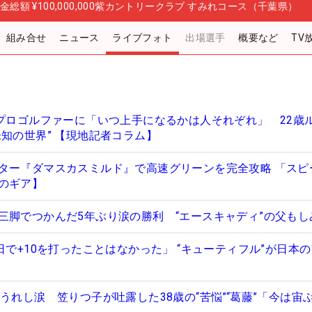
金総額
¥100,000,000
紫カントリークラブ すみれコース（千葉県）
組み合せ
ニュース
ライブフォト
出場選手
概要など
TV
らプロゴルファーに「いつ上手になるかは人それぞれ」 22歳
知の世界” 【現地記者コラム】
ター『ダマスカスミルド』で高速グリーンを完全攻略 「スピ
のギア】
三脚でつかんだ5年ぶり涙の勝利 “エースキャディ”の父もし
日で+10を打ったことはなかった」 “キューティフル”が日本
うれし涙 笠りつ子が吐露した38歳の“苦悩”“葛藤”「今は宙