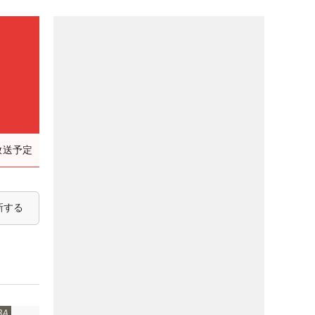
放送予定
新する