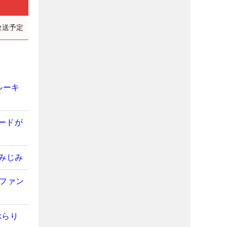
放送予定
ルーキ
ードが
みじみ
のファン
ぶらり