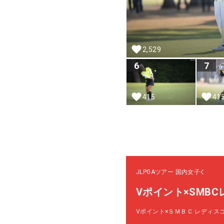
2,529
6
7
415
41
JLPGAツアー
国内女子
Vポイント×SMB
Vポイント×ＳＭＢＣ レディス