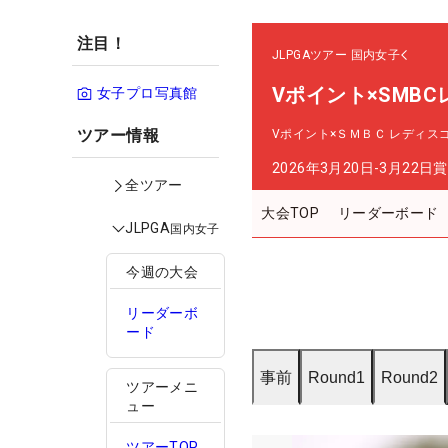
注目！
JLPGAツアー
国内女子
Vポイント×SMB
女子プロ写真館
ツアー情報
Vポイント×ＳＭＢＣ レディス
2026年3月20日-3月22日
賞
全ツアー
大会TOP
リーダーボード
JLPGA
国内女子
今週の大会
リーダーボ
ード
事前
Round1
Round2
ツアーメニ
ュー
ツアーTOP