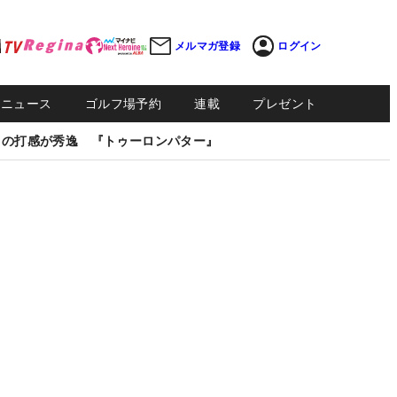
メルマガ登録
ログイン
Sニュース
ゴルフ場予約
連載
プレゼント
しの打感が秀逸 『トゥーロンパター』