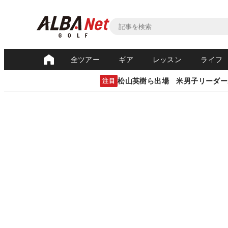
全ツアー
ギア
レッスン
ライフ
松山英樹ら出場 米男子リーダー
注目