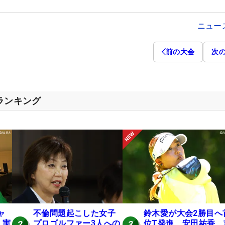
ニュー
前の大会
次
スランキング
ャ
不倫問題起こした女子
鈴木愛が大会2勝目へ
 実
プロゴルファー3人への
位T発進 安田祐香、
2
3