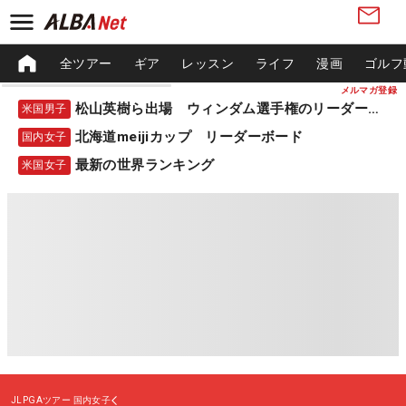
全ツアー
ギア
レッスン
ライフ
漫画
ゴルフ
メルマガ登録
松山英樹ら出場 ウィンダム選手権のリーダーボード
米国男子
北海道meijiカップ リーダーボード
国内女子
最新の世界ランキング
米国女子
JLPGAツアー
国内女子