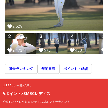
2,529
2
3
4
5
2,472
575
430
賞金ランキング
年間日程
ポイント・成績
JLPGAツアー
国内女子
Vポイント×SMBCレディス
Vポイント×ＳＭＢＣ レディスゴルフトーナメント