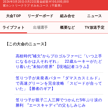
2026年3月20日-3月22日
賞金総額
¥100,000,000
紫カントリークラブ すみれコース（千葉県）
大会TOP
リーダーボード
組み合せ
ニュース
ライブフォト
出場選手
概要など
TV放送予定
【この大会のニュース】
高校時代“補欠”からプロゴルファーに「いつ上手
になるかは人それぞれ」 22歳ルーキーがたど
り着いた“未知の世界” 【現地記者コラム】
笠りつ子が未発表パター『ダマスカスミルド』
で高速グリーンを完全攻略 「スピードが合って
いた」【勝者のギア】
笠りつ子が親子二人三脚でつかんだ5年ぶり涙の
勝利 “エースキャディ”の父もしみじみ