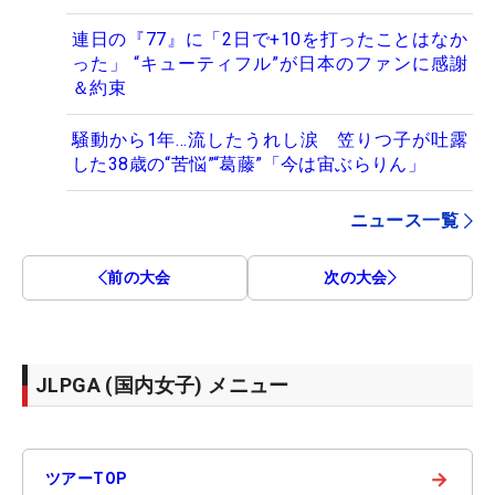
連日の『77』に「2日で+10を打ったことはなか
った」 “キューティフル”が日本のファンに感謝
＆約束
騒動から1年…流したうれし涙 笠りつ子が吐露
した38歳の“苦悩”“葛藤”「今は宙ぶらりん」
ニュース一覧
前の大会
次の大会
JLPGA (国内女子) メニュー
→
ツアーTOP