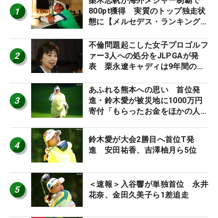
桑木志帆が海外メジャー制覇で
1
800pt獲得 実質のトップ独走状
態に【メルセデス・ランキング番
外編】
不倫問題起こした女子プロゴルフ
2
ァー3人への処分をJLPGAが発
表 栗永遼キャディは9年間の立
ち入り禁止
あふれる熊本への思い 首位発
3
進・鈴木愛が被災地に1000万円
寄付「もらったお金をほかの人
に」
鈴木愛が大会2勝目へ首位T発
4
進 安田祐香、吉澤柚月ら5位
＜速報＞入谷響が単独首位 永井
5
花奈、金田久美子ら1差追走