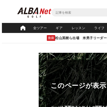
全ツアー
ギア
レッスン
ライフ
松山英樹ら出場 米男子リーダー
注目
このページが表示