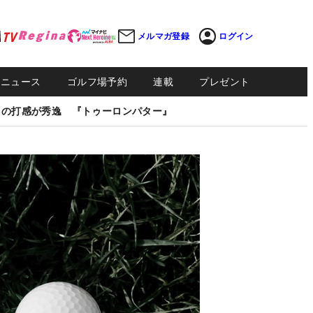
メルマガ登録
ログイン
Sニュース
ゴルフ場予約
連載
プレゼント
しの打感が秀逸 『トゥーロンパター』