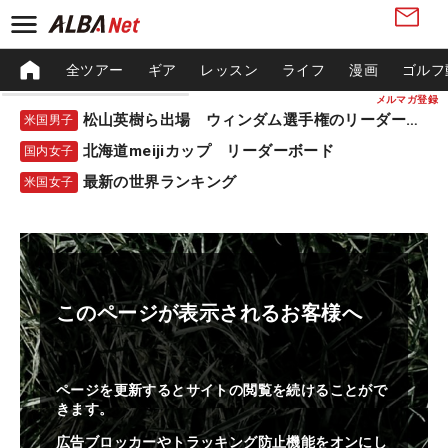
全ツアー
ギア
レッスン
ライフ
漫画
ゴルフ
メルマガ登録
松山英樹ら出場 ウィンダム選手権のリーダーボード
米国男子
北海道meijiカップ リーダーボード
国内女子
最新の世界ランキング
米国女子
このページが表示されるお客様へ
ページを更新するとサイトの閲覧を続けることがで
きます。
広告ブロッカーやトラッキング防止機能をオンにし