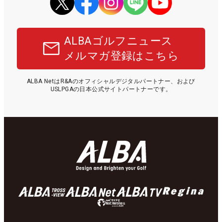
ALBAゴルフニュース
メルマガ登録はこちら
ALBA NetはR&Aのオフィシャルデジタルパートナー、および
USLPGAの日本公式サイトパートナーです。