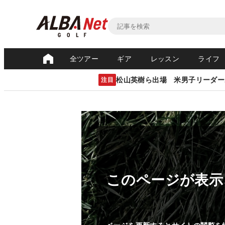
全ツアー
ギア
レッスン
ライフ
松山英樹ら出場 米男子リーダー
注目
このページが表示