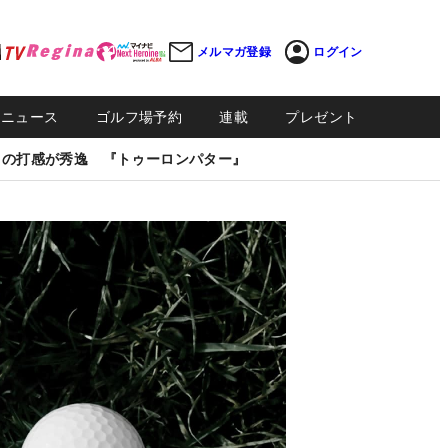
メルマガ登録
ログイン
Sニュース
ゴルフ場予約
連載
プレゼント
しの打感が秀逸 『トゥーロンパター』