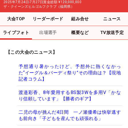
2025年7月24日-7月27日
賞金総額
¥120,000,000
ザ・クイーンズヒルゴルフクラブ（福岡県）
大会TOP
リーダーボード
組み合せ
ニュース
ライブフォト
出場選手
概要など
TV放送予定
【この大会のニュース】
予想通り暑かったけど、予想外に熱くなかっ
た“イーグル＆バーディ祭り”その理由は？【現地
記者コラム】
渡邉彩香、8年愛用するBS製3Wを多用V「かな
り信頼しています」【勝者のギア】
二児の母が挑んだ4日間 一ノ瀬優希は快挙逃す
も前向き「子どもを産んでも頑張れる」