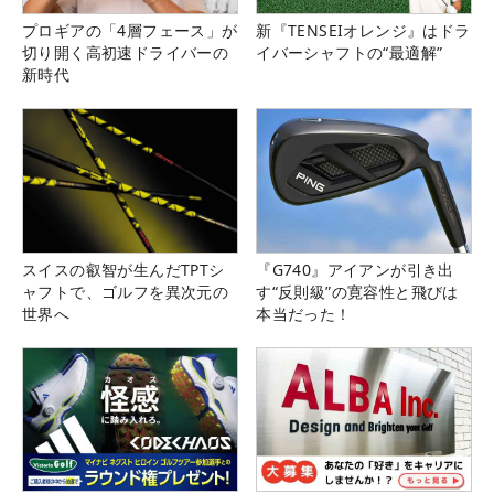
プロギアの「4層フェース」が
新『TENSEIオレンジ』はドラ
切り開く高初速ドライバーの
イバーシャフトの“最適解”
新時代
スイスの叡智が生んだTPTシ
『G740』アイアンが引き出
ャフトで、ゴルフを異次元の
す“反則級”の寛容性と飛びは
世界へ
本当だった！