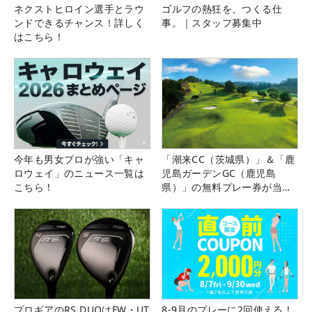
ネクストヒロイン選手とラウ
ゴルフの熱狂を、つくる仕
ンドできるチャンス！詳しく
事。｜スタッフ募集中
はこちら！
今年も男女プロが強い「キャ
「潮来CC（茨城県）」＆「鹿
ロウェイ」のニュース一覧は
児島ガーデンGC（鹿児島
こちら！
県）」の無料プレー券が当た
る！！
プロギアのRS DUOはFW・UT
8-9月のプレーに2回使える！