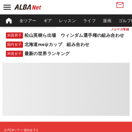
全ツアー
ギア
レッスン
ライフ
漫画
ゴルフ
メルマガ登録
松山英樹ら出場 ウィンダム選手権の組み合わせ
米国男子
北海道meijiカップ 組み合わせ
国内女子
最新の世界ランキング
米国女子
JLPGAツアー
国内女子