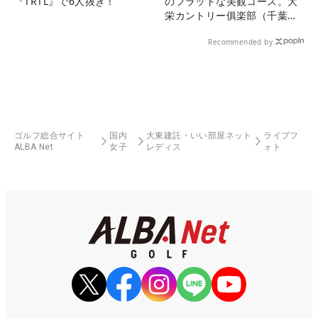
『TRTL』で6人抜き！
のフラットな美観コース。大
栄カントリー俱楽部（千葉
県）
Recommended by
ゴルフ総合サイト
国内
大東建託・いい部屋ネット
ライブフ
ALBA Net
女子
レディス
ォト