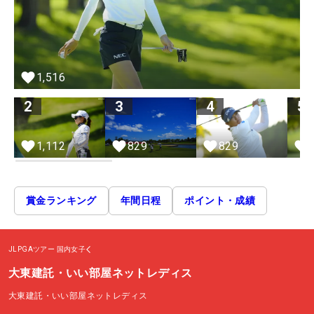
1,516
2
3
4
5
1,112
829
829
賞金ランキング
年間日程
ポイント・成績
JLPGAツアー
国内女子
大東建託・いい部屋ネットレディス
大東建託・いい部屋ネットレディス