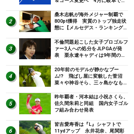
＆コース変更へ 4月に岐阜で開
催
桑木志帆が海外メジャー制覇で
2
800pt獲得 実質のトップ独走状
態に【メルセデス・ランキング番
外編】
不倫問題起こした女子プロゴルフ
3
ァー3人への処分をJLPGAが発
表 栗永遼キャディは9年間の立
ち入り禁止
20年前のモデルが静かなブー
4
ム!? 飛ばし屋に変貌した菅沼
菜々や神谷そら、三ヶ島かなも使
う“名器”が人気な理由【ツアープ
ロたちの“飛ばしギア”】
昨年覇者・河本結は小祝さくら、
5
佐久間朱莉と同組 国内女子ゴル
フ組み合わせ発表
皆吉愛寿香は『L』シャフトで
6
11ydアップ 永井花奈、尾関彩