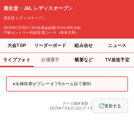
資生堂・JAL レディスオープン
資生堂 レディスオープン
2025年7月3日-7月6日
賞金総額
¥120,000,000
戸塚カントリー倶楽部 西コース（神奈川県）
大会TOP
リーダーボード
組み合せ
ニュース
ライブフォト
出場選手
概要など
TV放送予定
※永峰咲希がプレーオフ3ホール目で勝利
データ最終更新：
更新する
2025年7月6日 (日) 17:13