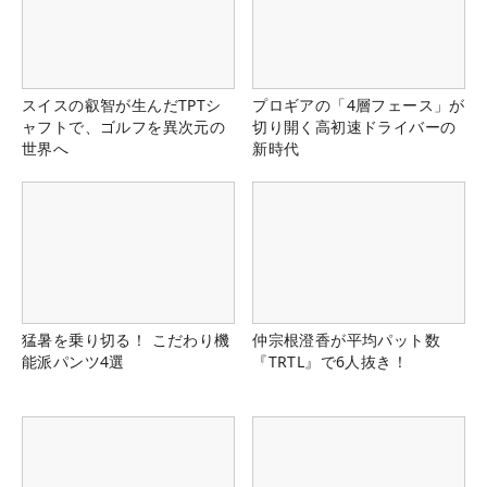
スイスの叡智が生んだTPTシ
プロギアの「4層フェース」が
ャフトで、ゴルフを異次元の
切り開く高初速ドライバーの
世界へ
新時代
猛暑を乗り切る！ こだわり機
仲宗根澄香が平均パット数
能派パンツ4選
『TRTL』で6人抜き！