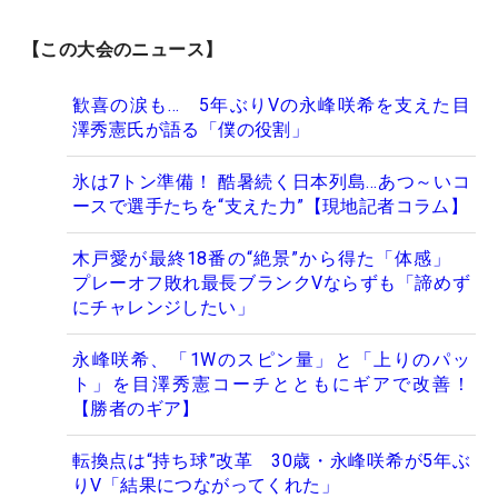
【この大会のニュース】
歓喜の涙も… 5年ぶりVの永峰咲希を支えた目
澤秀憲氏が語る「僕の役割」
氷は7トン準備！ 酷暑続く日本列島…あつ～いコ
ースで選手たちを“支えた力”【現地記者コラム】
木戸愛が最終18番の“絶景”から得た「体感」
プレーオフ敗れ最長ブランクVならずも「諦めず
にチャレンジしたい」
永峰咲希、「1Wのスピン量」と「上りのパッ
ト」を目澤秀憲コーチとともにギアで改善！
【勝者のギア】
転換点は“持ち球”改革 30歳・永峰咲希が5年ぶ
りV「結果につながってくれた」