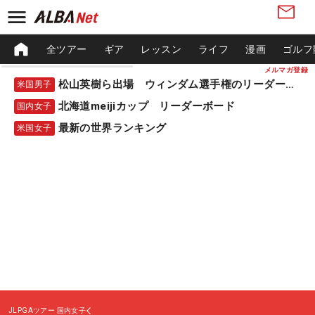
全ツアー
ギア
レッスン
ライフ
漫画
ゴルフ
メルマガ登録
松山英樹ら出場 ウィンダム選手権のリーダーボード
米国男子
北海道meijiカップ リーダーボード
国内女子
最新の世界ランキング
米国女子
JLPGAツアー
国内女子