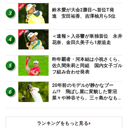
鈴木愛が大会2勝目へ首位T発
3
進 安田祐香、吉澤柚月ら5位
＜速報＞入谷響が単独首位 永井
4
花奈、金田久美子ら1差追走
昨年覇者・河本結は小祝さくら、
5
佐久間朱莉と同組 国内女子ゴル
フ組み合わせ発表
20年前のモデルが静かなブー
6
ム!? 飛ばし屋に変貌した菅沼
菜々や神谷そら、三ヶ島かなも使
う“名器”が人気な理由【ツアープ
ロたちの“飛ばしギア”】
ランキングをもっと見る