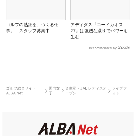
ゴルフの熱狂を、つくる仕
アディダス『コードカオス
事。｜スタッフ募集中
27』は強烈な蹴りでパワーを
生む
Recommended by
ゴルフ総合サイト
国内女
資生堂・JAL レディスオ
ライブフ
ALBA Net
子
ープン
ォト