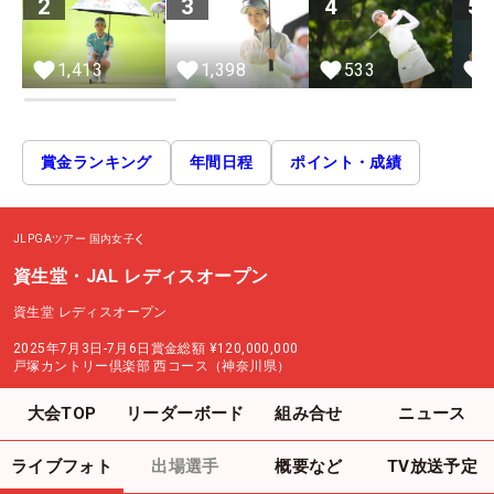
2
3
4
5
1,413
1,398
533
賞金ランキング
年間日程
ポイント・成績
JLPGAツアー
国内女子
資生堂・JAL レディスオープン
資生堂 レディスオープン
2025年7月3日-7月6日
賞金総額
¥120,000,000
戸塚カントリー倶楽部 西コース（神奈川県）
大会TOP
リーダーボード
組み合せ
ニュース
ライブフォト
出場選手
概要など
TV放送予定