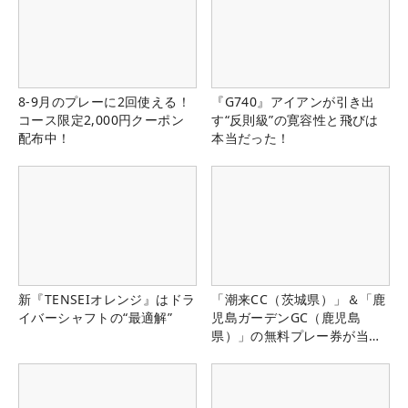
8-9月のプレーに2回使える！
『G740』アイアンが引き出
コース限定2,000円クーポン
す“反則級”の寛容性と飛びは
配布中！
本当だった！
新『TENSEIオレンジ』はドラ
「潮来CC（茨城県）」＆「鹿
イバーシャフトの“最適解”
児島ガーデンGC（鹿児島
県）」の無料プレー券が当た
る！！