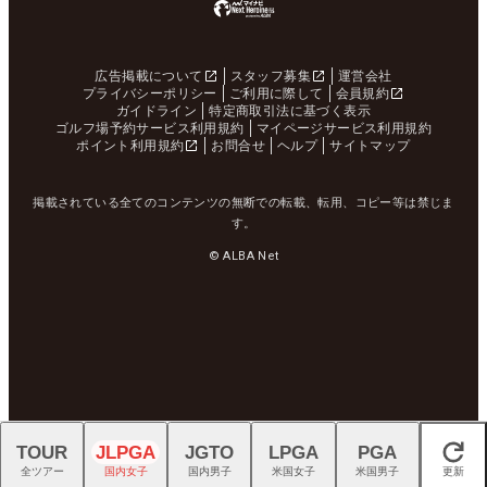
広告掲載について
スタッフ募集
運営会社
プライバシーポリシー
ご利用に際して
会員規約
ガイドライン
特定商取引法に基づく表示
ゴルフ場予約サービス利用規約
マイページサービス利用規約
ポイント利用規約
お問合せ
ヘルプ
サイトマップ
掲載されている全てのコンテンツの無断での転載、転用、コピー等は禁じま
す。
© ALBA Net
TOUR
JLPGA
JGTO
LPGA
PGA
閉じる
全ツアー
国内女子
国内男子
米国女子
米国男子
更新