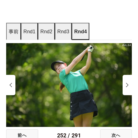
事前
Rnd1
Rnd2
Rnd3
Rnd4
252
/
291
前へ
次へ