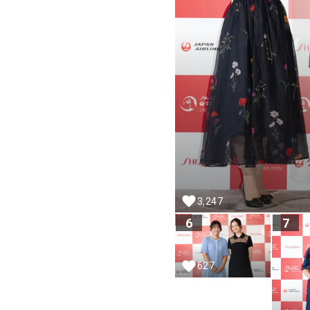
3,247
6
7
627