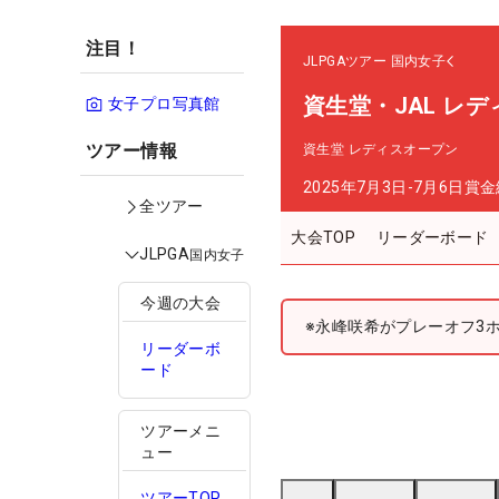
注目！
JLPGAツアー
国内女子
資生堂・JAL レ
女子プロ写真館
ツアー情報
資生堂 レディスオープン
2025年7月3日-7月6日
賞金
全ツアー
大会TOP
リーダーボード
JLPGA
国内女子
今週の大会
※永峰咲希がプレーオフ3
リーダーボ
ード
ツアーメニ
ュー
ツアーTOP