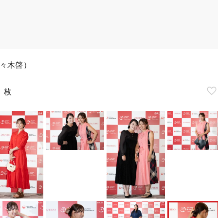
々木啓）
7
枚