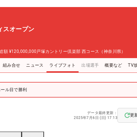
ディスオープン
総額
¥120,000,000
戸塚カントリー倶楽部 西コース（神奈川県）
組み合せ
ニュース
ライブフォト
出場選手
概要など
TV
ホール目で勝利
データ最終更新：
更
2025年7月6日 (日) 17:13