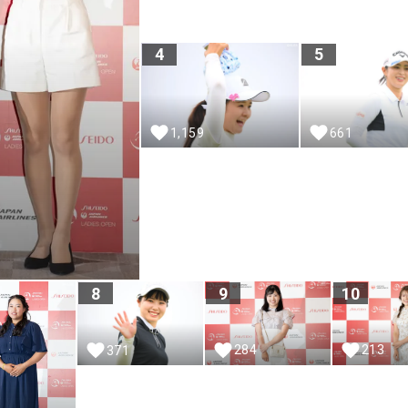
4
5
1,159
661
8
9
10
284
213
371