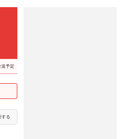
放送予定
新する