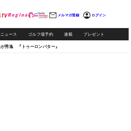
メルマガ登録
ログイン
Sニュース
ゴルフ場予約
連載
プレゼント
感が秀逸 『トゥーロンパター』