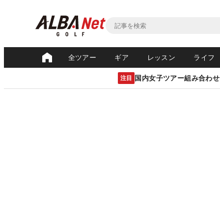
全ツアー
ギア
レッスン
ライフ
国内女子ツアー組み合わせ
注目