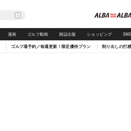
漫画
ゴルフ動画
雑誌出版
ショッピング
SN
ゴルフ場予約／毎週更新！限定優待プラン
削り出しの打