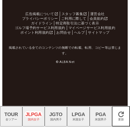
広告掲載について
スタッフ募集
運営会社
プライバシーポリシー
ご利用に際して
会員規約
ガイドライン
特定商取引法に基づく表示
ゴルフ場予約サービス利用規約
マイページサービス利用規約
ポイント利用規約
お問合せ
ヘルプ
サイトマップ
掲載されている全てのコンテンツの無断での転載、転用、コピー等は禁じま
す。
© ALBA Net
TOUR
JLPGA
JGTO
LPGA
PGA
閉じる
全ツアー
国内女子
国内男子
米国女子
米国男子
更新