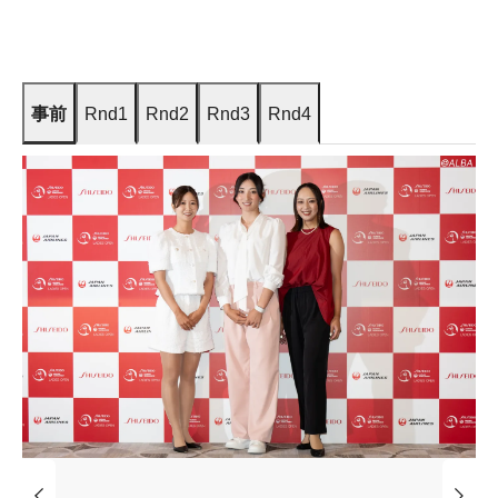
事前
Rnd1
Rnd2
Rnd3
Rnd4