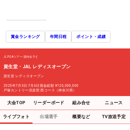
賞金ランキング
年間日程
ポイント・成績
JLPGAツアー
国内女子
資生堂・JAL レディスオープン
資生堂 レディスオープン
2025年7月3日-7月6日
賞金総額
¥120,000,000
戸塚カントリー倶楽部 西コース（神奈川県）
大会TOP
リーダーボード
組み合せ
ニュース
ライブフォト
出場選手
概要など
TV放送予定