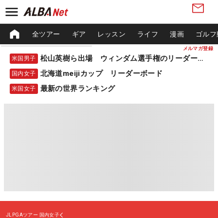
全ツアー
ギア
レッスン
ライフ
漫画
ゴルフ
メルマガ登録
松山英樹ら出場 ウィンダム選手権のリーダーボード
米国男子
北海道meijiカップ リーダーボード
国内女子
最新の世界ランキング
米国女子
JLPGAツアー
国内女子