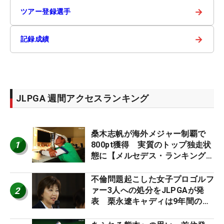
→
ツアー登録選手
→
記録成績
JLPGA 週間アクセスランキング
桑木志帆が海外メジャー制覇で
1
800pt獲得 実質のトップ独走状
態に【メルセデス・ランキング番
外編】
不倫問題起こした女子プロゴルフ
2
ァー3人への処分をJLPGAが発
表 栗永遼キャディは9年間の立
ち入り禁止