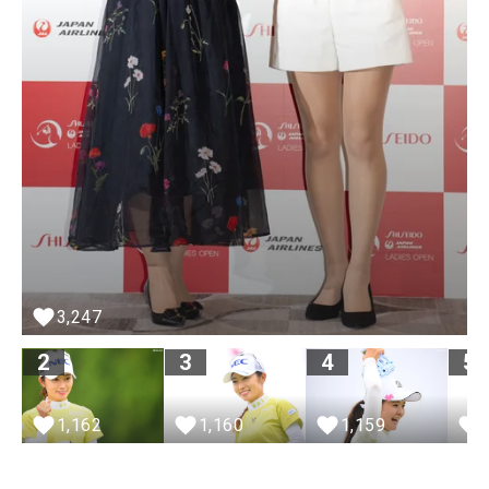
3,247
2
3
4
5
1,162
1,160
1,159