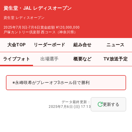
資生堂・JAL レディスオープン
資生堂 レディスオープン
2025年7月3日-7月6日
賞金総額
¥120,000,000
戸塚カントリー倶楽部 西コース（神奈川県）
大会TOP
リーダーボード
組み合せ
ニュース
ライブフォト
出場選手
概要など
TV放送予定
※永峰咲希がプレーオフ3ホール目で勝利
データ最終更新：
更新する
2025年7月6日 (日) 17:13