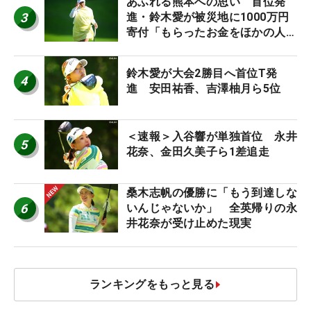
あふれる熊本への思い 首位発
3
進・鈴木愛が被災地に1000万円
寄付「もらったお金をほかの人
に」
鈴木愛が大会2勝目へ首位T発
4
進 安田祐香、吉澤柚月ら5位
＜速報＞入谷響が単独首位 永井
5
花奈、金田久美子ら1差追走
桑木志帆の優勝に「もう到達しな
6
いんじゃないか」 全英帰りの永
井花奈が受け止めた現実
ランキングをもっと見る