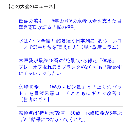
【この大会のニュース】
歓喜の涙も… 5年ぶりVの永峰咲希を支えた目
澤秀憲氏が語る「僕の役割」
氷は7トン準備！ 酷暑続く日本列島…あつ～いコ
ースで選手たちを“支えた力”【現地記者コラム】
木戸愛が最終18番の“絶景”から得た「体感」
プレーオフ敗れ最長ブランクVならずも「諦めず
にチャレンジしたい」
永峰咲希、「1Wのスピン量」と「上りのパッ
ト」を目澤秀憲コーチとともにギアで改善！
【勝者のギア】
転換点は“持ち球”改革 30歳・永峰咲希が5年ぶ
りV「結果につながってくれた」