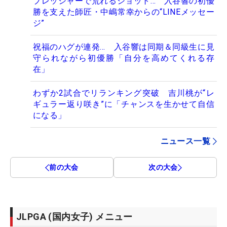
プレッシャーで荒れるショット… 入谷響の初優
勝を支えた師匠・中嶋常幸からの“LINEメッセー
ジ”
祝福のハグが連発… 入谷響は同期＆同級生に見
守られながら初優勝「自分を高めてくれる存
在」
わずか2試合でリランキング突破 吉川桃が“レ
ギュラー返り咲き”に「チャンスを生かせて自信
になる」
ニュース一覧
前の大会
次の大会
JLPGA (国内女子) メニュー