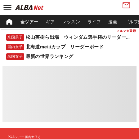
全ツアー
ギア
レッスン
ライフ
漫画
ゴルフ
メルマガ登録
松山英樹ら出場 ウィンダム選手権のリーダーボード
米国男子
北海道meijiカップ リーダーボード
国内女子
最新の世界ランキング
米国女子
JLPGAツアー
国内女子