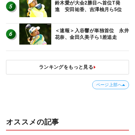
鈴木愛が大会2勝目へ首位T発
5
進 安田祐香、吉澤柚月ら5位
＜速報＞入谷響が単独首位 永井
6
花奈、金田久美子ら1差追走
ランキングをもっと見る
ページ上部へ
オススメの記事