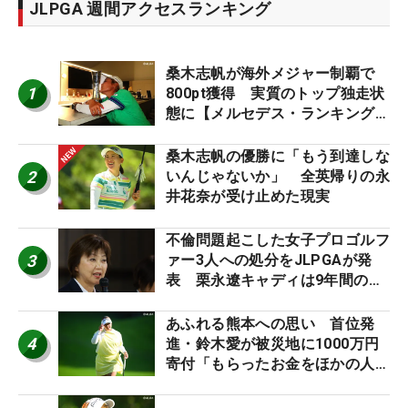
JLPGA 週間アクセスランキング
桑木志帆が海外メジャー制覇で
1
800pt獲得 実質のトップ独走状
態に【メルセデス・ランキング番
外編】
桑木志帆の優勝に「もう到達しな
2
いんじゃないか」 全英帰りの永
井花奈が受け止めた現実
不倫問題起こした女子プロゴルフ
3
ァー3人への処分をJLPGAが発
表 栗永遼キャディは9年間の立
ち入り禁止
あふれる熊本への思い 首位発
4
進・鈴木愛が被災地に1000万円
寄付「もらったお金をほかの人
に」