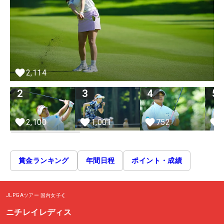
2,114
2
3
4
5
2,100
1,001
752
賞金ランキング
年間日程
ポイント・成績
JLPGAツアー
国内女子
ニチレイレディス