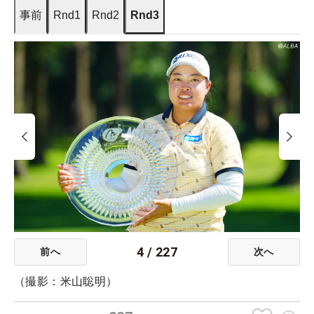
事前
Rnd1
Rnd2
Rnd3
4
/
227
前へ
次へ
（撮影：米山聡明）