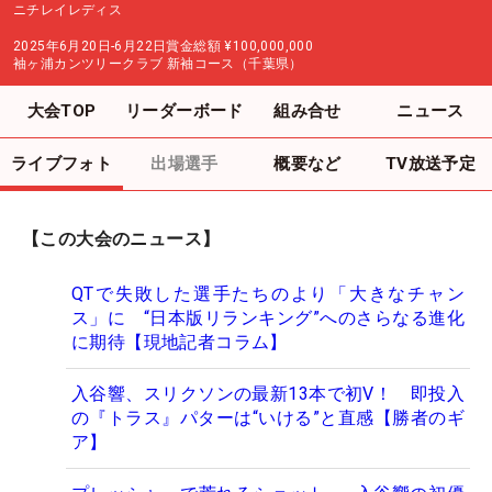
ニチレイレディス
2025年6月20日-6月22日
賞金総額
¥100,000,000
袖ヶ浦カンツリークラブ 新袖コース（千葉県）
大会TOP
リーダーボード
組み合せ
ニュース
ライブフォト
出場選手
概要など
TV放送予定
【この大会のニュース】
QTで失敗した選手たちのより「大きなチャン
ス」に “日本版リランキング”へのさらなる進化
に期待【現地記者コラム】
入谷響、スリクソンの最新13本で初V！ 即投入
の『トラス』パターは“いける”と直感【勝者のギ
ア】