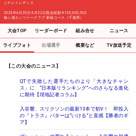
ニチレイレディス
2025年6月20日-6月22日
賞金総額
¥100,000,000
袖ヶ浦カンツリークラブ 新袖コース（千葉県）
大会TOP
リーダーボード
組み合せ
ニュース
ライブフォト
出場選手
概要など
TV放送予定
【この大会のニュース】
QTで失敗した選手たちのより「大きなチャン
ス」に “日本版リランキング”へのさらなる進化
に期待【現地記者コラム】
入谷響、スリクソンの最新13本で初V！ 即投入
の『トラス』パターは“いける”と直感【勝者のギ
ア】