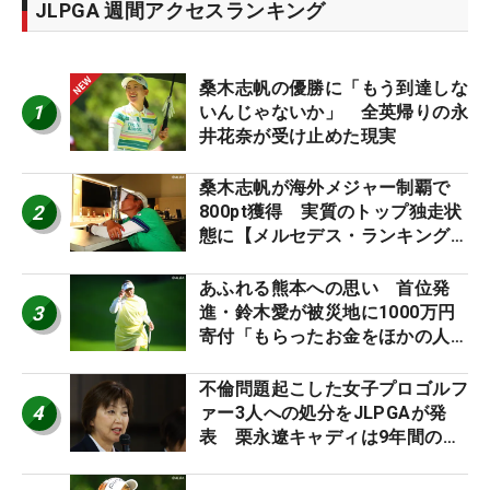
JLPGA 週間アクセスランキング
桑木志帆の優勝に「もう到達しな
1
いんじゃないか」 全英帰りの永
井花奈が受け止めた現実
桑木志帆が海外メジャー制覇で
2
800pt獲得 実質のトップ独走状
態に【メルセデス・ランキング番
外編】
あふれる熊本への思い 首位発
3
進・鈴木愛が被災地に1000万円
寄付「もらったお金をほかの人
に」
不倫問題起こした女子プロゴルフ
4
ァー3人への処分をJLPGAが発
表 栗永遼キャディは9年間の立
ち入り禁止