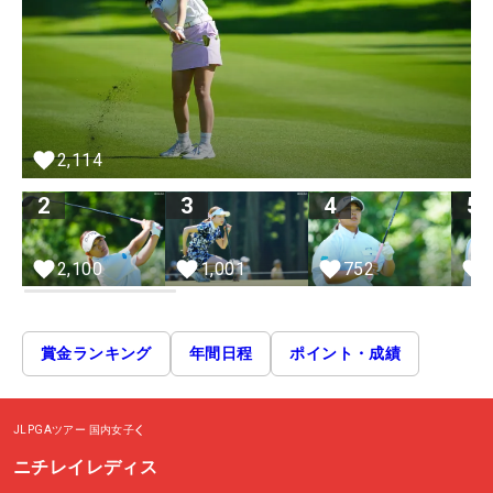
2,114
2
3
4
5
2,100
1,001
752
賞金ランキング
年間日程
ポイント・成績
JLPGAツアー
国内女子
ニチレイレディス