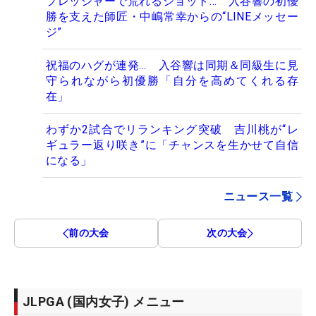
プレッシャーで荒れるショット… 入谷響の初優
勝を支えた師匠・中嶋常幸からの“LINEメッセー
ジ”
祝福のハグが連発… 入谷響は同期＆同級生に見
守られながら初優勝「自分を高めてくれる存
在」
わずか2試合でリランキング突破 吉川桃が“レ
ギュラー返り咲き”に「チャンスを生かせて自信
になる」
ニュース一覧
前の大会
次の大会
JLPGA (国内女子) メニュー