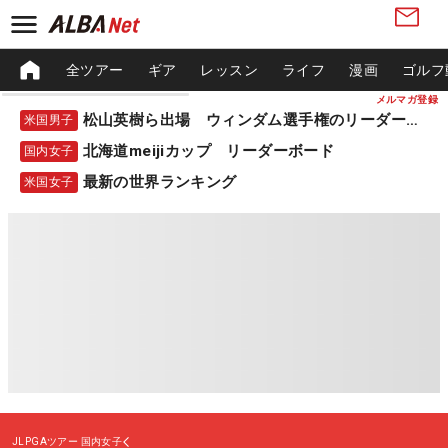
全ツアー
ギア
レッスン
ライフ
漫画
ゴルフ
メルマガ登録
松山英樹ら出場 ウィンダム選手権のリーダーボード
米国男子
北海道meijiカップ リーダーボード
国内女子
最新の世界ランキング
米国女子
JLPGAツアー
国内女子