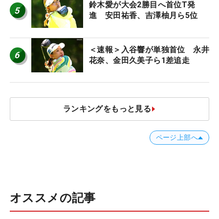
鈴木愛が大会2勝目へ首位T発
5
進 安田祐香、吉澤柚月ら5位
＜速報＞入谷響が単独首位 永井
6
花奈、金田久美子ら1差追走
ランキングをもっと見る
ページ上部へ
オススメの記事