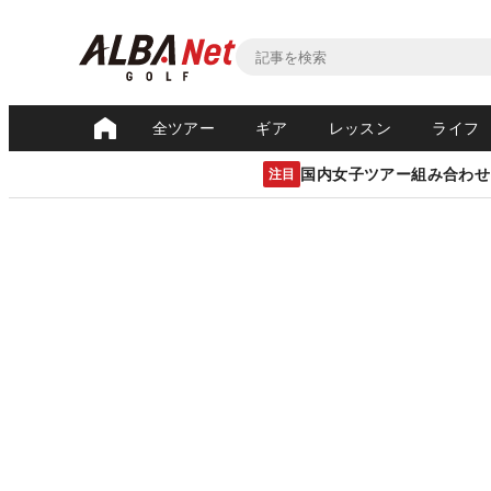
全ツアー
ギア
レッスン
ライフ
国内女子ツアー組み合わせ
注目