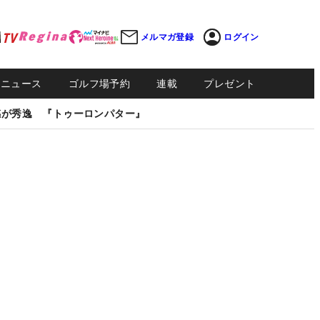
メルマガ登録
ログイン
Sニュース
ゴルフ場予約
連載
プレゼント
感が秀逸 『トゥーロンパター』