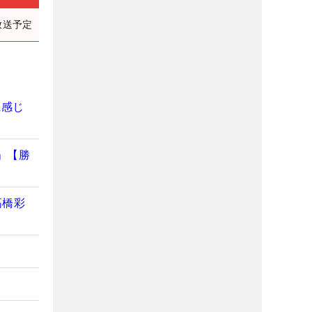
放送予定
に感じ
」【勝
高橋彩
」