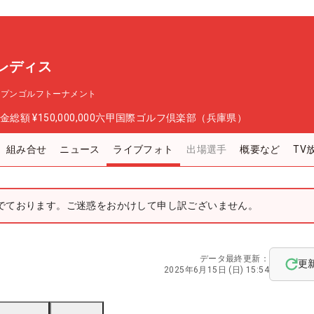
レディス
ープンゴルフトーナメント
金総額
¥150,000,000
六甲国際ゴルフ倶楽部（兵庫県）
組み合せ
ニュース
ライブフォト
出場選手
概要など
TV
でております。ご迷惑をおかけして申し訳ございません。
データ最終更新：
更
2025年6月15日 (日) 15:54