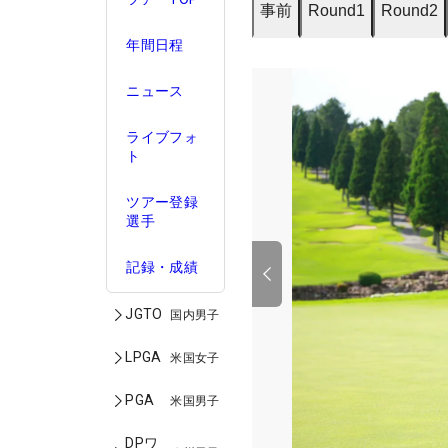
事前
Round1
Round2
年間日程
ニュース
ライブフォ
ト
ツアー登録
選手
記録・成績
JGTO
国内男子
LPGA
米国女子
PGA
米国男子
DPワ