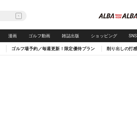
漫画
ゴルフ動画
雑誌出版
ショッピング
SN
ゴルフ場予約／毎週更新！限定優待プラン
削り出しの打