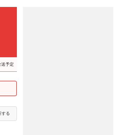
放送予定
新する