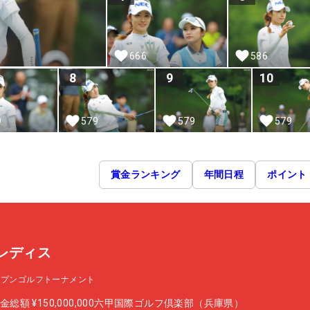
666
586
8
9
10
9
579
579
579
賞金ランキング
年間日程
ポイント
レディス
ープンゴルフトーナメント
金総額
¥150,000,000
六甲国際ゴルフ倶楽部（兵庫県）