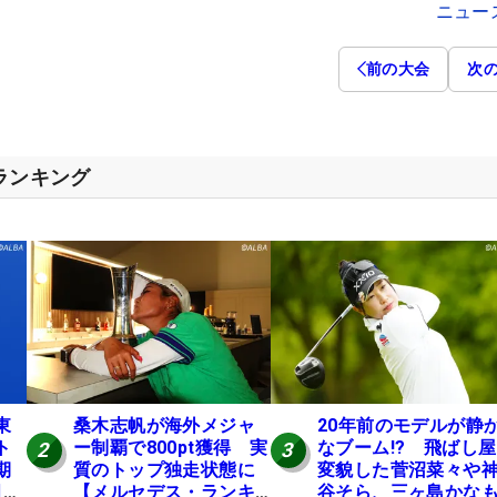
ニュー
前の大会
次
スランキング
東
桑木志帆が海外メジャ
20年前のモデルが静
ト
ー制覇で800pt獲得 実
なブーム!? 飛ばし
2
3
期
質のトップ独走状態に
変貌した菅沼菜々や
月に
【メルセデス・ランキ
谷そら、三ヶ島かな