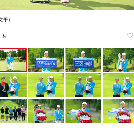
文平）
8
枚