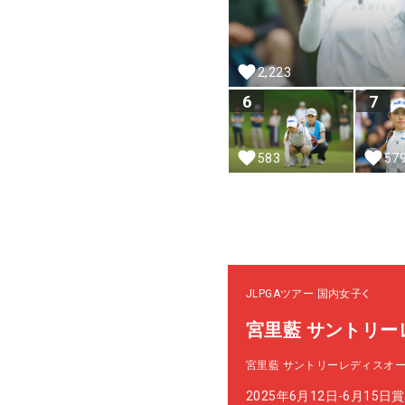
2,223
6
7
583
57
JLPGAツアー
国内女子
宮里藍 サントリー
宮里藍 サントリーレディスオ
2025年6月12日-6月15日
賞