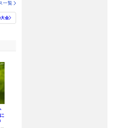
ス一覧
の大会
か
屋に
神
も