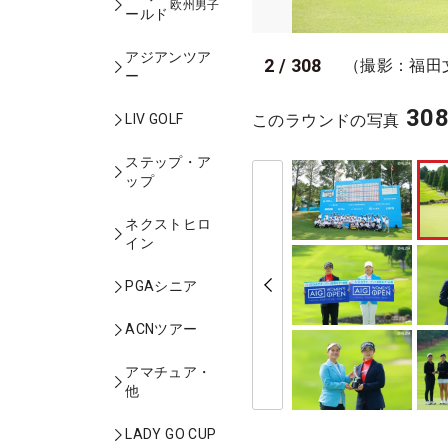
欧州男子
ールド
アジアンツア
2
/
308
（撮影：福田
ー
30
このラウンドの写真
LIV GOLF
ステップ・ア
ップ
ネクストヒロ
イン
PGAシニア
ACNツアー
アマチュア・
他
LADY GO CUP