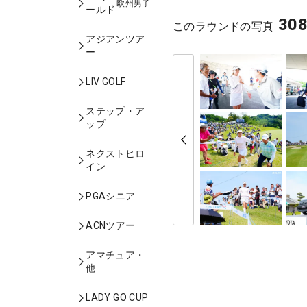
欧州男子
ールド
30
このラウンドの写真
アジアンツア
ー
LIV GOLF
ステップ・ア
ップ
ネクストヒロ
イン
PGAシニア
ACNツアー
アマチュア・
他
LADY GO CUP