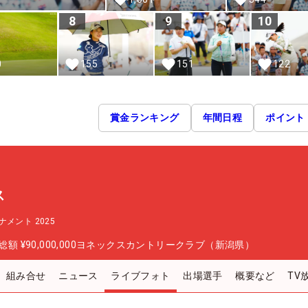
8
9
10
0
155
151
122
賞金ランキング
年間日程
ポイント
ス
メント 2025
総額
¥90,000,000
ヨネックスカントリークラブ（新潟県）
組み合せ
ニュース
ライブフォト
出場選手
概要など
TV