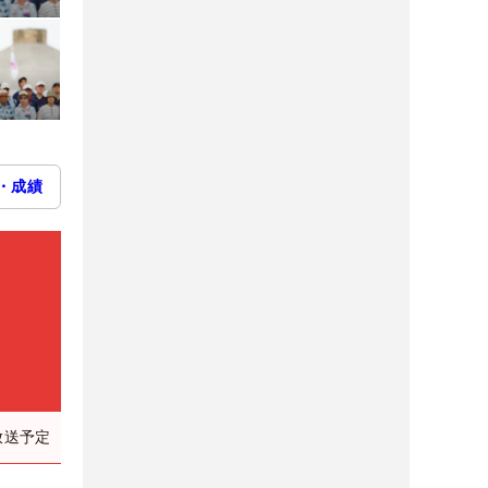
・成績
放送予定