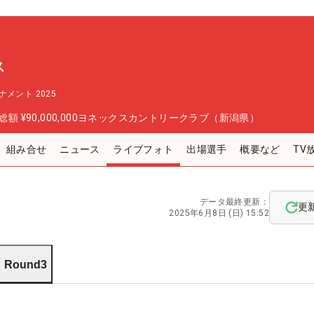
ス
メント 2025
総額
¥90,000,000
ヨネックスカントリークラブ（新潟県）
組み合せ
ニュース
ライブフォト
出場選手
概要など
TV
データ最終更新：
更
2025年6月8日 (日) 15:52
Round3