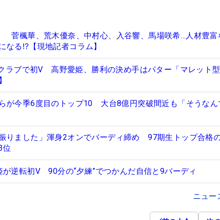
」 菅楓華、荒木優奈、中村心、入谷響、馬場咲希…人材豊富な
になる⁉【現地記者コラム】
Gのクラブで初V 高野愛姫、勝利の決め手はパター「マレット
】
らが今季6度目のトップ10 大台8億円突破間近も「そうなん
振りました」渾身2オンでバーディ締め 97期生トップ合格
3位
が逆転初V 90分の“夕練”でつかんだ自信と9バーディ
ニュー