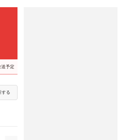
放送予定
新する