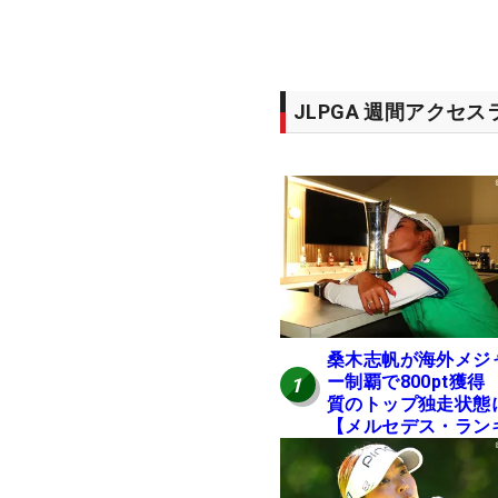
JLPGA 週間アクセ
桑木志帆が海外メジ
ー制覇で800pt獲得
1
質のトップ独走状態
【メルセデス・ラン
ング番外編】