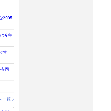
2005
型は今年
です
の寺岡
ス一覧