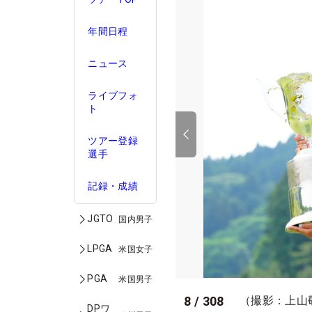
年間日程
ニュース
ライブフォ
ト
ツアー登録
選手
記録・成績
JGTO
国内男子
LPGA
米国女子
PGA
米国男子
8
/
308
（撮影：上山
DPワ