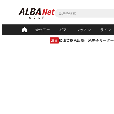
全ツアー
ギア
レッスン
ライフ
松山英樹ら出場 米男子リーダー
注目