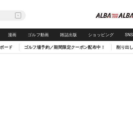
漫画
ゴルフ動画
雑誌出版
ショッピング
SN
ボード
ゴルフ場予約／期間限定クーポン配布中！
削り出