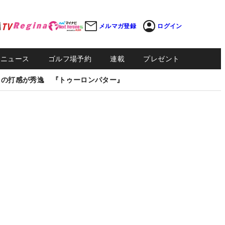
メルマガ登録
ログイン
Sニュース
ゴルフ場予約
連載
プレゼント
しの打感が秀逸 『トゥーロンパター』