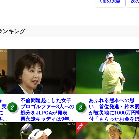
前の大会
次
スランキング
ャ
不倫問題起こした女子
あふれる熊本への思
 実
プロゴルファー3人への
い 首位発進・鈴木
2
3
に
処分をJLPGAが発表
が被災地に1000万円
キ
栗永遼キャディは9年間
付「もらったお金を
の立ち入り禁止
かの人に」