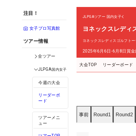
注目！
JLPGAツアー
国内女子
ヨネックスレディ
女子プロ写真館
ツアー情報
ヨネックスレディスゴルフトーナ
2025年6月6日-6月8日
賞金
全ツアー
大会TOP
リーダーボード
JLPGA
国内女子
今週の大会
リーダーボ
ード
事前
Round1
Round2
ツアーメニ
ュー
ツアーTOP