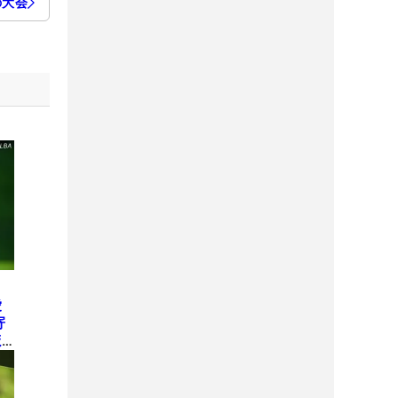
の大会
愛
寄
ほ