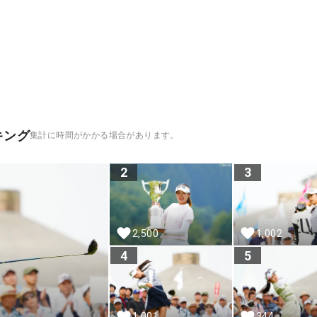
キング
集計に時間がかかる場合があります。
2
3
2,500
1,002
4
5
1,001
344