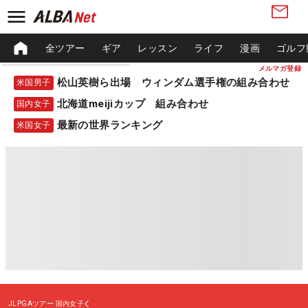
全ツアー
ギア
レッスン
ライフ
漫画
ゴルフ
メルマガ登録
松山英樹ら出場 ウィンダム選手権の組み合わせ
米国男子
北海道meijiカップ 組み合わせ
国内女子
最新の世界ランキング
米国女子
JLPGAツアー
国内女子