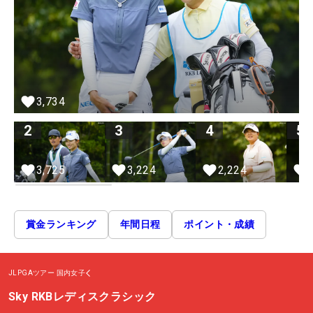
3,734
2
3
4
5
2,224
3,725
3,224
賞金ランキング
年間日程
ポイント・成績
JLPGAツアー
国内女子
Sky RKBレディスクラシック