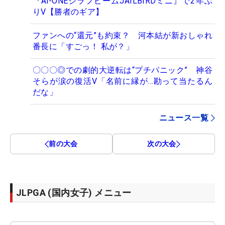
『Ai-ONEジラフビームJAILBIRDミニ』で2年ぶ
りV【勝者のギア】
ファンへの“還元”も約束？ 河本結が新おしゃれ
番長に「すごっ！ 私が？」
〇〇〇◎での劇的大逆転は“プチパニック” 神谷
そらが涙の復活V「名前に縁が…勘って当たるん
だな」
ニュース一覧
前の大会
次の大会
JLPGA (国内女子) メニュー