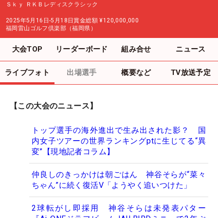
Ｓｋｙ ＲＫＢレディスクラシック
2025年5月16日-5月18日
賞金総額
¥120,000,000
福岡雷山ゴルフ倶楽部（福岡県）
大会TOP
リーダーボード
組み合せ
ニュース
ライブフォト
出場選手
概要など
TV放送予定
【この大会のニュース】
トップ選手の海外進出で生み出された影？ 国
内女子ツアーの世界ランキングptに生じてる“異
変”【現地記者コラム】
仲良しのきっかけは朝ごはん 神谷そらが“菜々
ちゃん”に続く復活V「ようやく追いつけた」
2球転がし即採用 神谷そらは未発表パター