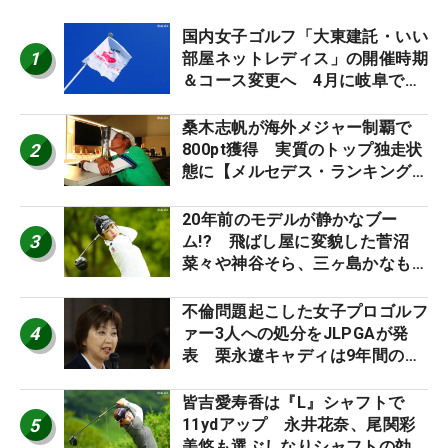
国内女子ゴルフ「大東建託・いい
1
部屋ネットレディス」の開催時期
＆コース変更へ 4月に岐阜で開
催
桑木志帆が海外メジャー制覇で
2
800pt獲得 実質のトップ独走状
態に【メルセデス・ランキング番
外編】
20年前のモデルが静かなブー
3
ム!? 飛ばし屋に変貌した菅沼
菜々や神谷そら、三ヶ島かなも使
う“名器”が人気な理由【ツアープ
ロたちの“飛ばしギア”】
不倫問題起こした女子プロゴルフ
4
ァー3人への処分をJLPGAが発
表 栗永遼キャディは9年間の立
ち入り禁止
皆吉愛寿香は『L』シャフトで
5
11ydアップ 永井花奈、尾関彩
美悠も選ぶしなりシャフトの効果