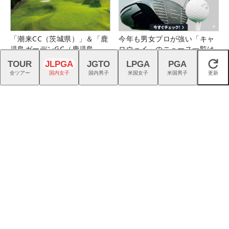
「潮来CC（茨城県）」＆「鹿
今年も男女プロが強い「キャ
児島ガーデンGC（鹿児島
ロウェイ」のニュース一覧は
県）」の無料プレー券が当た
こちら！
TOUR
JLPGA
JGTO
LPGA
PGA
閉じる
る！！
全ツアー
国内女子
国内男子
米国女子
米国男子
更新
『G740』アイアンが引き出
ゴルフの熱狂を、つくる仕
す“反則級”の寛容性と飛びは
事。｜スタッフ募集中
本当だった！