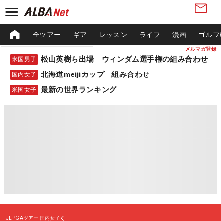
全ツアー
ギア
レッスン
ライフ
漫画
ゴルフ
メルマガ登録
松山英樹ら出場 ウィンダム選手権の組み合わせ
米国男子
北海道meijiカップ 組み合わせ
国内女子
最新の世界ランキング
米国女子
JLPGAツアー
国内女子