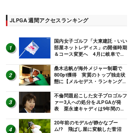
JLPGA 週間アクセスランキング
国内女子ゴルフ「大東建託・いい
1
部屋ネットレディス」の開催時期
＆コース変更へ 4月に岐阜で開
催
桑木志帆が海外メジャー制覇で
2
800pt獲得 実質のトップ独走状
態に【メルセデス・ランキング番
外編】
不倫問題起こした女子プロゴルフ
3
ァー3人への処分をJLPGAが発
表 栗永遼キャディは9年間の立
ち入り禁止
20年前のモデルが静かなブー
4
ム!? 飛ばし屋に変貌した菅沼