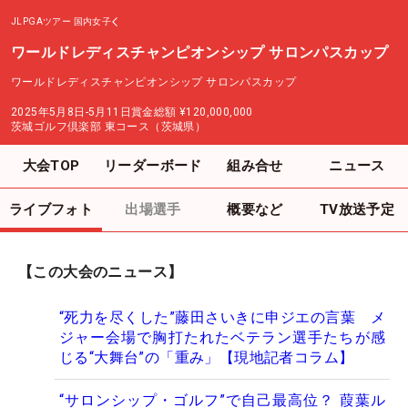
JLPGAツアー
国内女子
ワールドレディスチャンピオンシップ サロンパスカップ
ワールドレディスチャンピオンシップ サロンパスカップ
2025年5月8日-5月11日
賞金総額
¥120,000,000
茨城ゴルフ倶楽部 東コース（茨城県）
大会TOP
リーダーボード
組み合せ
ニュース
ライブフォト
出場選手
概要など
TV放送予定
【この大会のニュース】
“死力を尽くした”藤田さいきに申ジエの言葉 メ
ジャー会場で胸打たれたベテラン選手たちが感
じる“大舞台”の「重み」【現地記者コラム】
“サロンシップ・ゴルフ”で自己最高位？ 葭葉ル