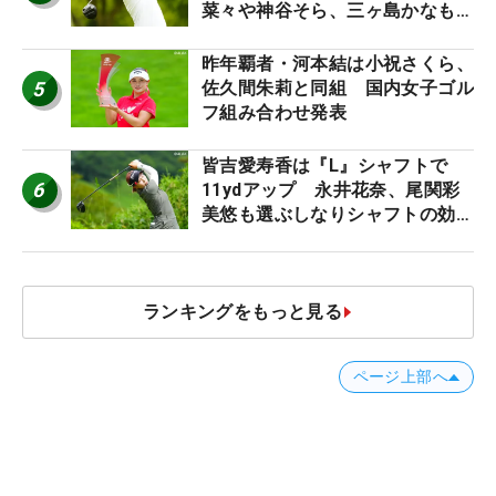
菜々や神谷そら、三ヶ島かなも使
う“名器”が人気な理由【ツアープ
ロたちの“飛ばしギア”】
昨年覇者・河本結は小祝さくら、
5
佐久間朱莉と同組 国内女子ゴル
フ組み合わせ発表
皆吉愛寿香は『L』シャフトで
6
11ydアップ 永井花奈、尾関彩
美悠も選ぶしなりシャフトの効果
【ツアープロたちの“飛ばしギ
ア”】
ランキングをもっと見る
ページ上部へ