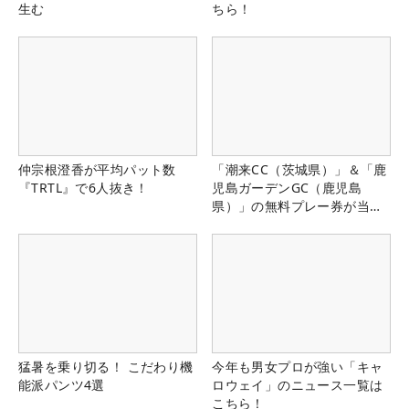
生む
ちら！
仲宗根澄香が平均パット数
「潮来CC（茨城県）」＆「鹿
『TRTL』で6人抜き！
児島ガーデンGC（鹿児島
県）」の無料プレー券が当た
る！！
猛暑を乗り切る！ こだわり機
今年も男女プロが強い「キャ
能派パンツ4選
ロウェイ」のニュース一覧は
こちら！