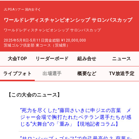
JLPGAツアー
国内女子
ワールドレディスチャンピオンシップ サロンパスカップ
ワールドレディスチャンピオンシップ サロンパスカップ
2025年5月8日-5月11日
賞金総額
¥120,000,000
茨城ゴルフ倶楽部 東コース（茨城県）
大会TOP
リーダーボード
組み合せ
ニュース
ライブフォト
出場選手
概要など
TV放送予定
【この大会のニュース】
“死力を尽くした”藤田さいきに申ジエの言葉 メ
ジャー会場で胸打たれたベテラン選手たちが感
じる“大舞台”の「重み」【現地記者コラム】
“サロンシップ・ゴルフ”で自己最高位？ 葭葉ル