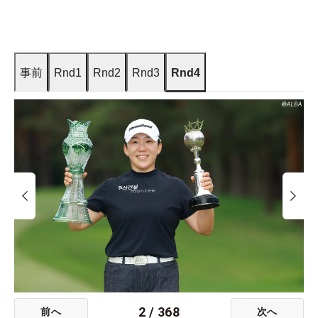
事前
Rnd1
Rnd2
Rnd3
Rnd4
2
/
368
前へ
次へ