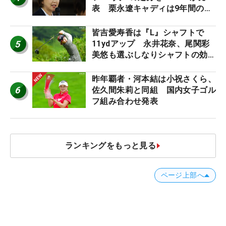
表 栗永遼キャディは9年間の立
ち入り禁止
皆吉愛寿香は『L』シャフトで
5
11ydアップ 永井花奈、尾関彩
美悠も選ぶしなりシャフトの効果
【ツアープロたちの“飛ばしギ
ア”】
昨年覇者・河本結は小祝さくら、
6
佐久間朱莉と同組 国内女子ゴル
フ組み合わせ発表
ランキングをもっと見る
ページ上部へ