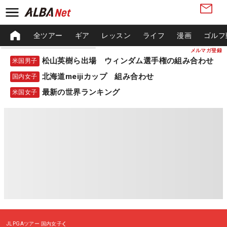
全ツアー
ギア
レッスン
ライフ
漫画
ゴルフ
メルマガ登録
松山英樹ら出場 ウィンダム選手権の組み合わせ
米国男子
北海道meijiカップ 組み合わせ
国内女子
最新の世界ランキング
米国女子
JLPGAツアー
国内女子