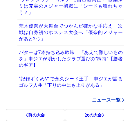
ミは充実のメジャー初戦に「シードも獲れちゃ
う？」
荒木優奈が大舞台でつかんだ確かな手応え 次
戦は自身初のホステス大会へ「優奈的メジャー
があと2つ」
パターは7本持ち込み吟味 「あえて難しいもの
を」申ジエが明かしたクラブ選びの“矜持”【勝者
のギア】
“記録ずくめV”で永久シード王手 申ジエが語る
ゴルフ人生「下りの中にも上りがある」
ニュース一覧
前の大会
次の大会