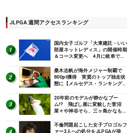
JLPGA 週間アクセスランキング
国内女子ゴルフ「大東建託・いい
1
部屋ネットレディス」の開催時期
＆コース変更へ 4月に岐阜で開
催
桑木志帆が海外メジャー制覇で
2
800pt獲得 実質のトップ独走状
態に【メルセデス・ランキング番
外編】
20年前のモデルが静かなブー
3
ム!? 飛ばし屋に変貌した菅沼
菜々や神谷そら、三ヶ島かなも使
う“名器”が人気な理由【ツアープ
ロたちの“飛ばしギア”】
不倫問題起こした女子プロゴルフ
4
ァー3人への処分をJLPGAが発