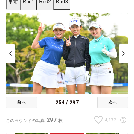
事前
Rnd1
Rnd2
Rnd3
254
/
297
前へ
次へ
297
4,132
このラウンドの写真
枚