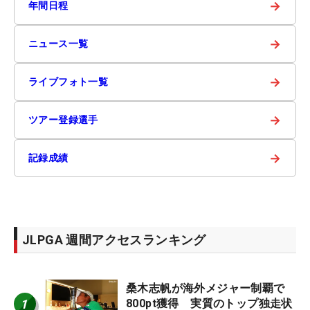
→
年間日程
→
ニュース一覧
→
ライブフォト一覧
→
ツアー登録選手
→
記録成績
JLPGA 週間アクセスランキング
桑木志帆が海外メジャー制覇で
1
800pt獲得 実質のトップ独走状