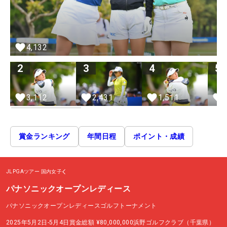
4,132
2
3
4
5
3,112
2,431
1,511
賞金ランキング
年間日程
ポイント・成績
JLPGAツアー
国内女子
パナソニックオープンレディース
パナソニックオープンレディースゴルフトーナメント
2025年5月2日-5月4日
賞金総額
¥80,000,000
浜野ゴルフクラブ（千葉県）