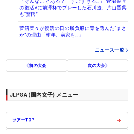
「そんなことある？ すごすぎる…」 菅沼菜々
の復活Vに前澤杯でプレーした石川遼、片山晋呉
も“驚愕”
菅沼菜々が復活の日の勝負服に青を選んだ“まさ
か”の理由「昨年、実家を…」
ニュース一覧
前の大会
次の大会
JLPGA (国内女子) メニュー
→
ツアーTOP