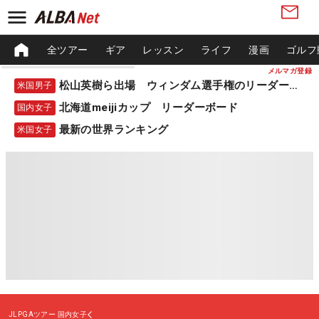
全ツアー
ギア
レッスン
ライフ
漫画
ゴルフ
メルマガ登録
松山英樹ら出場 ウィンダム選手権のリーダーボード
米国男子
北海道meijiカップ リーダーボード
国内女子
最新の世界ランキング
米国女子
JLPGAツアー
国内女子