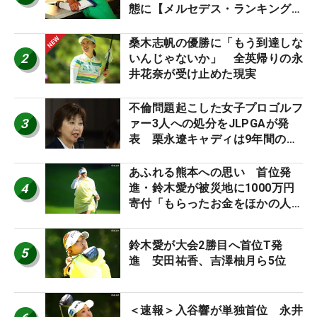
態に【メルセデス・ランキング番
外編】
桑木志帆の優勝に「もう到達しな
2
いんじゃないか」 全英帰りの永
井花奈が受け止めた現実
不倫問題起こした女子プロゴルフ
3
ァー3人への処分をJLPGAが発
表 栗永遼キャディは9年間の立
ち入り禁止
あふれる熊本への思い 首位発
4
進・鈴木愛が被災地に1000万円
寄付「もらったお金をほかの人
に」
鈴木愛が大会2勝目へ首位T発
5
進 安田祐香、吉澤柚月ら5位
＜速報＞入谷響が単独首位 永井