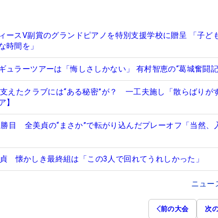
ィースV副賞のグランドピアノを特別支援学校に贈呈 「子ど
な時間を」
ギュラーツアーは「悔しさしかない」 有村智恵の“葛城奮闘記
を支えたクラブには“ある秘密”が？ 一工夫施し「散らばりが
ア】
が6勝目 全美貞の“まさか”で転がり込んだプレーオフ「当然、
全美貞 懐かしき最終組は「この3人で回れてうれしかった」
ニュー
前の大会
次