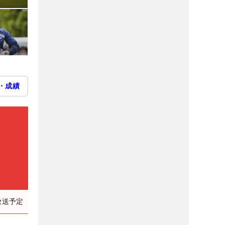
・成績
放送予定