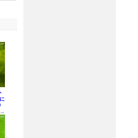
か
屋に
神
も
理