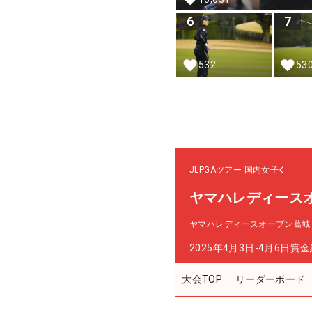
6
7
532
53
JLPGAツアー
国内女子
ヤマハレディース
ヤマハレディースオープン葛城
2025年4月3日-4月6日
賞金
大会TOP
リーダーボード