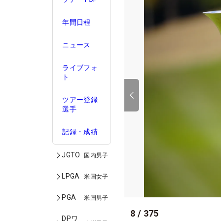
年間日程
ニュース
ライブフォ
ト
ツアー登録
選手
記録・成績
JGTO
国内男子
LPGA
米国女子
PGA
米国男子
8
/
375
DPワ