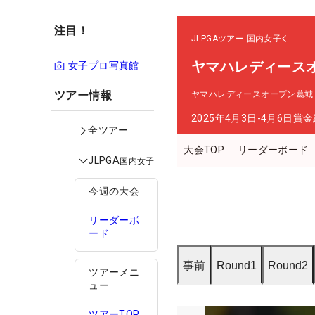
注目！
JLPGAツアー
国内女子
ヤマハレディース
女子プロ写真館
ツアー情報
ヤマハレディースオープン葛城
2025年4月3日-4月6日
賞金
全ツアー
大会TOP
リーダーボード
JLPGA
国内女子
今週の大会
リーダーボ
ード
事前
Round1
Round2
ツアーメニ
ュー
ツアーTOP