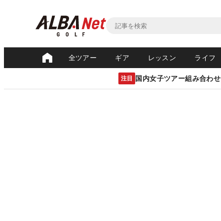
全ツアー
ギア
レッスン
ライフ
国内女子ツアー組み合わせ
注目