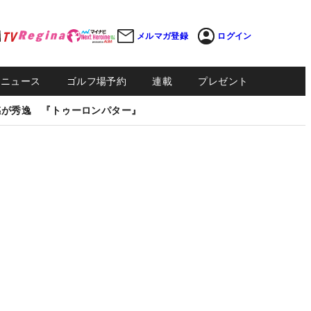
メルマガ登録
ログイン
Sニュース
ゴルフ場予約
連載
プレゼント
感が秀逸 『トゥーロンパター』