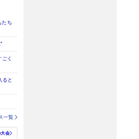
もたち
”
すごく
入ると
ス一覧
の大会