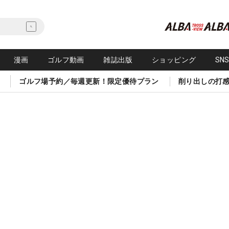
漫画
ゴルフ動画
雑誌出版
ショッピング
SN
ゴルフ場予約／毎週更新！限定優待プラン
削り出しの打