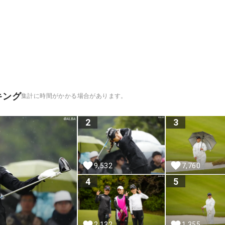
キング
集計に時間がかかる場合があります。
2
3
9,532
7,760
4
5
2,132
1,355