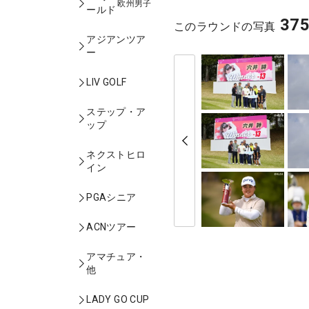
欧州男子
ールド
37
このラウンドの写真
アジアンツア
ー
LIV GOLF
ステップ・ア
ップ
ネクストヒロ
イン
PGAシニア
ACNツアー
アマチュア・
他
LADY GO CUP