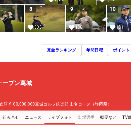
8
9
10
0
333
136
131
賞金ランキング
年間日程
ポイント
オープン葛城
総額
¥100,000,000
葛城ゴルフ倶楽部 山名コース（静岡県）
組み合せ
ニュース
ライブフォト
出場選手
概要など
TV