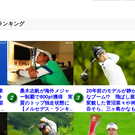
スランキング
東
桑木志帆が海外メジャ
20年前のモデルが静
ト
ー制覇で800pt獲得 実
なブーム!? 飛ばし
2
3
期
質のトップ独走状態に
変貌した菅沼菜々や
月に
【メルセデス・ランキ
谷そら、三ヶ島かな
ング番外編】
使う“名器”が人気な
由【ツアープロたち
の“飛ばしギア”】