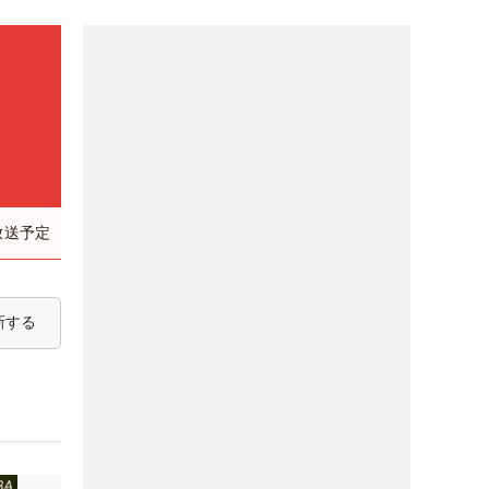
放送予定
新する