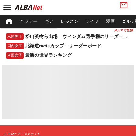
全ツアー
ギア
レッスン
ライフ
漫画
ゴルフ
メルマガ登録
松山英樹ら出場 ウィンダム選手権のリーダーボード
米国男子
北海道meijiカップ リーダーボード
国内女子
最新の世界ランキング
米国女子
JLPGAツアー
国内女子