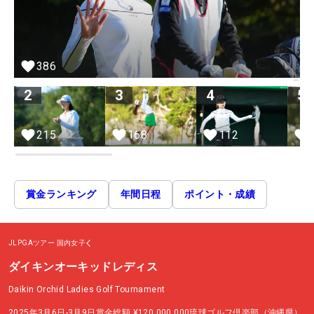
386
2
3
4
5
215
168
112
賞金ランキング
年間日程
ポイント・成績
JLPGAツアー
国内女子
ダイキンオーキッドレディス
Daikin Orchid Ladies Golf Tournament
2025年3月6日-3月9日
賞金総額
¥120,000,000
琉球ゴルフ倶楽部（沖縄県）