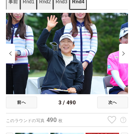
事前
Rnd1
Rnd2
Rnd3
Rnd4
3
/
490
前へ
次へ
490
このラウンドの写真
枚