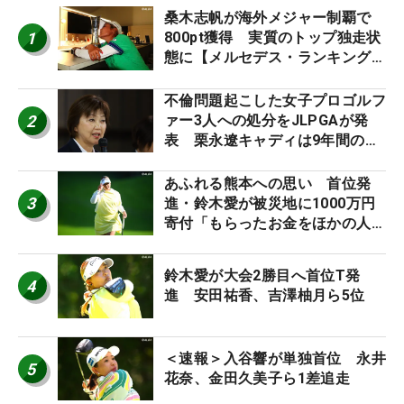
桑木志帆が海外メジャー制覇で
1
800pt獲得 実質のトップ独走状
態に【メルセデス・ランキング番
外編】
不倫問題起こした女子プロゴルフ
2
ァー3人への処分をJLPGAが発
表 栗永遼キャディは9年間の立
ち入り禁止
あふれる熊本への思い 首位発
3
進・鈴木愛が被災地に1000万円
寄付「もらったお金をほかの人
に」
鈴木愛が大会2勝目へ首位T発
4
進 安田祐香、吉澤柚月ら5位
＜速報＞入谷響が単独首位 永井
5
花奈、金田久美子ら1差追走