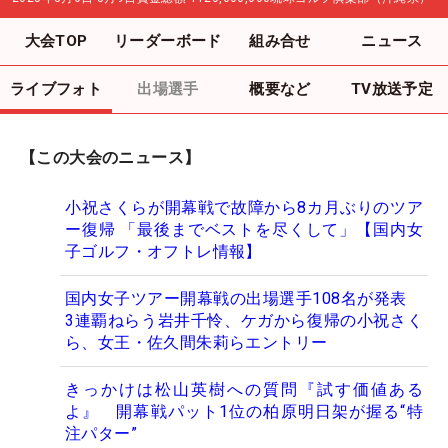
大会TOP
リーダーボード
組み合せ
ニュース
ライブフォト
出場選手
概要など
TV放送予定
【この大会のニュース】
小祝さくらが開幕戦で故障から8カ月ぶりのツア
ー復帰 「最後までベストを尽くして」【国内女
子ゴルフ・オフトレ情報】
国内女子ツアー開幕戦の出場選手108名が発表
3連覇ねらう岩井千怜、ケガから復帰の小祝さく
ら、女王・佐久間朱莉らエントリー
きっかけは松山英樹への質問『試す価値ある
よ』 開幕戦パット1位の柏原明日架が握る“特
注パター”