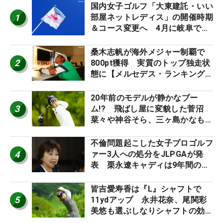
国内女子ゴルフ「大東建託・いい
1
部屋ネットレディス」の開催時期
＆コース変更へ 4月に岐阜で開
催
桑木志帆が海外メジャー制覇で
2
800pt獲得 実質のトップ独走状
態に【メルセデス・ランキング番
外編】
20年前のモデルが静かなブー
3
ム!? 飛ばし屋に変貌した菅沼
菜々や神谷そら、三ヶ島かなも使
う“名器”が人気な理由【ツアープ
ロたちの“飛ばしギア”】
不倫問題起こした女子プロゴルフ
4
ァー3人への処分をJLPGAが発
表 栗永遼キャディは9年間の立
ち入り禁止
皆吉愛寿香は『L』シャフトで
5
11ydアップ 永井花奈、尾関彩
美悠も選ぶしなりシャフトの効果
【ツアープロたちの“飛ばしギ