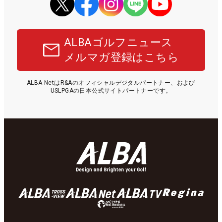
ALBAゴルフニュース
メルマガ登録はこちら
ALBA NetはR&Aのオフィシャルデジタルパートナー、および
USLPGAの日本公式サイトパートナーです。