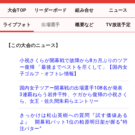
大会TOP
リーダーボード
組み合せ
ニュース
ライブフォト
出場選手
概要など
TV放送予定
【この大会のニュース】
小祝さくらが開幕戦で故障から8カ月ぶりのツア
ー復帰 「最後までベストを尽くして」【国内女
子ゴルフ・オフトレ情報】
国内女子ツアー開幕戦の出場選手108名が発表
3連覇ねらう岩井千怜、ケガから復帰の小祝さく
ら、女王・佐久間朱莉らエントリー
きっかけは松山英樹への質問『試す価値ある
よ』 開幕戦パット1位の柏原明日架が握る“特
注パター”