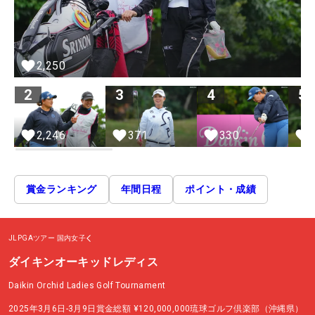
2,250
2
3
4
5
371
330
2,246
賞金ランキング
年間日程
ポイント・成績
JLPGAツアー
国内女子
ダイキンオーキッドレディス
Daikin Orchid Ladies Golf Tournament
2025年3月6日-3月9日
賞金総額
¥120,000,000
琉球ゴルフ倶楽部（沖縄県）