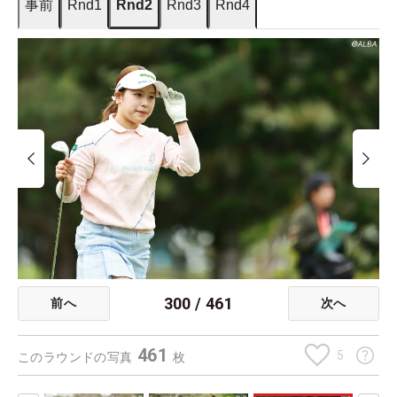
事前
Rnd1
Rnd2
Rnd3
Rnd4
300
/
461
前へ
次へ
461
5
このラウンドの写真
枚