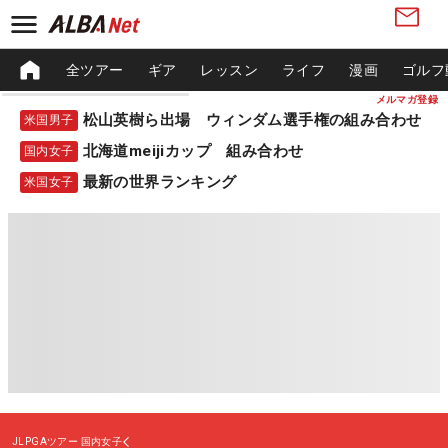
全ツアー
ギア
レッスン
ライフ
漫画
ゴルフ
メルマガ登録
松山英樹ら出場 ウィンダム選手権の組み合わせ
米国男子
北海道meijiカップ 組み合わせ
国内女子
最新の世界ランキング
米国女子
JLPGAツアー
国内女子