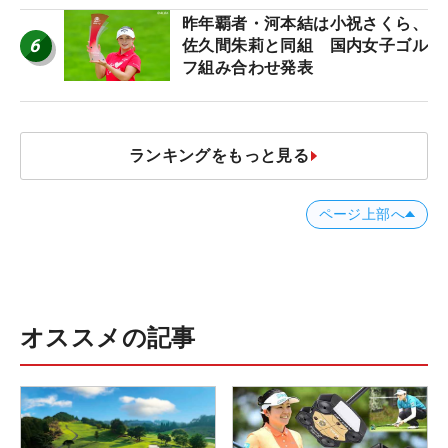
ア”】
昨年覇者・河本結は小祝さくら、
6
佐久間朱莉と同組 国内女子ゴル
フ組み合わせ発表
ランキングをもっと見る
ページ上部へ
オススメの記事