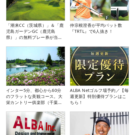
「潮来CC（茨城県）」＆「鹿
仲宗根澄香が平均パット数
児島ガーデンGC（鹿児島
『TRTL』で6人抜き！
県）」の無料プレー券が当た
る！！
インター5分、都心から60分
ALBA Netゴルフ場予約／【毎
のフラットな美観コース。大
週更新】特別優待プランはこ
栄カントリー俱楽部（千葉
ちら！
県）