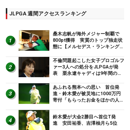
JLPGA 週間アクセスランキング
桑木志帆が海外メジャー制覇で
1
800pt獲得 実質のトップ独走状
態に【メルセデス・ランキング番
外編】
不倫問題起こした女子プロゴルフ
2
ァー3人への処分をJLPGAが発
表 栗永遼キャディは9年間の立
ち入り禁止
あふれる熊本への思い 首位発
3
進・鈴木愛が被災地に1000万円
寄付「もらったお金をほかの人
に」
鈴木愛が大会2勝目へ首位T発
4
進 安田祐香、吉澤柚月ら5位