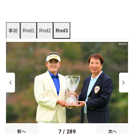
事前
Rnd1
Rnd2
Rnd3
7
/
289
前へ
次へ