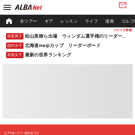
全ツアー
ギア
レッスン
ライフ
漫画
ゴルフ
メルマガ登録
松山英樹ら出場 ウィンダム選手権のリーダーボード
米国男子
北海道meijiカップ リーダーボード
国内女子
最新の世界ランキング
米国女子
JLPGAツアー
国内女子