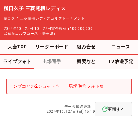
樋口久子 三菱電機レディス
樋口久子 三菱電機レディスゴルフトーナメント
2024年10月25日-10月27日
賞金総額
¥100,000,000
武蔵丘ゴルフコース（埼玉県）
大会TOP
リーダーボード
組み合せ
ニュース
ライブフォト
出場選手
概要など
TV放送予定
シブコとの2ショットも！ 馬場咲希フォト集
データ最終更新：
更新する
2024年10月27日 (日) 15:19