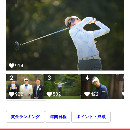
914
2
3
4
5
902
582
422
賞金ランキング
年間日程
ポイント・成績