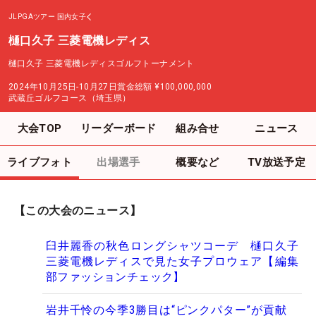
JLPGAツアー
国内女子
樋口久子 三菱電機レディス
樋口久子 三菱電機レディスゴルフトーナメント
2024年10月25日-10月27日
賞金総額
¥100,000,000
武蔵丘ゴルフコース（埼玉県）
大会TOP
リーダーボード
組み合せ
ニュース
ライブフォト
出場選手
概要など
TV放送予定
【この大会のニュース】
臼井麗香の秋色ロングシャツコーデ 樋口久子
三菱電機レディスで見た女子プロウェア【編集
部ファッションチェック】
岩井千怜の今季3勝目は“ピンクパター”が貢献