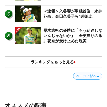
＜速報＞入谷響が単独首位 永井
5
花奈、金田久美子ら1差追走
桑木志帆の優勝に「もう到達しな
6
いんじゃないか」 全英帰りの永
井花奈が受け止めた現実
ランキングをもっと見る
ページ上部へ
オススメの記事