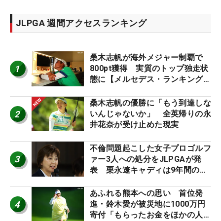
JLPGA 週間アクセスランキング
桑木志帆が海外メジャー制覇で
1
800pt獲得 実質のトップ独走状
態に【メルセデス・ランキング番
外編】
桑木志帆の優勝に「もう到達しな
2
いんじゃないか」 全英帰りの永
井花奈が受け止めた現実
不倫問題起こした女子プロゴルフ
3
ァー3人への処分をJLPGAが発
表 栗永遼キャディは9年間の立
ち入り禁止
あふれる熊本への思い 首位発
4
進・鈴木愛が被災地に1000万円
寄付「もらったお金をほかの人