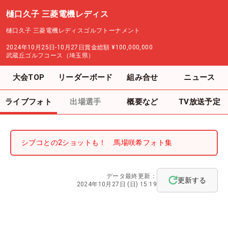
樋口久子 三菱電機レディス
樋口久子 三菱電機レディスゴルフトーナメント
2024年10月25日-10月27日
賞金総額
¥100,000,000
武蔵丘ゴルフコース（埼玉県）
大会TOP
リーダーボード
組み合せ
ニュース
ライブフォト
出場選手
概要など
TV放送予定
シブコとの2ショットも！ 馬場咲希フォト集
データ最終更新：
更新する
2024年10月27日 (日) 15:19