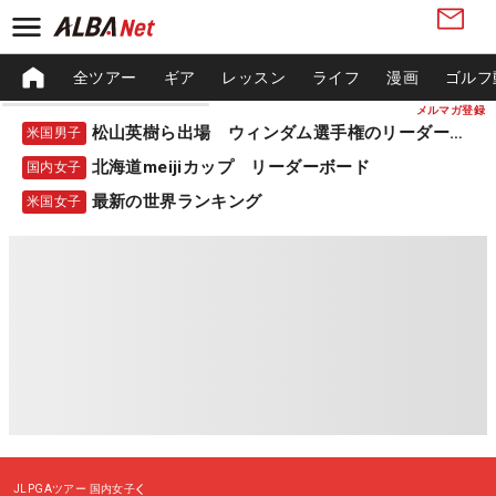
全ツアー
ギア
レッスン
ライフ
漫画
ゴルフ
メルマガ登録
松山英樹ら出場 ウィンダム選手権のリーダーボード
米国男子
北海道meijiカップ リーダーボード
国内女子
最新の世界ランキング
米国女子
JLPGAツアー
国内女子