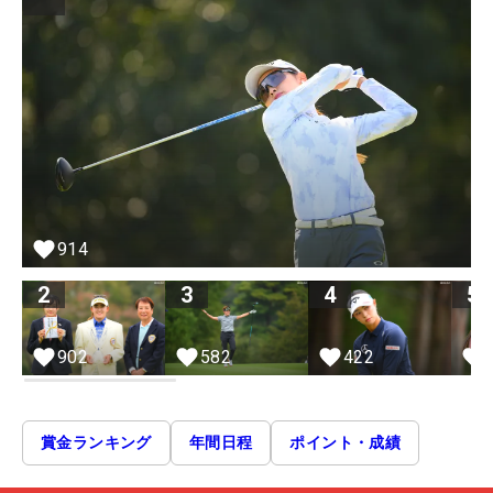
914
2
3
4
5
902
582
422
賞金ランキング
年間日程
ポイント・成績