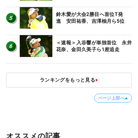
に」
鈴木愛が大会2勝目へ首位T発
5
進 安田祐香、吉澤柚月ら5位
＜速報＞入谷響が単独首位 永井
6
花奈、金田久美子ら1差追走
ランキングをもっと見る
ページ上部へ
オススメの記事