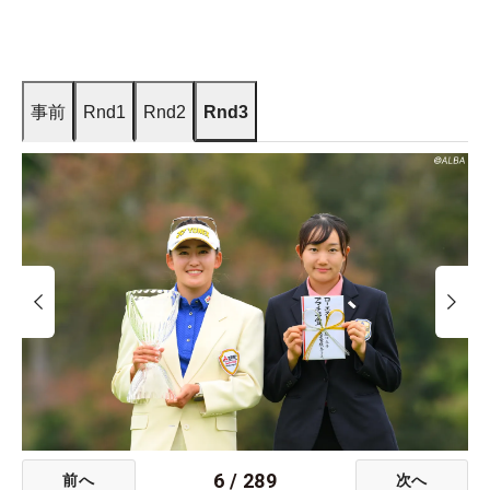
事前
Rnd1
Rnd2
Rnd3
6
/
289
前へ
次へ