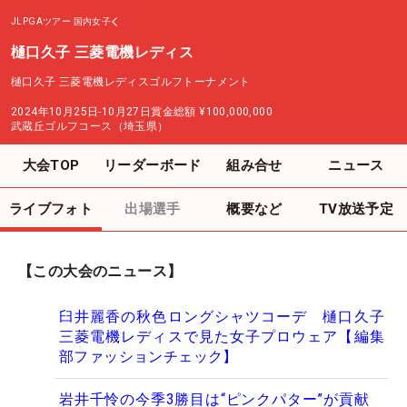
JLPGAツアー
国内女子
樋口久子 三菱電機レディス
樋口久子 三菱電機レディスゴルフトーナメント
2024年10月25日-10月27日
賞金総額
¥100,000,000
武蔵丘ゴルフコース（埼玉県）
大会TOP
リーダーボード
組み合せ
ニュース
ライブフォト
出場選手
概要など
TV放送予定
【この大会のニュース】
臼井麗香の秋色ロングシャツコーデ 樋口久子
三菱電機レディスで見た女子プロウェア【編集
部ファッションチェック】
岩井千怜の今季3勝目は“ピンクパター”が貢献