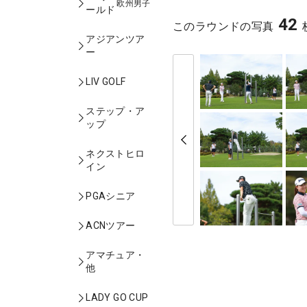
欧州男子
ールド
42
このラウンドの写真
アジアンツア
ー
LIV GOLF
ステップ・ア
ップ
ネクストヒロ
イン
PGAシニア
ACNツアー
アマチュア・
他
LADY GO CUP