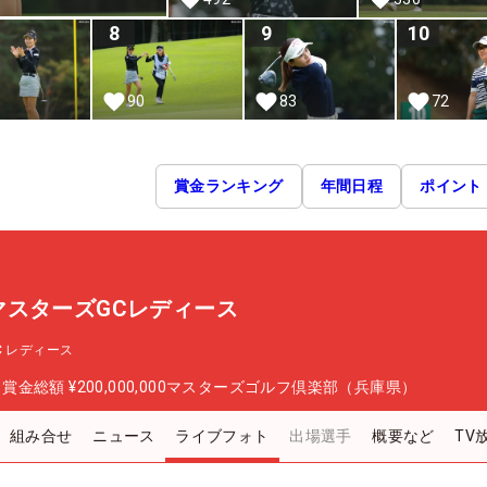
8
9
10
1
90
83
72
賞金ランキング
年間日程
ポイント
P マスターズGCレディース
GC レディース
日
賞金総額
¥200,000,000
マスターズゴルフ倶楽部（兵庫県）
組み合せ
ニュース
ライブフォト
出場選手
概要など
TV