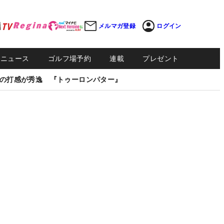
メルマガ登録
ログイン
Sニュース
ゴルフ場予約
連載
プレゼント
の打感が秀逸 『トゥーロンパター』