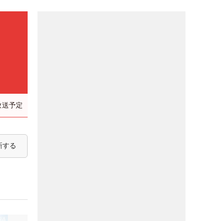
放送予定
新する