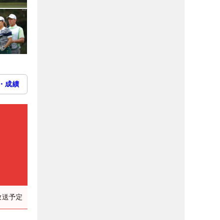
・成績
放送予定