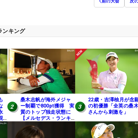
前の大会
次
スランキング
も
桑木志帆が海外メジャ
22歳・吉澤柚月が念
な
ー制覇で800pt獲得 実
の初優勝「全英の桑
2
3
永
質のトップ独走状態に
さんから刺激を」
現
【メルセデス・ランキ
ング番外編】