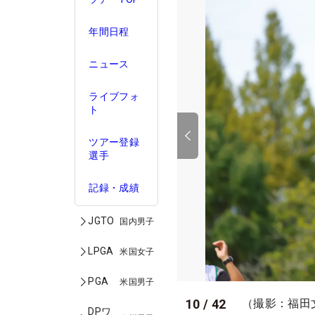
年間日程
ニュース
ライブフォ
ト
ツアー登録
選手
記録・成績
JGTO
国内男子
LPGA
米国女子
PGA
米国男子
10
/
42
（撮影：福田
DPワ