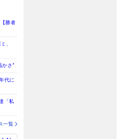
」【勝者
ボミ、
かさ”
年代に
達「私
ス一覧