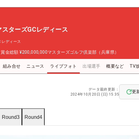
P マスターズGCレディース
GC レディース
日
賞金総額
¥200,000,000
マスターズゴルフ倶楽部（兵庫県）
組み合せ
ニュース
ライブフォト
出場選手
概要など
TV
データ最終更新：
更
2024年10月20日 (日) 15:35
Round3
Round4