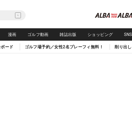
漫画
ゴルフ動画
雑誌出版
ショッピング
SN
ーボード
ゴルフ場予約／女性2名プレーフィ無料！
削り出し