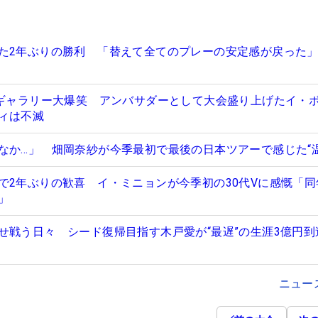
た2年ぶりの勝利 「替えて全てのプレーの安定感が戻った
でギャラリー大爆笑 アンバサダーとして大会盛り上げたイ・
ィは不滅
なか…」 畑岡奈紗が今季最初で最後の日本ツアーで感じた“温
で2年ぶりの歓喜 イ・ミニョンが今季初の30代Vに感慨「同
」
せ戦う日々 シード復帰目指す木戸愛が“最遅”の生涯3億円到
ニュー