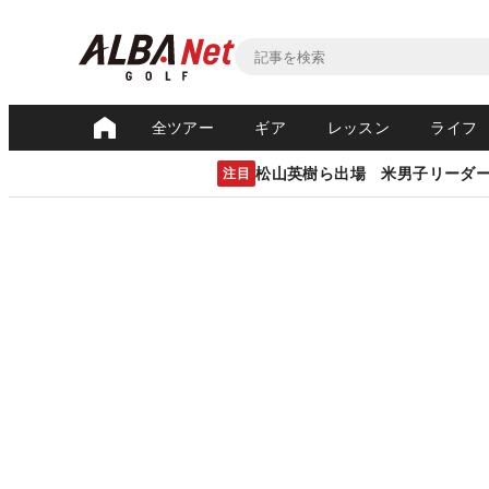
全ツアー
ギア
レッスン
ライフ
松山英樹ら出場 米男子リーダ
注目