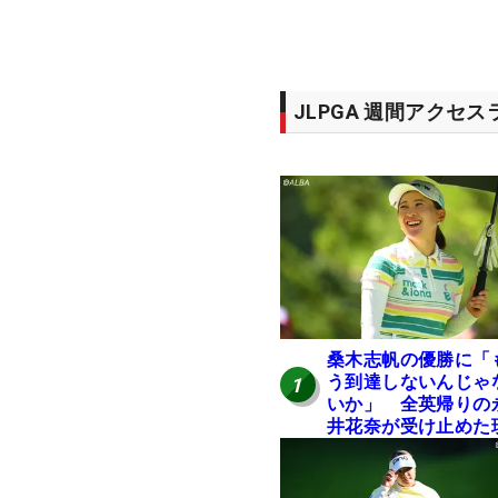
JLPGA 週間アクセ
桑木志帆の優勝に「
う到達しないんじゃ
1
いか」 全英帰りの
井花奈が受け止めた
実