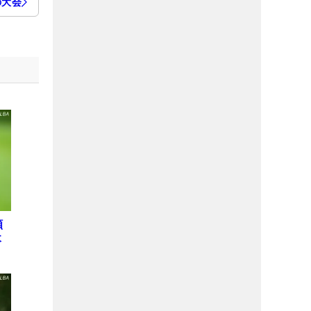
の大会
願
木