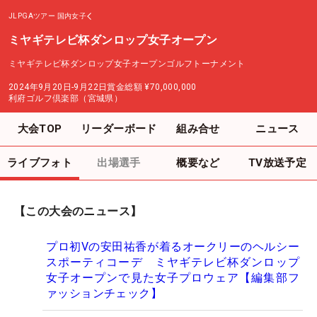
JLPGAツアー
国内女子
ミヤギテレビ杯ダンロップ女子オープン
ミヤギテレビ杯ダンロップ女子オープンゴルフトーナメント
2024年9月20日-9月22日
賞金総額
¥70,000,000
利府ゴルフ倶楽部（宮城県）
大会TOP
リーダーボード
組み合せ
ニュース
ライブフォト
出場選手
概要など
TV放送予定
【この大会のニュース】
プロ初Vの安田祐香が着るオークリーのヘルシー
スポーティコーデ ミヤギテレビ杯ダンロップ
女子オープンで見た女子プロウェア【編集部フ
ァッションチェック】