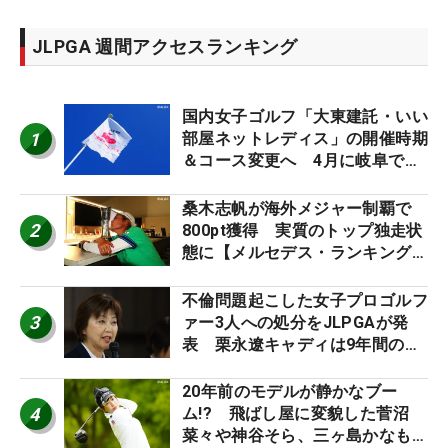
JLPGA 週間アクセスランキング
国内女子ゴルフ「大東建託・いい
1
部屋ネットレディス」の開催時期
＆コース変更へ 4月に岐阜で開
催
桑木志帆が海外メジャー制覇で
2
800pt獲得 実質のトップ独走状
態に【メルセデス・ランキング番
外編】
不倫問題起こした女子プロゴルフ
3
ァー3人への処分をJLPGAが発
表 栗永遼キャディは9年間の立
ち入り禁止
20年前のモデルが静かなブー
4
ム!? 飛ばし屋に変貌した菅沼
菜々や神谷そら、三ヶ島かなも使