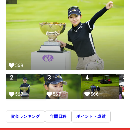
569
2
3
4
5
566
567
567
賞金ランキング
年間日程
ポイント・成績