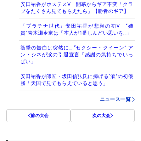
安田祐香がホステスV 開幕からギア不変「クラ
ブをたくさん見てもらえたら」【勝者のギア】
『プラチナ世代』安田祐香が悲願の初V “姉
貴”青木瀬令奈は「本人が1番しんどい思いを…」
衝撃の告白は突然に… “セクシー・クイーン” ア
ン・シネが涙の引退宣言「感謝の気持ちでいっ
ぱい」
安田祐香が師匠・坂田信弘氏に捧げる“涙”の初優
勝「天国で見てもらえていると思う」
ニュース一覧
前の大会
次の大会