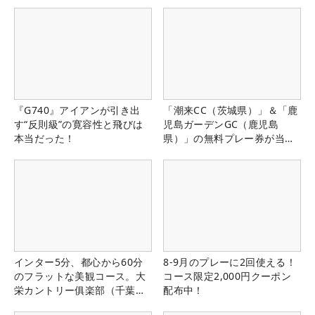
『G740』アイアンが引き出
「潮来CC（茨城県）」＆「鹿
す“反則級”の寛容性と飛びは
児島ガーデンGC（鹿児島
本当だった！
県）」の無料プレー券が当た
る！！
インター5分、都心から60分
8-9月のプレーに2回使える！
のフラットな美観コース。大
コース限定2,000円クーポン
栄カントリー俱楽部（千葉
配布中！
県）