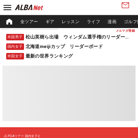
全ツアー
ギア
レッスン
ライフ
漫画
ゴルフ
メルマガ登録
松山英樹ら出場 ウィンダム選手権のリーダーボード
米国男子
北海道meijiカップ リーダーボード
国内女子
最新の世界ランキング
米国女子
JLPGAツアー
国内女子