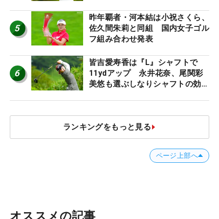
う“名器”が人気な理由【ツアープ
ロたちの“飛ばしギア”】
昨年覇者・河本結は小祝さくら、
5
佐久間朱莉と同組 国内女子ゴル
フ組み合わせ発表
皆吉愛寿香は『L』シャフトで
6
11ydアップ 永井花奈、尾関彩
美悠も選ぶしなりシャフトの効果
【ツアープロたちの“飛ばしギ
ア”】
ランキングをもっと見る
ページ上部へ
オススメの記事