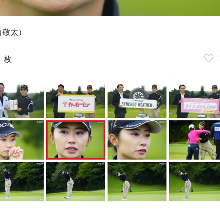
山敬太）
9
枚