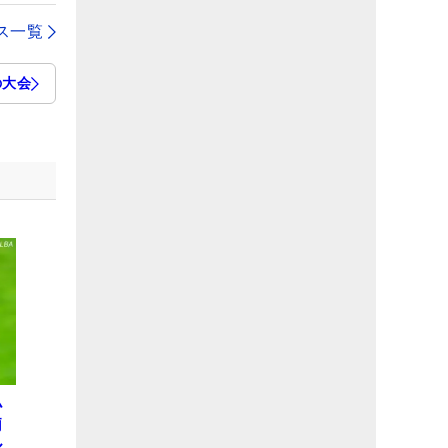
ス一覧
の大会
小
莉
ル