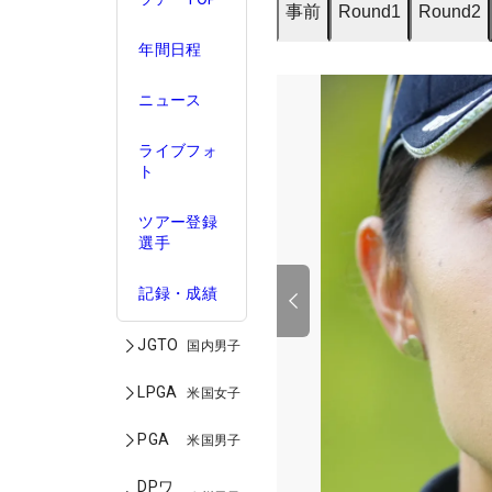
事前
Round1
Round2
年間日程
ニュース
ライブフォ
ト
ツアー登録
選手
記録・成績
JGTO
国内男子
LPGA
米国女子
PGA
米国男子
DPワ