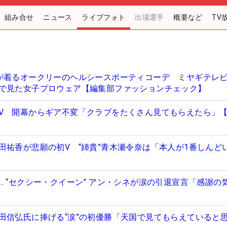
組み合せ
ニュース
ライブフォト
出場選手
概要など
TV
が着るオークリーのヘルシースポーティコーデ ミヤギテレ
で見た女子プロウェア【編集部ファッションチェック】
V 開幕からギア不変「クラブをたくさん見てもらえたら」
田祐香が悲願の初V “姉貴”青木瀬令奈は「本人が1番しんど
… “セクシー・クイーン” アン・シネが涙の引退宣言「感謝の
田信弘氏に捧げる“涙”の初優勝「天国で見てもらえていると