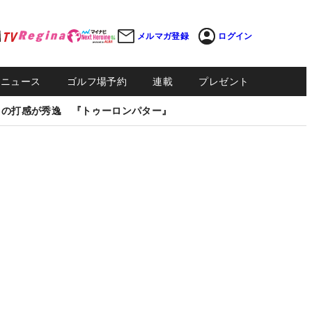
メルマガ登録
ログイン
Sニュース
ゴルフ場予約
連載
プレゼント
しの打感が秀逸 『トゥーロンパター』