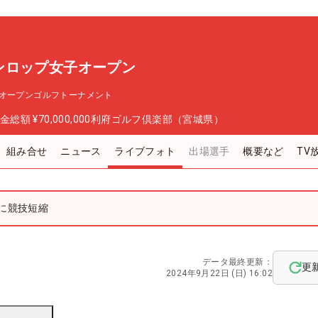
ンロップ女子オープン
オープンゴルフトーナメント
金総額
¥70,000,000
利府ゴルフ倶楽部（宮城県）
組み合せ
ニュース
ライブフォト
出場選手
概要など
TV
ルに競技短縮
データ最終更新：
更
2024年9月22日 (日) 16:02