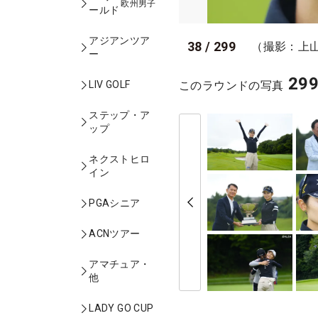
欧州男子
ールド
アジアンツア
38
/
299
（撮影：上
ー
29
このラウンドの写真
LIV GOLF
ステップ・ア
ップ
ネクストヒロ
イン
PGAシニア
ACNツアー
アマチュア・
他
LADY GO CUP