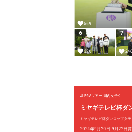
569
6
7
320
24
JLPGAツアー
国内女子
ミヤギテレビ杯ダ
ミヤギテレビ杯ダンロップ女子
2024年9月20日-9月22日
賞