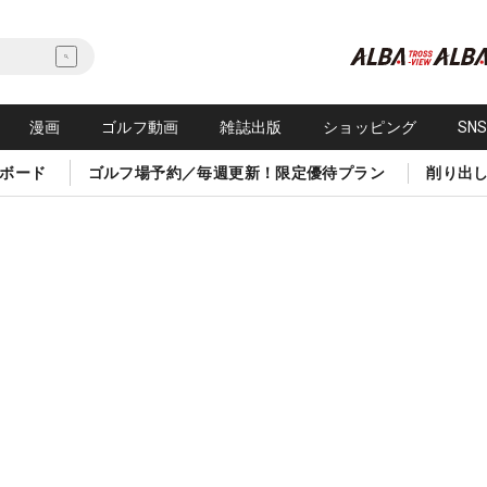
漫画
ゴルフ動画
雑誌出版
ショッピング
SN
ボード
ゴルフ場予約／毎週更新！限定優待プラン
削り出