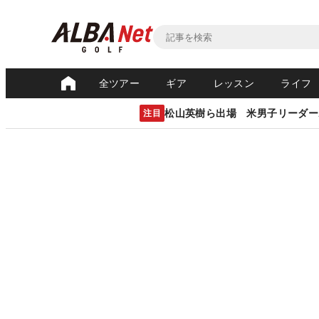
全ツアー
ギア
レッスン
ライフ
松山英樹ら出場 米男子リーダー
注目