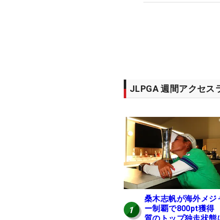
JLPGA 週間アクセ
桑木志帆が海外メジ
ー制覇で800pt獲得
1
質のトップ独走状態