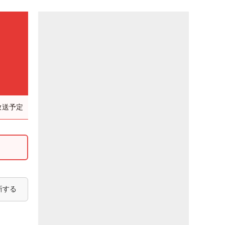
放送予定
新する