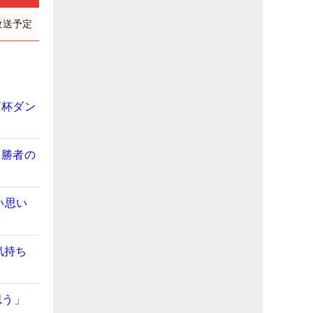
放送予定
ビ杯ダン
【勝者の
い思い
気持ち
思う」