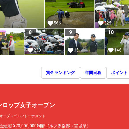
566
325
8
9
10
6
230
151
146
賞金ランキング
年間日程
ポイント
ンロップ女子オープン
オープンゴルフトーナメント
金総額
¥70,000,000
利府ゴルフ倶楽部（宮城県）