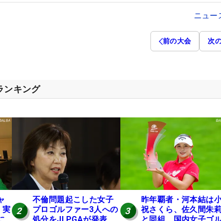
ニュー
前の大会
次
スランキング
ャ
不倫問題起こした女子
昨年覇者・河本結は
 実
プロゴルファー3人への
祝さくら、佐久間朱
2
3
に
処分をJLPGAが発表
と同組 国内女子ゴ