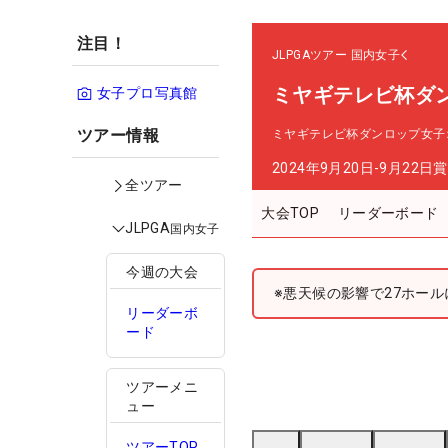
注目！
JLPGAツアー
国内女子
ミヤギテレビ杯ダ
女子プロ写真館
ツアー情報
ミヤギテレビ杯ダンロップ女子
2024年9月20日-9月22日
賞
全ツアー
大会TOP
リーダーボード
JLPGA
国内女子
今週の大会
※悪天候の影響で27ホー
リーダーボ
ード
ツアーメニ
ュー
ツアーTOP