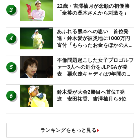
22歳・吉澤柚月が念願の初優勝
3
「全英の桑木さんから刺激を」
あふれる熊本への思い 首位発
4
進・鈴木愛が被災地に1000万円
寄付「もらったお金をほかの人
に」
不倫問題起こした女子プロゴルフ
5
ァー3人への処分をJLPGAが発
表 栗永遼キャディは9年間の立
ち入り禁止
鈴木愛が大会2勝目へ首位T発
6
進 安田祐香、吉澤柚月ら5位
ランキングをもっと見る