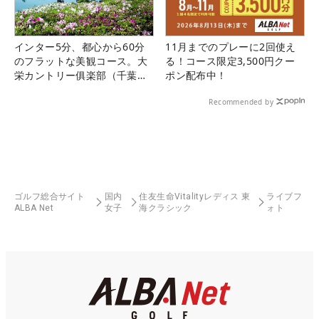
インター5分、都心から60分
11月までのプレーに2回使え
のフラットな美観コース。大
る！コース限定3,500円クー
栄カントリー俱楽部（千葉
ポン配布中！
県）
Recommended by
ゴルフ総合サイト
国内
住友生命Vitalityレディス 東
ライブフ
ALBA Net
女子
海クラシック
ォト