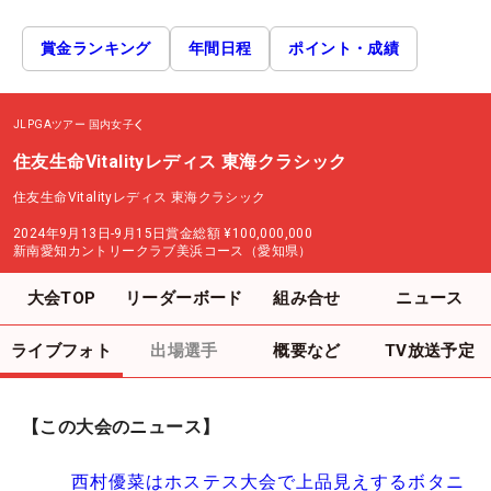
賞金ランキング
年間日程
ポイント・成績
JLPGAツアー
国内女子
住友生命Vitalityレディス 東海クラシック
住友生命Vitalityレディス 東海クラシック
2024年9月13日-9月15日
賞金総額
¥100,000,000
新南愛知カントリークラブ美浜コース（愛知県）
大会TOP
リーダーボード
組み合せ
ニュース
ライブフォト
出場選手
概要など
TV放送予定
【この大会のニュース】
西村優菜はホステス大会で上品見えするボタニ