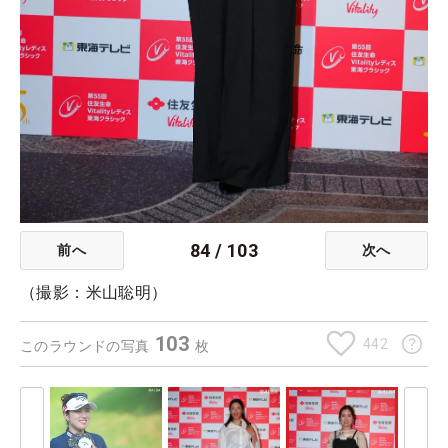
84
/
103
前へ
次へ
（撮影：米山聡明）
103
442
このラウンドの写真
枚