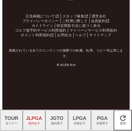
広告掲載について
スタッフ募集
運営会社
プライバシーポリシー
ご利用に際して
会員規約
ガイドライン
特定商取引法に基づく表示
ゴルフ場予約サービス利用規約
マイページサービス利用規約
ポイント利用規約
お問合せ
ヘルプ
サイトマップ
掲載されている全てのコンテンツの無断での転載、転用、コピー等は禁じま
す。
© ALBA Net
TOUR
JLPGA
JGTO
LPGA
PGA
閉じる
全ツアー
国内女子
国内男子
米国女子
米国男子
更新