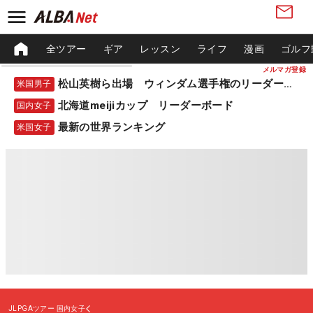
全ツアー
ギア
レッスン
ライフ
漫画
ゴルフ
メルマガ登録
松山英樹ら出場 ウィンダム選手権のリーダーボード
米国男子
北海道meijiカップ リーダーボード
国内女子
最新の世界ランキング
米国女子
JLPGAツアー
国内女子