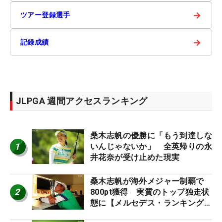
→
ツアー登録選手
→
記録成績
JLPGA 週間アクセスランキング
桑木志帆の優勝に「もう到達しな
1
いんじゃないか」 全英帰りの永
井花奈が受け止めた現実
桑木志帆が海外メジャー制覇で
2
800pt獲得 実質のトップ独走状
態に【メルセデス・ランキング番
外編】