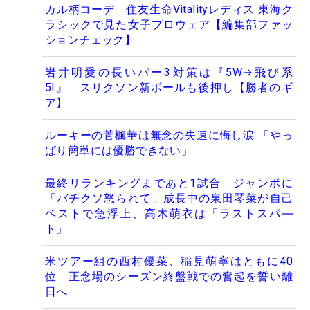
カル柄コーデ 住友生命Vitalityレディス 東海ク
ラシックで見た女子プロウェア【編集部ファッ
ションチェック】
岩井明愛の長いパー3対策は『5W→飛び系
5I』 スリクソン新ボールも後押し【勝者のギ
ア】
ルーキーの菅楓華は無念の失速に悔し涙 「やっ
ぱり簡単には優勝できない」
最終リランキングまであと1試合 ジャンボに
「バチクソ怒られて」成長中の泉田琴菜が自己
ベストで急浮上、高木萌衣は「ラストスパ―
ト」
米ツアー組の西村優菜、稲見萌寧はともに40
位 正念場のシーズン終盤戦での奮起を誓い離
日へ