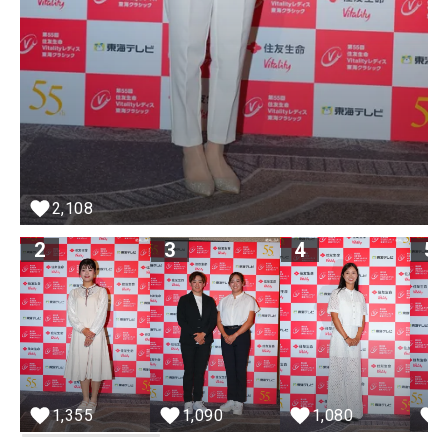
2,108
2
3
4
5
1,355
1,090
1,080