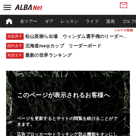
全ツアー
ギア
レッスン
ライフ
漫画
ゴルフ
メルマガ登録
松山英樹ら出場 ウィンダム選手権のリーダーボード
米国男子
北海道meijiカップ リーダーボード
国内女子
最新の世界ランキング
米国女子
このページが表示されるお客様へ
ページを更新するとサイトの閲覧を続けることがで
きます。
広告ブロッカーやトラッキング防止機能をオンにし