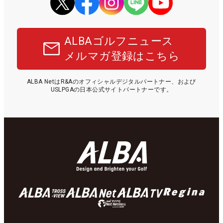
ALBAゴルフニュース
メルマガ登録はこちら
ALBA NetはR&Aのオフィシャルデジタルパートナー、および
USLPGAの日本公式サイトパートナーです。