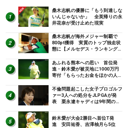
桑木志帆の優勝に「もう到達しな
1
いんじゃないか」 全英帰りの永
井花奈が受け止めた現実
桑木志帆が海外メジャー制覇で
2
800pt獲得 実質のトップ独走状
態に【メルセデス・ランキング番
外編】
あふれる熊本への思い 首位発
3
進・鈴木愛が被災地に1000万円
寄付「もらったお金をほかの人
に」
不倫問題起こした女子プロゴルフ
4
ァー3人への処分をJLPGAが発
表 栗永遼キャディは9年間の立
ち入り禁止
鈴木愛が大会2勝目へ首位T発
5
進 安田祐香、吉澤柚月ら5位