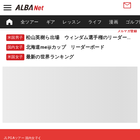
全ツアー
ギア
レッスン
ライフ
漫画
ゴルフ
メルマガ登録
松山英樹ら出場 ウィンダム選手権のリーダーボード
米国男子
北海道meijiカップ リーダーボード
国内女子
最新の世界ランキング
米国女子
JLPGAツアー
国内女子