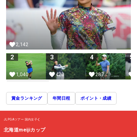
2,142
2
3
4
5
1,040
420
287
賞金ランキング
年間日程
ポイント・成績
JLPGAツアー
国内女子
北海道meijiカップ