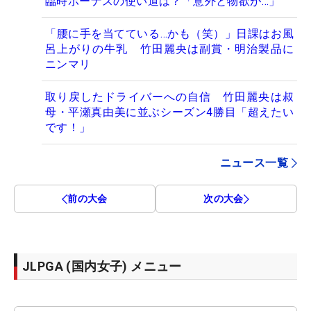
臨時ボーナスの使い道は？「意外と物欲が…」
「腰に手を当てている…かも（笑）」日課はお風
呂上がりの牛乳 竹田麗央は副賞・明治製品に
ニンマリ
取り戻したドライバーへの自信 竹田麗央は叔
母・平瀬真由美に並ぶシーズン4勝目「超えたい
です！」
ニュース一覧
前の大会
次の大会
JLPGA (国内女子) メニュー