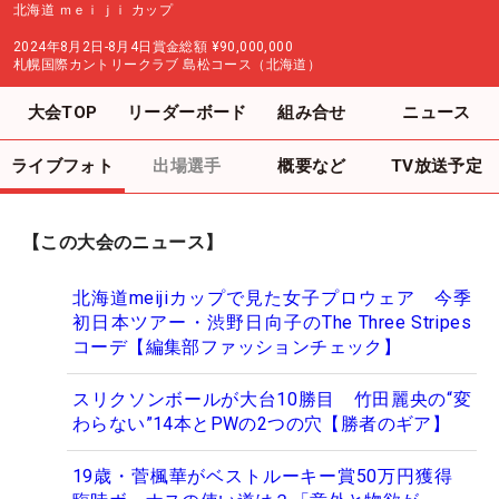
北海道 ｍｅｉｊｉ カップ
2024年8月2日-8月4日
賞金総額
¥90,000,000
札幌国際カントリークラブ 島松コース（北海道）
大会TOP
リーダーボード
組み合せ
ニュース
ライブフォト
出場選手
概要など
TV放送予定
【この大会のニュース】
北海道meijiカップで見た女子プロウェア 今季
初日本ツアー・渋野日向子のThe Three Stripes
コーデ【編集部ファッションチェック】
スリクソンボールが大台10勝目 竹田麗央の“変
わらない”14本とPWの2つの穴【勝者のギア】
19歳・菅楓華がベストルーキー賞50万円獲得