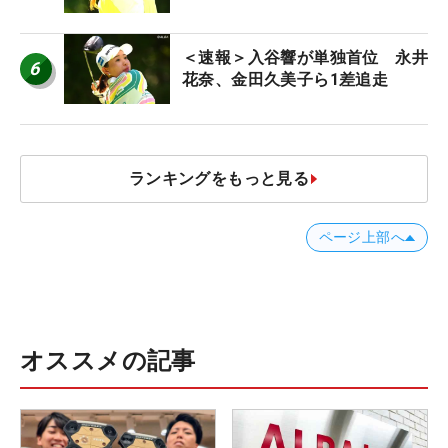
＜速報＞入谷響が単独首位 永井
6
花奈、金田久美子ら1差追走
ランキングをもっと見る
ページ上部へ
オススメの記事