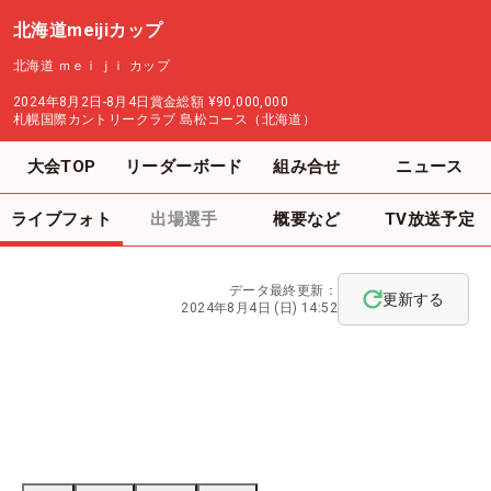
北海道meijiカップ
北海道 ｍｅｉｊｉ カップ
2024年8月2日-8月4日
賞金総額
¥90,000,000
札幌国際カントリークラブ 島松コース（北海道）
大会TOP
リーダーボード
組み合せ
ニュース
ライブフォト
出場選手
概要など
TV放送予定
データ最終更新：
更新する
2024年8月4日 (日) 14:52