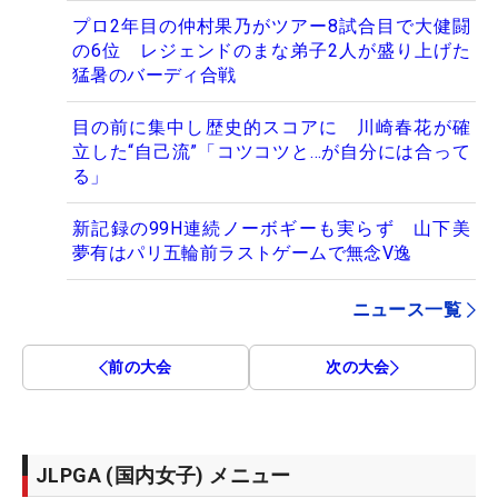
プロ2年目の仲村果乃がツアー8試合目で大健闘
の6位 レジェンドのまな弟子2人が盛り上げた
猛暑のバーディ合戦
目の前に集中し歴史的スコアに 川崎春花が確
立した“自己流”「コツコツと…が自分には合って
る」
新記録の99H連続ノーボギーも実らず 山下美
夢有はパリ五輪前ラストゲームで無念V逸
ニュース一覧
前の大会
次の大会
JLPGA (国内女子) メニュー