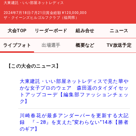
大東建託・いい部屋ネットレディス
2024年7月18日-7月21日
賞金総額
¥120,000,000
ザ・クイーンズヒルゴルフクラブ（福岡県）
大会TOP
リーダーボード
組み合せ
ニュース
ライブフォト
出場選手
概要など
TV放送予定
【この大会のニュース】
大東建託・いい部屋ネットレディスで見た華や
かな女子プロのウェア 森田遥のタイダイセッ
トアップコーデ【編集部ファッションチェッ
ク】
川崎春花が最多アンダーパーを更新する大記
録 『－28』を支えた“変わらない”14本【勝者
のギア】