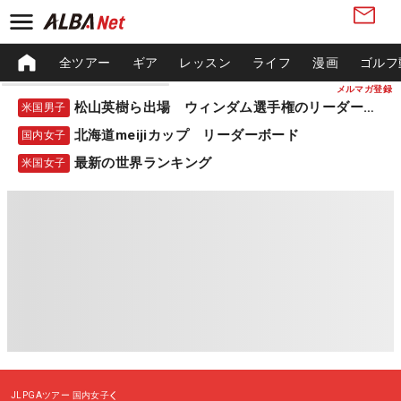
全ツアー
ギア
レッスン
ライフ
漫画
ゴルフ
メルマガ登録
松山英樹ら出場 ウィンダム選手権のリーダーボード
米国男子
北海道meijiカップ リーダーボード
国内女子
最新の世界ランキング
米国女子
JLPGAツアー
国内女子