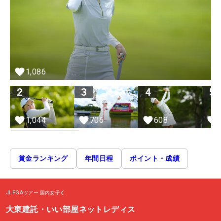
1,086
2
3
4
5
1,044
706
608
賞金ランキング
年間日程
ポイント・成績
JLPGAツアー
国内女子
大東建託・いい部屋ネットレディス