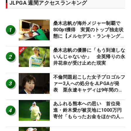
JLPGA 週間アクセスランキング
桑木志帆が海外メジャー制覇で
1
800pt獲得 実質のトップ独走状
態に【メルセデス・ランキング番
外編】
桑木志帆の優勝に「もう到達しな
2
いんじゃないか」 全英帰りの永
井花奈が受け止めた現実
不倫問題起こした女子プロゴルフ
3
ァー3人への処分をJLPGAが発
表 栗永遼キャディは9年間の立
ち入り禁止
あふれる熊本への思い 首位発
4
進・鈴木愛が被災地に1000万円
寄付「もらったお金をほかの人
に」