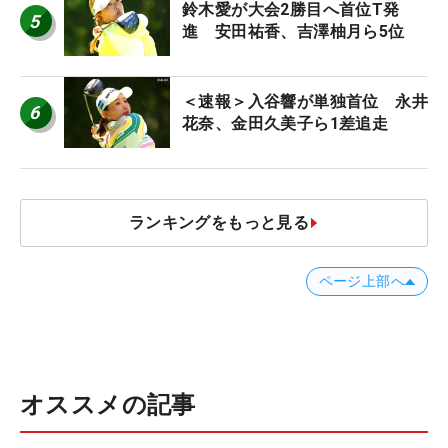
鈴木愛が大会2勝目へ首位T発
5
進 安田祐香、吉澤柚月ら5位
＜速報＞入谷響が単独首位 永井
6
花奈、金田久美子ら1差追走
ランキングをもっと見る
ページ上部へ
オススメの記事