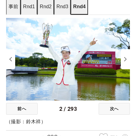
事前
Rnd1
Rnd2
Rnd3
Rnd4
2
/
293
前へ
次へ
（撮影：鈴木祥）