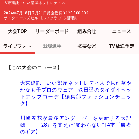
大東建託・いい部屋ネットレディス
2024年7月18日-7月21日
賞金総額
¥120,000,000
ザ・クイーンズヒルゴルフクラブ（福岡県）
大会TOP
リーダーボード
組み合せ
ニュース
ライブフォト
出場選手
概要など
TV放送予定
【この大会のニュース】
大東建託・いい部屋ネットレディスで見た華や
かな女子プロのウェア 森田遥のタイダイセッ
トアップコーデ【編集部ファッションチェッ
ク】
川崎春花が最多アンダーパーを更新する大記
録 『－28』を支えた“変わらない”14本【勝者
のギア】