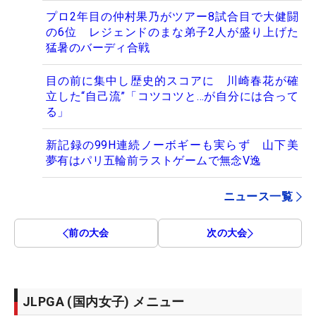
プロ2年目の仲村果乃がツアー8試合目で大健闘
の6位 レジェンドのまな弟子2人が盛り上げた
猛暑のバーディ合戦
目の前に集中し歴史的スコアに 川崎春花が確
立した“自己流”「コツコツと…が自分には合って
る」
新記録の99H連続ノーボギーも実らず 山下美
夢有はパリ五輪前ラストゲームで無念V逸
ニュース一覧
前の大会
次の大会
JLPGA (国内女子) メニュー