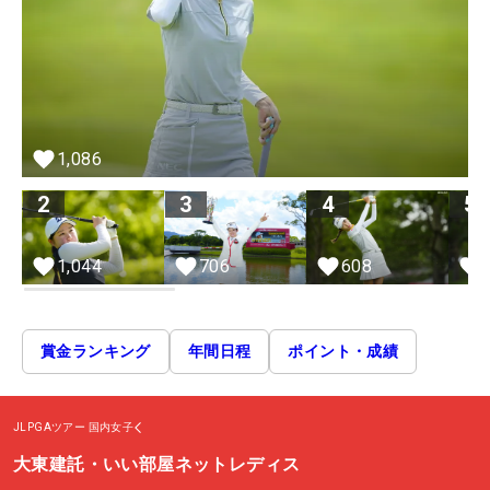
1,086
2
3
4
5
706
1,044
608
賞金ランキング
年間日程
ポイント・成績
JLPGAツアー
国内女子
大東建託・いい部屋ネットレディス