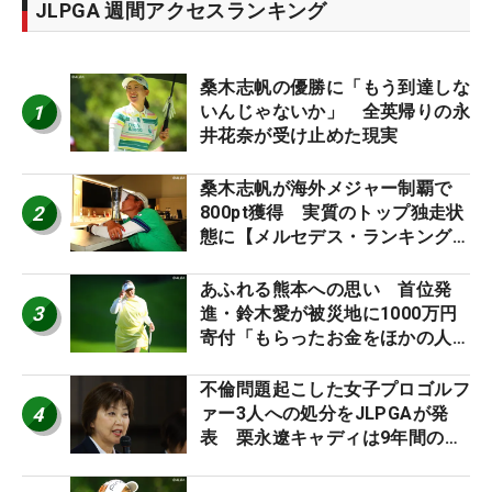
JLPGA 週間アクセスランキング
桑木志帆の優勝に「もう到達しな
1
いんじゃないか」 全英帰りの永
井花奈が受け止めた現実
桑木志帆が海外メジャー制覇で
2
800pt獲得 実質のトップ独走状
態に【メルセデス・ランキング番
外編】
あふれる熊本への思い 首位発
3
進・鈴木愛が被災地に1000万円
寄付「もらったお金をほかの人
に」
不倫問題起こした女子プロゴルフ
4
ァー3人への処分をJLPGAが発
表 栗永遼キャディは9年間の立
ち入り禁止