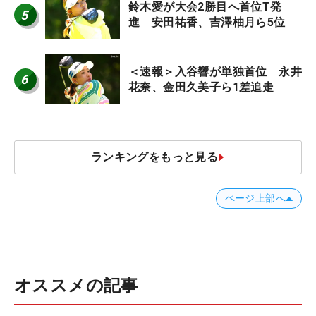
鈴木愛が大会2勝目へ首位T発
5
進 安田祐香、吉澤柚月ら5位
＜速報＞入谷響が単独首位 永井
6
花奈、金田久美子ら1差追走
ランキングをもっと見る
ページ上部へ
オススメの記事