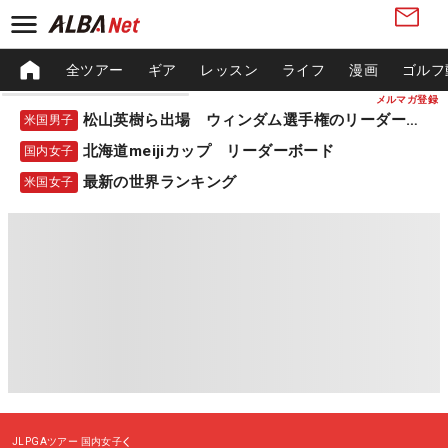
全ツアー
ギア
レッスン
ライフ
漫画
ゴルフ
メルマガ登録
松山英樹ら出場 ウィンダム選手権のリーダーボード
米国男子
北海道meijiカップ リーダーボード
国内女子
最新の世界ランキング
米国女子
JLPGAツアー
国内女子