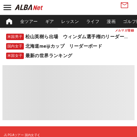
全ツアー
ギア
レッスン
ライフ
漫画
ゴルフ
メルマガ登録
松山英樹ら出場 ウィンダム選手権のリーダーボード
米国男子
北海道meijiカップ リーダーボード
国内女子
最新の世界ランキング
米国女子
JLPGAツアー
国内女子