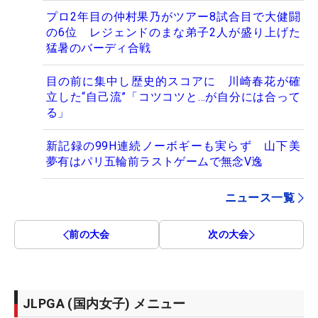
プロ2年目の仲村果乃がツアー8試合目で大健闘
の6位 レジェンドのまな弟子2人が盛り上げた
猛暑のバーディ合戦
目の前に集中し歴史的スコアに 川崎春花が確
立した“自己流”「コツコツと…が自分には合って
る」
新記録の99H連続ノーボギーも実らず 山下美
夢有はパリ五輪前ラストゲームで無念V逸
ニュース一覧
前の大会
次の大会
JLPGA (国内女子) メニュー