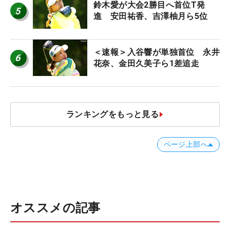
鈴木愛が大会2勝目へ首位T発
5
進 安田祐香、吉澤柚月ら5位
＜速報＞入谷響が単独首位 永井
6
花奈、金田久美子ら1差追走
ランキングをもっと見る
ページ上部へ
オススメの記事