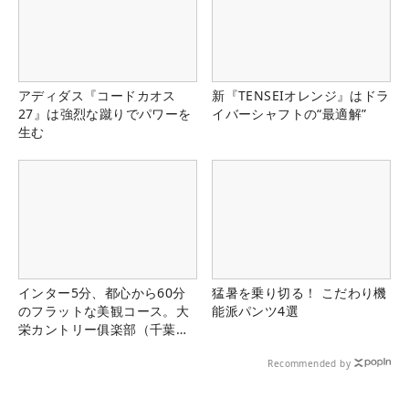
アディダス『コードカオス
新『TENSEIオレンジ』はドラ
27』は強烈な蹴りでパワーを
イバーシャフトの“最適解”
生む
インター5分、都心から60分
猛暑を乗り切る！ こだわり機
のフラットな美観コース。大
能派パンツ4選
栄カントリー俱楽部（千葉
県）
Recommended by