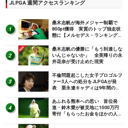
JLPGA 週間アクセスランキング
桑木志帆が海外メジャー制覇で
1
800pt獲得 実質のトップ独走状
態に【メルセデス・ランキング番
外編】
桑木志帆の優勝に「もう到達しな
2
いんじゃないか」 全英帰りの永
井花奈が受け止めた現実
不倫問題起こした女子プロゴルフ
3
ァー3人への処分をJLPGAが発
表 栗永遼キャディは9年間の立
ち入り禁止
あふれる熊本への思い 首位発
4
進・鈴木愛が被災地に1000万円
寄付「もらったお金をほかの人
に」