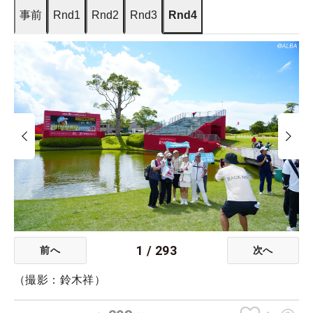
事前
Rnd1
Rnd2
Rnd3
Rnd4
1
/
293
前へ
次へ
（撮影：鈴木祥）