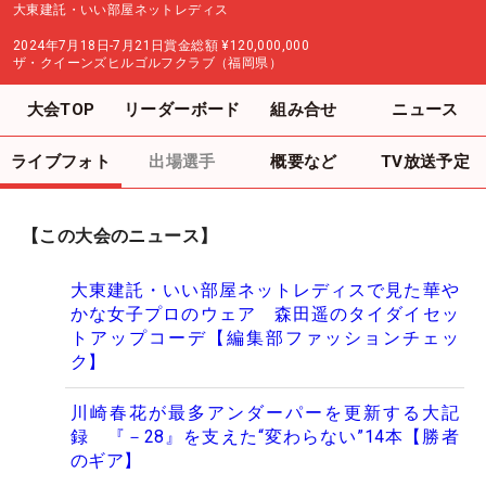
大東建託・いい部屋ネットレディス
2024年7月18日-7月21日
賞金総額
¥120,000,000
ザ・クイーンズヒルゴルフクラブ（福岡県）
大会TOP
リーダーボード
組み合せ
ニュース
ライブフォト
出場選手
概要など
TV放送予定
【この大会のニュース】
大東建託・いい部屋ネットレディスで見た華や
かな女子プロのウェア 森田遥のタイダイセッ
トアップコーデ【編集部ファッションチェッ
ク】
川崎春花が最多アンダーパーを更新する大記
録 『－28』を支えた“変わらない”14本【勝者
のギア】