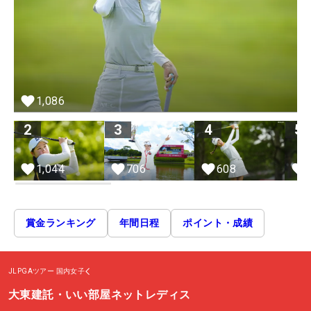
1,086
2
3
4
5
1,044
706
608
賞金ランキング
年間日程
ポイント・成績
JLPGAツアー
国内女子
大東建託・いい部屋ネットレディス