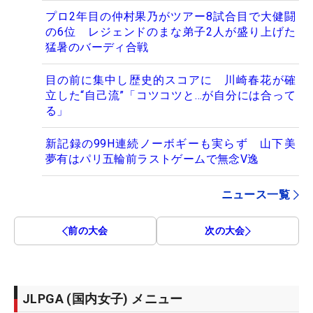
プロ2年目の仲村果乃がツアー8試合目で大健闘
の6位 レジェンドのまな弟子2人が盛り上げた
猛暑のバーディ合戦
目の前に集中し歴史的スコアに 川崎春花が確
立した“自己流”「コツコツと…が自分には合って
る」
新記録の99H連続ノーボギーも実らず 山下美
夢有はパリ五輪前ラストゲームで無念V逸
ニュース一覧
前の大会
次の大会
JLPGA (国内女子) メニュー