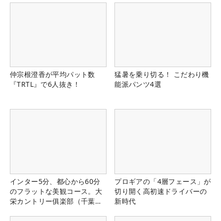
仲宗根澄香が平均パット数
猛暑を乗り切る！ こだわり機
『TRTL』で6人抜き！
能派パンツ4選
インター5分、都心から60分
プロギアの「4層フェース」が
のフラットな美観コース。大
切り開く高初速ドライバーの
栄カントリー俱楽部（千葉
新時代
県）