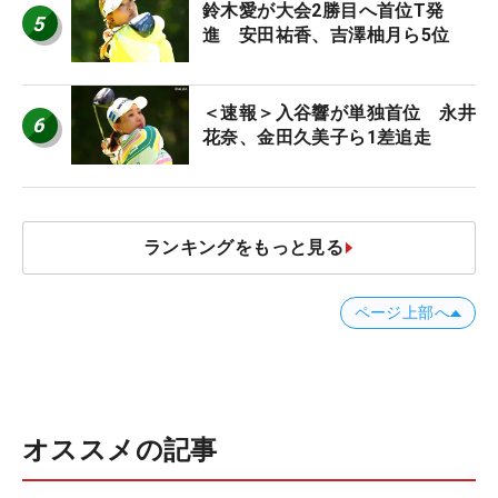
鈴木愛が大会2勝目へ首位T発
5
進 安田祐香、吉澤柚月ら5位
＜速報＞入谷響が単独首位 永井
6
花奈、金田久美子ら1差追走
ランキングをもっと見る
ページ上部へ
オススメの記事