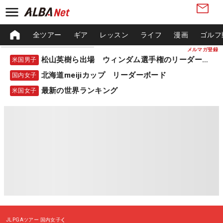
全ツアー
ギア
レッスン
ライフ
漫画
ゴルフ
メルマガ登録
松山英樹ら出場 ウィンダム選手権のリーダーボード
米国男子
北海道meijiカップ リーダーボード
国内女子
最新の世界ランキング
米国女子
JLPGAツアー
国内女子