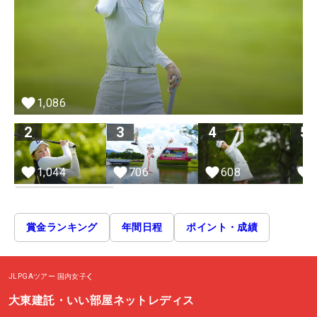
1,086
2
3
4
5
1,044
706
608
賞金ランキング
年間日程
ポイント・成績
JLPGAツアー
国内女子
大東建託・いい部屋ネットレディス