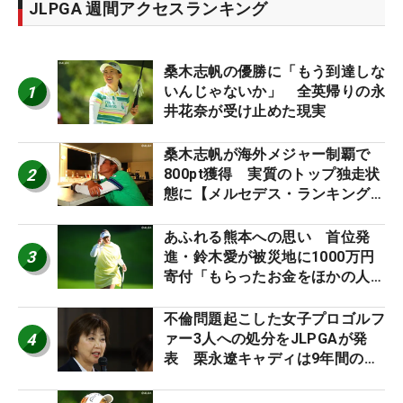
JLPGA 週間アクセスランキング
桑木志帆の優勝に「もう到達しな
1
いんじゃないか」 全英帰りの永
井花奈が受け止めた現実
桑木志帆が海外メジャー制覇で
2
800pt獲得 実質のトップ独走状
態に【メルセデス・ランキング番
外編】
あふれる熊本への思い 首位発
3
進・鈴木愛が被災地に1000万円
寄付「もらったお金をほかの人
に」
不倫問題起こした女子プロゴルフ
4
ァー3人への処分をJLPGAが発
表 栗永遼キャディは9年間の立
ち入り禁止