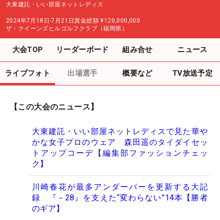
大東建託・いい部屋ネットレディス
2024年7月18日-7月21日
賞金総額
¥120,000,000
ザ・クイーンズヒルゴルフクラブ（福岡県）
大会TOP
リーダーボード
組み合せ
ニュース
ライブフォト
出場選手
概要など
TV放送予定
【この大会のニュース】
大東建託・いい部屋ネットレディスで見た華や
かな女子プロのウェア 森田遥のタイダイセッ
トアップコーデ【編集部ファッションチェッ
ク】
川崎春花が最多アンダーパーを更新する大記
録 『－28』を支えた“変わらない”14本【勝者
のギア】