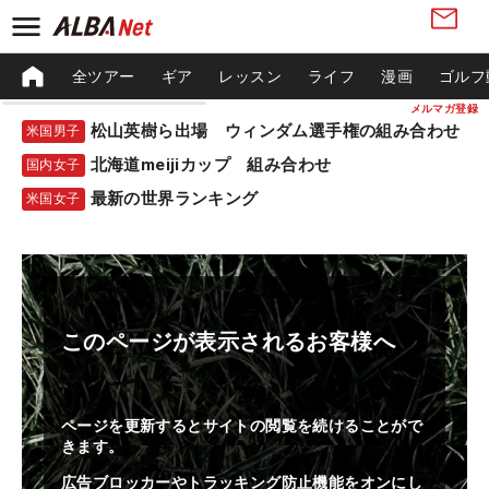
全ツアー
ギア
レッスン
ライフ
漫画
ゴルフ
メルマガ登録
松山英樹ら出場 ウィンダム選手権の組み合わせ
米国男子
北海道meijiカップ 組み合わせ
国内女子
最新の世界ランキング
米国女子
このページが表示されるお客様へ
ページを更新するとサイトの閲覧を続けることがで
きます。
広告ブロッカーやトラッキング防止機能をオンにし