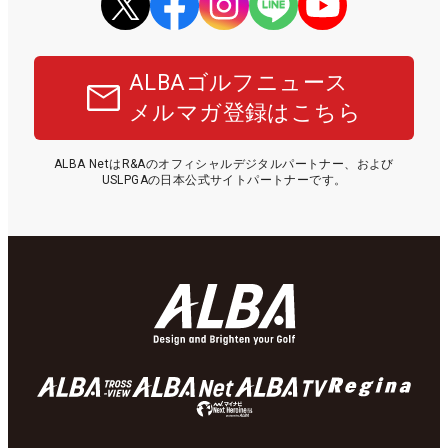
ALBAゴルフニュース
メルマガ登録はこちら
ALBA NetはR&Aのオフィシャルデジタルパートナー、および
USLPGAの日本公式サイトパートナーです。