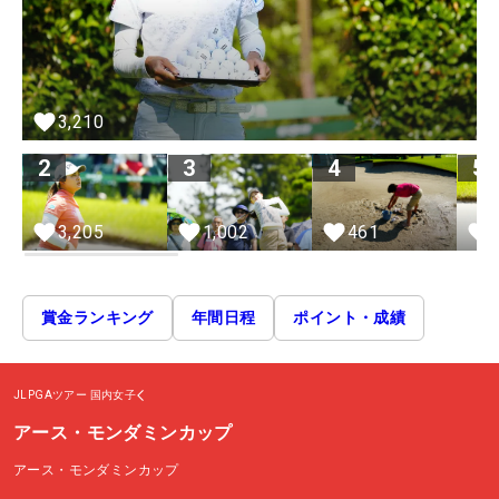
3,210
2
3
4
5
3,205
1,002
461
賞金ランキング
年間日程
ポイント・成績
JLPGAツアー
国内女子
アース・モンダミンカップ
アース・モンダミンカップ