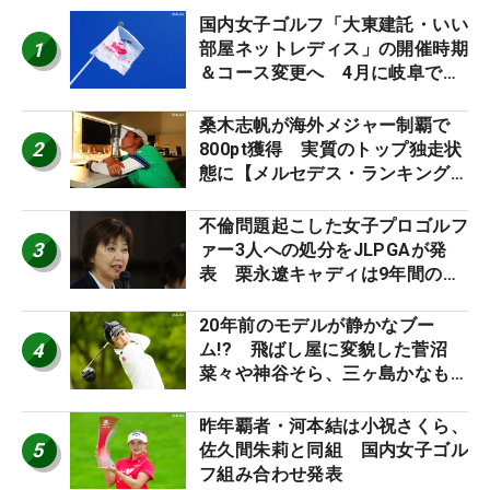
国内女子ゴルフ「大東建託・いい
1
部屋ネットレディス」の開催時期
＆コース変更へ 4月に岐阜で開
催
桑木志帆が海外メジャー制覇で
2
800pt獲得 実質のトップ独走状
態に【メルセデス・ランキング番
外編】
不倫問題起こした女子プロゴルフ
3
ァー3人への処分をJLPGAが発
表 栗永遼キャディは9年間の立
ち入り禁止
20年前のモデルが静かなブー
4
ム!? 飛ばし屋に変貌した菅沼
菜々や神谷そら、三ヶ島かなも使
う“名器”が人気な理由【ツアープ
ロたちの“飛ばしギア”】
昨年覇者・河本結は小祝さくら、
5
佐久間朱莉と同組 国内女子ゴル
フ組み合わせ発表