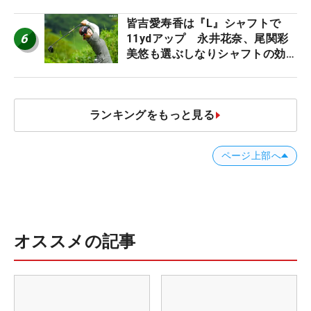
皆吉愛寿香は『L』シャフトで
6
11ydアップ 永井花奈、尾関彩
美悠も選ぶしなりシャフトの効果
【ツアープロたちの“飛ばしギ
ア”】
ランキングをもっと見る
ページ上部へ
オススメの記事