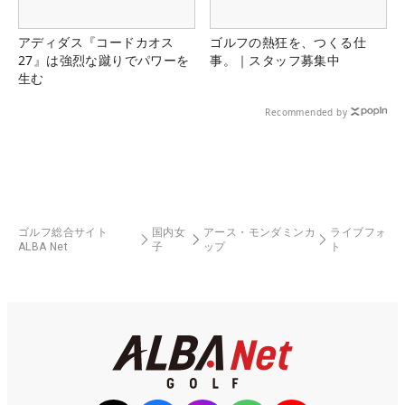
アディダス『コードカオス
ゴルフの熱狂を、つくる仕
27』は強烈な蹴りでパワーを
事。｜スタッフ募集中
生む
Recommended by
ゴルフ総合サイト
国内女
アース・モンダミンカ
ライブフォ
ALBA Net
子
ップ
ト