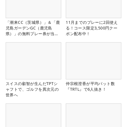
「潮来CC（茨城県）」＆「鹿
11月までのプレーに2回使え
児島ガーデンGC（鹿児島
る！コース限定3,500円クー
県）」の無料プレー券が当た
ポン配布中！
る！！
スイスの叡智が生んだTPTシ
仲宗根澄香が平均パット数
ャフトで、ゴルフを異次元の
『TRTL』で6人抜き！
世界へ