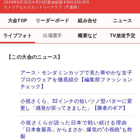
2024年6月20日-6月24日
賞金総額
¥300,000,000
カメリアヒルズカントリークラブ（千葉県）
大会TOP
リーダーボード
組み合せ
ニュース
ライブフォト
出場選手
概要など
TV放送予定
【この大会のニュース】
アース・モンダミンカップで見た華やかな女子
プロのウェアを徹底紹介【編集部ファッション
チェック】
小祝さくら、32インチの短いツノ型パターに変
更し「感覚が戻ってきました」【勝者のギア】
小祝さくらが語った日本で戦い続ける理由
「日本食最高」からまさか…爆笑の“小祝砲”も炸
裂