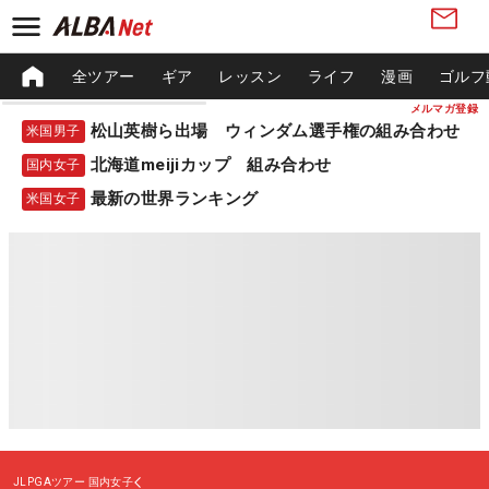
全ツアー
ギア
レッスン
ライフ
漫画
ゴルフ
メルマガ登録
松山英樹ら出場 ウィンダム選手権の組み合わせ
米国男子
北海道meijiカップ 組み合わせ
国内女子
最新の世界ランキング
米国女子
JLPGAツアー
国内女子