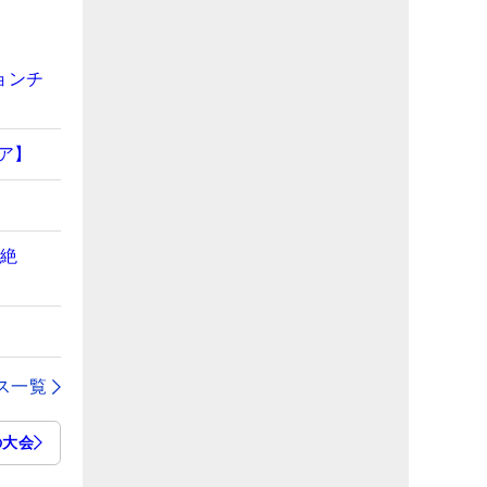
ョンチ
ア】
“絶
」
ス一覧
の大会