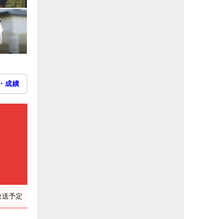
・成績
放送予定