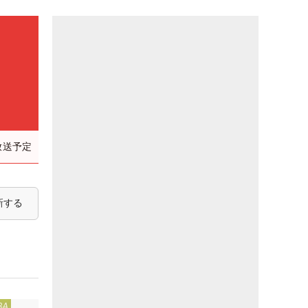
放送予定
新する