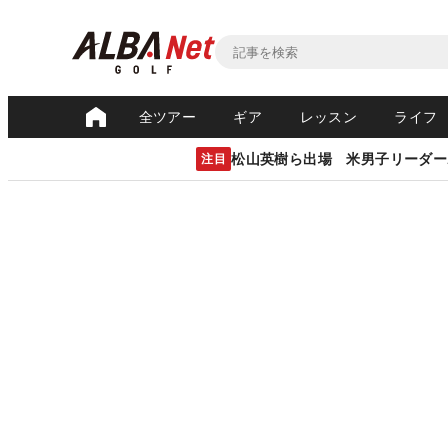
全ツアー
ギア
レッスン
ライフ
松山英樹ら出場 米男子リーダー
注目