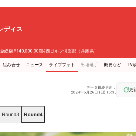
レディス
金総額
¥140,000,000
関西ゴルフ倶楽部（兵庫県）
組み合せ
ニュース
ライブフォト
出場選手
概要など
TV
データ最終更新：
更
2024年5月26日 (日) 15:33
Round3
Round4