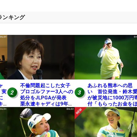
スランキング
ャ
不倫問題起こした女子
あふれる熊本への思
 実
プロゴルファー3人への
い 首位発進・鈴木
2
3
に
処分をJLPGAが発表
が被災地に1000万円
キ
栗永遼キャディは9年間
付「もらったお金を
の立ち入り禁止
かの人に」