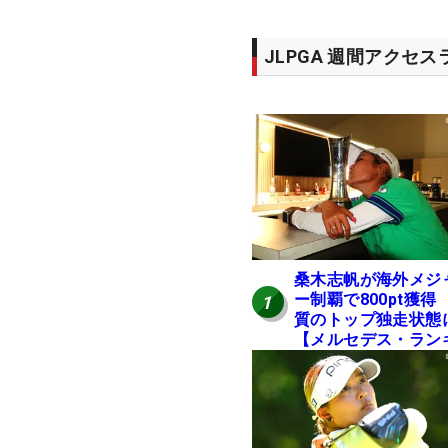
JLPGA 週間アクセ
桑木志帆が海外メジ
ー制覇で800pt獲得
1
質のトップ独走状態
【メルセデス・ラン
ング番外編】