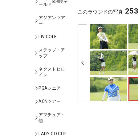
欧州男子
ールド
25
このラウンドの写真
アジアンツア
ー
LIV GOLF
ステップ・ア
ップ
ネクストヒロ
イン
PGAシニア
ACNツアー
アマチュア・
他
LADY GO CUP