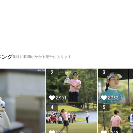
キング
集計に時間がかかる場合があります。
2
3
2,901
2,353
4
5
1,772
1,248