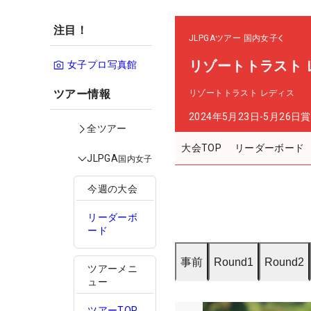
注目！
JLPGAツアー
国内女子
リゾートトラスト 
女子プロ写真館
ツアー情報
リゾートトラスト レディス
2024年5月23日-5月26日
賞
全ツアー
大会TOP
リーダーボード
JLPGA
国内女子
今週の大会
リーダーボ
ード
事前
Round1
Round2
ツアーメニ
ュー
ツアーTOP