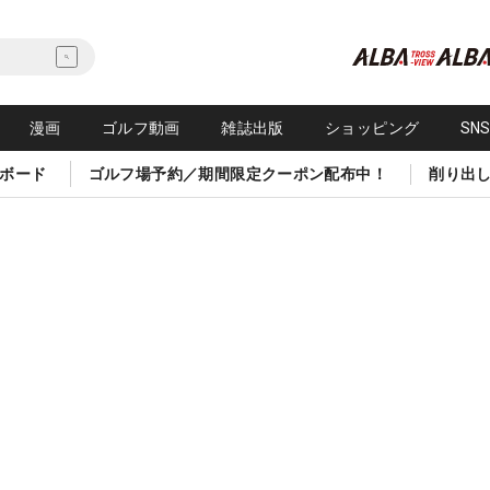
漫画
ゴルフ動画
雑誌出版
ショッピング
SN
ボード
ゴルフ場予約／期間限定クーポン配布中！
削り出