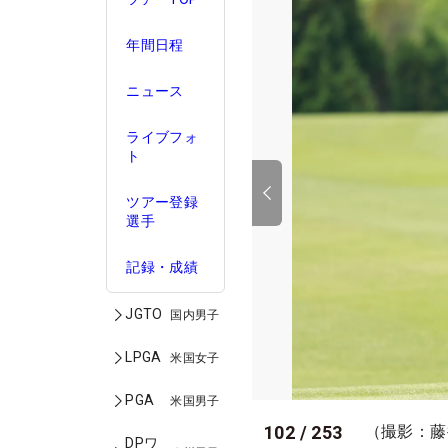
年間日程
ニュース
ライブフォ
ト
ツアー登録
選手
記録・成績
JGTO
国内男子
LPGA
米国女子
PGA
米国男子
102
/
253
（撮影：藤
DPワ