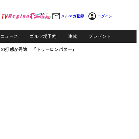
メルマガ登録
ログイン
Sニュース
ゴルフ場予約
連載
プレゼント
しの打感が秀逸 『トゥーロンパター』