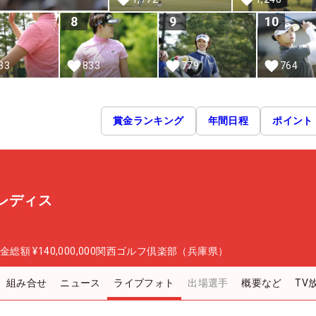
8
9
10
33
833
779
764
賞金ランキング
年間日程
ポイント
レディス
金総額
¥140,000,000
関西ゴルフ倶楽部（兵庫県）
組み合せ
ニュース
ライブフォト
出場選手
概要など
TV