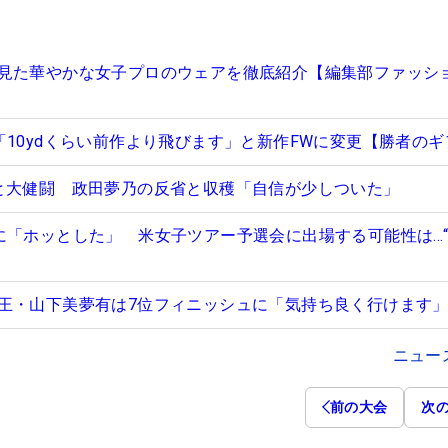
見た華やかな女子プロのウェアを徹底紹介【編集部ファッシ
「10ydくらい前作より飛びます」と新作FWに変更【勝者のギ
と大健闘 政田夢乃の反省と収穫「自信が少しついた」
に「ホッとした」 米女子ツアー予選会に出場する可能性は…
王・山下美夢有は7位フィニッシュに「気持ち良く行けます
ニュー
前の大会
次